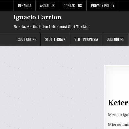
Skip
BERANDA
ABOUT US
CONTACT US
PRIVACY POLICY
to
content
Ignacio Carrion
Berita, Artikel, dan Informasi Slot Terkini
SLOT ONLINE
SLOT TERBAIK
SLOT INDONESIA
JUDI ONLINE
Keter
Mencuriga
Microgamin