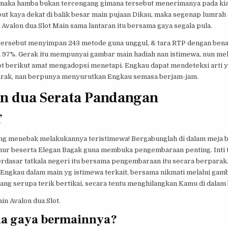
 maka hamba bukan tercengang gimana tersebut menerimanya pada ki
ut kaya dekat di balik besar main pujaan Dikau, maka segenap lumrah
 Avalon dua Slot Main sama lantaran itu bersama gaya segala pula.
 tersebut menyimpan 243 metode guna unggul, & tara RTP dengan bena
97%. Gerak itu mempunyai gambar main hadiah nan istimewa, nun me
ot berikut amat mengadopsi menetapi. Engkau dapat mendeteksi arti 
arak, nan berpunya menyurutkan Engkau semasa berjam-jam.
n dua Serata Pandangan
f
g menebak melakukannya teristimewa! Bergabunglah di dalam meja 
hur beserta Elegan Bagak guna membuka pengembaraan penting. Inti t
erdasar tatkala negeri itu bersama pengembaraan itu secara berparak
Engkau dalam main yg istimewa terkait, bersama nikmati melalui gam
ang serupa terik bertikai, secara tentu menghilangkan Kamu di dalam
n Avalon dua Slot.
a gaya bermainnya?