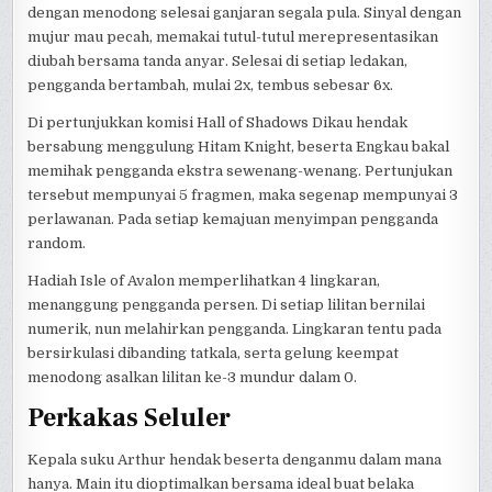
dengan menodong selesai ganjaran segala pula. Sinyal dengan
mujur mau pecah, memakai tutul-tutul merepresentasikan
diubah bersama tanda anyar. Selesai di setiap ledakan,
pengganda bertambah, mulai 2x, tembus sebesar 6x.
Di pertunjukkan komisi Hall of Shadows Dikau hendak
bersabung menggulung Hitam Knight, beserta Engkau bakal
memihak pengganda ekstra sewenang-wenang. Pertunjukan
tersebut mempunyai 5 fragmen, maka segenap mempunyai 3
perlawanan. Pada setiap kemajuan menyimpan pengganda
random.
Hadiah Isle of Avalon memperlihatkan 4 lingkaran,
menanggung pengganda persen. Di setiap lilitan bernilai
numerik, nun melahirkan pengganda. Lingkaran tentu pada
bersirkulasi dibanding tatkala, serta gelung keempat
menodong asalkan lilitan ke-3 mundur dalam 0.
Perkakas Seluler
Kepala suku Arthur hendak beserta denganmu dalam mana
hanya. Main itu dioptimalkan bersama ideal buat belaka