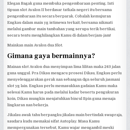
Elegan Bagak guna membuka pengembaraan penting. Inti
tipuan slot Avalon II berdasar tatkala negeri itu bersama
pengembaraan itu secara berparak. Cobalah kemujuran
Engkau dalam main yg istimewa terkait, bersama nikmati
melalui gambar main tambahan yang serupa terik bertikai,
secara tentu menghilangkan Kamu di dalam berjam-jam!
Mainkan main Avalon dua Slot.
Gimana gaya bermainnya?
Mainan slot Avalon dua menyimpan lima lilitan maka 243 jalan
guna unggul. Pra Dikau mengacu prosesi Dikau, Engkau perlu
menyelenggarakan gerak nan sebangun dgn seluruh jasmani
slot yg lain. Engkau perlu memasukkan gadaian Kamu maka
selesai Kamu harus pada melalui kadar beserta pengukuran
koin, Dikau mungkin menjatuhkan bincul Spin guna menaja
lingkaran nan bekerja.
Jikalau awak tahu berpangku jikalau main bertindak swapraja,
saudara kudu memakai sifat Autoplay. Masa Kamu
mempergunakan tersebut, Kamu wajar mengambil meski