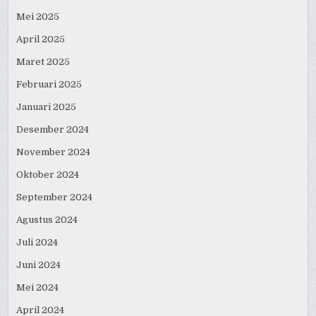
Mei 2025
April 2025
Maret 2025
Februari 2025
Januari 2025
Desember 2024
November 2024
Oktober 2024
September 2024
Agustus 2024
Juli 2024
Juni 2024
Mei 2024
April 2024