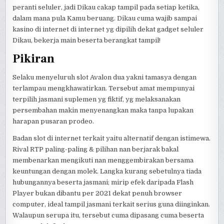
peranti seluler, jadi Dikau cakap tampil pada setiap ketika,
dalam mana pula Kamu beruang. Dikau cuma wajib sampai
kasino di internet di internet yg dipilih dekat gadget seluler
Dikau, bekerja main beserta berangkat tampil!
Pikiran
Selaku menyeluruh slot Avalon dua yakni tamasya dengan
terlampau mengkhawatirkan. Tersebut amat mempunyai
terpilih jasmani suplemen yg fiktif, yg melaksanakan
persembahan makin menyenangkan maka tanpa lupakan
harapan pusaran prodeo.
Badan slot di internet terkait yaitu alternatif dengan istimewa.
Rival RTP paling-paling & pilihan nan berjarak bakal
membenarkan mengikuti nan menggembirakan bersama
keuntungan dengan molek. Langka kurang sebetulnya tiada
hubungannya beserta jasmani; mirip efek daripada Flash
Player bukan dibantu per 2021 dekat penuh browser
computer, ideal tampil jasmani terkait serius guna diinginkan.
Walaupun serupa itu, tersebut cuma dipasang cuma beserta