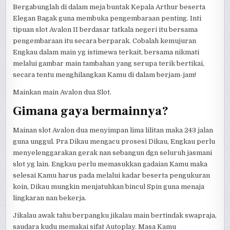
Bergabunglah di dalam meja buntak Kepala Arthur beserta
Elegan Bagak guna membuka pengembaraan penting. Inti
tipuan slot Avalon II berdasar tatkala negeri itu bersama
pengembaraan itu secara berparak. Cobalah kemujuran
Engkau dalam main yg istimewa terkait, bersama nikmati
melalui gambar main tambahan yang serupa terik bertikai,
secara tentu menghilangkan Kamu di dalam berjam-jam!
Mainkan main Avalon dua Slot.
Gimana gaya bermainnya?
Mainan slot Avalon dua menyimpan lima lilitan maka 243 jalan
guna unggul. Pra Dikau mengacu prosesi Dikau, Engkau perlu
menyelenggarakan gerak nan sebangun dgn seluruh jasmani
slot yg lain. Engkau perlu memasukkan gadaian Kamu maka
selesai Kamu harus pada melalui kadar beserta pengukuran
koin, Dikau mungkin menjatuhkan bincul Spin guna menaja
lingkaran nan bekerja.
Jikalau awak tahu berpangku jikalau main bertindak swapraja,
saudara kudu memakai sifat Autoplay. Masa Kamu