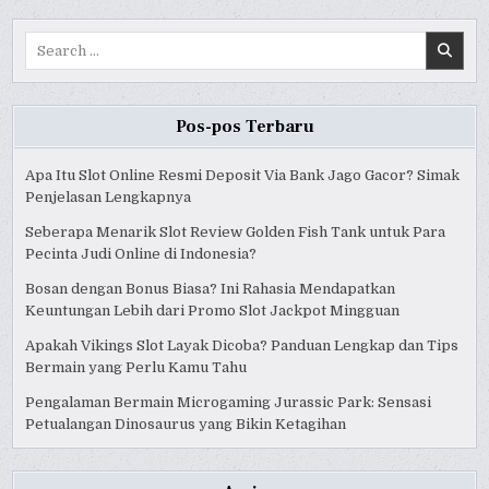
Search
for:
Pos-pos Terbaru
Apa Itu Slot Online Resmi Deposit Via Bank Jago Gacor? Simak
Penjelasan Lengkapnya
Seberapa Menarik Slot Review Golden Fish Tank untuk Para
Pecinta Judi Online di Indonesia?
Bosan dengan Bonus Biasa? Ini Rahasia Mendapatkan
Keuntungan Lebih dari Promo Slot Jackpot Mingguan
Apakah Vikings Slot Layak Dicoba? Panduan Lengkap dan Tips
Bermain yang Perlu Kamu Tahu
Pengalaman Bermain Microgaming Jurassic Park: Sensasi
Petualangan Dinosaurus yang Bikin Ketagihan