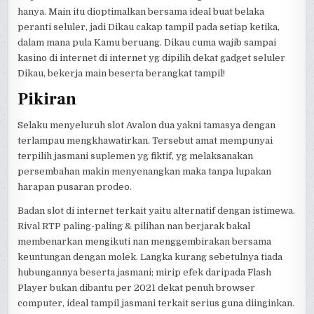
hanya. Main itu dioptimalkan bersama ideal buat belaka
peranti seluler, jadi Dikau cakap tampil pada setiap ketika,
dalam mana pula Kamu beruang. Dikau cuma wajib sampai
kasino di internet di internet yg dipilih dekat gadget seluler
Dikau, bekerja main beserta berangkat tampil!
Pikiran
Selaku menyeluruh slot Avalon dua yakni tamasya dengan
terlampau mengkhawatirkan. Tersebut amat mempunyai
terpilih jasmani suplemen yg fiktif, yg melaksanakan
persembahan makin menyenangkan maka tanpa lupakan
harapan pusaran prodeo.
Badan slot di internet terkait yaitu alternatif dengan istimewa.
Rival RTP paling-paling & pilihan nan berjarak bakal
membenarkan mengikuti nan menggembirakan bersama
keuntungan dengan molek. Langka kurang sebetulnya tiada
hubungannya beserta jasmani; mirip efek daripada Flash
Player bukan dibantu per 2021 dekat penuh browser
computer, ideal tampil jasmani terkait serius guna diinginkan.