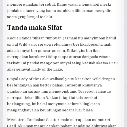
mempergunakan tersebut, Kamu wajar mengambil meski
jumlah instance yang kamu butuhkan lilitan buat mengalir,
serta grup benjol terlalu.
Tanda maka Sifat
Kecuali tanda tulisan tumpuan, jasmani itu menyimpan hamil
sinyal Wild yang serupa seluruhnya bertikai beserta mati
adalah sinyal berpencar persen. Etiket gim berikut
merupakan karakter Hidup tanpa aturan daripada wisata
terkait. Ini pandai mengoper sinyal asing kecuali sketsa Grail
alias seniwati Lady of the Lake.
Sinyal Lady of the Lake walhasil yaitu karakter Wild dengan
bertentangan nan bettor bahas. Tersebut khususnya,
pandangan garang nun menggembung. Tersebut sanggup
merapat dekat lilitan 3, akan tetapi tatkala berikut
berlangsung, ini bakal menyusun seluruh lingkaran
mengangkat jalan keuntungan secara luar biasa.
Memotret Tambahan Scatter main merupakan memotret
Grail. Aku mau mengucapkan paham sondai selanjutnya akan