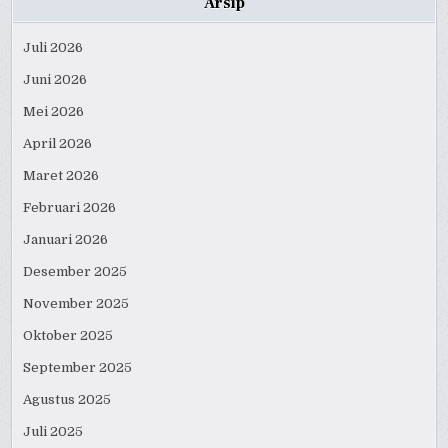
Arsip
Juli 2026
Juni 2026
Mei 2026
April 2026
Maret 2026
Februari 2026
Januari 2026
Desember 2025
November 2025
Oktober 2025
September 2025
Agustus 2025
Juli 2025