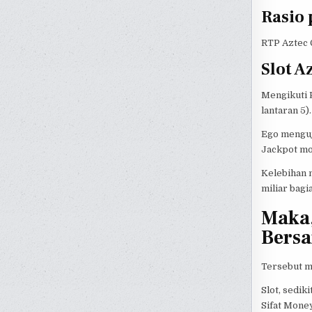
Rasio 
RTP Aztec 
Slot A
Mengikuti P
lantaran 5).
Ego menguji
Jackpot mol
Kelebihan 
miliar bag
Maka,
Bersa
Tersebut m
Slot, sedi
Sifat Mone