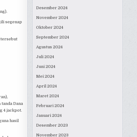
Desember 2024
ng).
November 2024
ili segenap
Oktober 2024
September 2024
 tersebut
Agustus 2024
Juli 2024
Juni 2024
Mei 2024
April 2024
Maret 2024
an),
a tanda Dana
Februari 2024
 4 jackpot.
Januari 2024
guna hasil
Desember 2023
November 2023