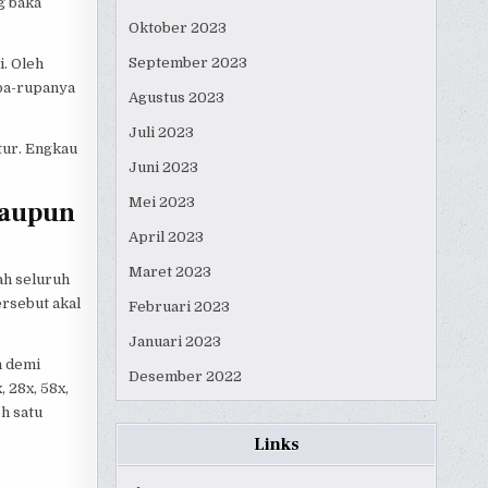
g baka
Oktober 2023
September 2023
. Oleh
upa-rupanya
Agustus 2023
Juli 2023
tur. Engkau
Juni 2023
Mei 2023
maupun
April 2023
Maret 2023
h seluruh
ersebut akal
Februari 2023
Januari 2023
h demi
Desember 2022
 28x, 58x,
h satu
Links