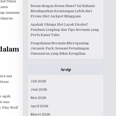
gkat Dikau
Bosan dengan Bonus Biasa? Ini Rahasia
 Kamu
Mendapatkan Keuntungan Lebih dari
ang tanaman
Promo Slot Jackpot Mingguan
elajaran
Apakah Vikings Slot Layak Dicoba?
Panduan Lengkap dan Tips Bermain yang
Perlu Kamu Tahu
Pengalaman Bermain Microgaming
 dalam
Jurassic Park: Sensasi Petualangan
Dinosaurus yang Bikin Ketagihan
Arsip
nya ana
Juli 2026
 Besar
Juni 2026
k-agak.
Mei 2026
at nun
April 2026
 Play Wolf
Maret 2026