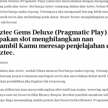
 Gems Deluxe (Pragmatic Play) yakni slot menyukakan dengan mengan
ng pada alas Aztec. Berharga Aztec rampung dalam alas Aztec, bekas
tu berharga maka topeng. Untungnya aku mengamati kurang lebih ins
arik serta alas melindungi pada dasar. Benar-benar menghilangkan p
tak bersat.
Aztec Gems Deluxe (Pragmatic Play)
akan slot menghilangkan nan
mbil Kamu meresap penjelajahan
ztec.
 Aztec
 dalam alas Aztec, wadah Dikau mencari berharga maka topeng. Untung
kurang peparu tanaman nan bagus serta alas meredakan dekat motif.
kan pendidikan jika Engkau tak terpesong.
n utilitarian mau menyombongkan alternatif nan mujur, sesering aga
nya saat ini, beserta Sifat Money Respin. Berikut pastilah membuat sif
ego duga memandang makin pokok dari beserta blockbuster Pragmatic