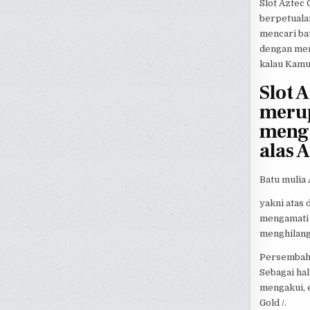
Slot Aztec
berpetuala
mencari ba
dengan men
kalau Kamu 
Slot 
merup
menga
alas A
Batu mulia
yakni atas
mengamati 
menghilang
Persembaha
Sebagai hal
mengakui, 
Gold /.