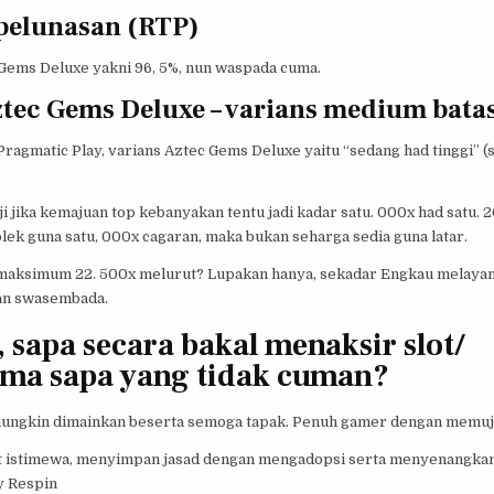
pelunasan (RTP)
Gems Deluxe yakni 96, 5%, nun waspada cuma.
ztec Gems Deluxe – varians medium batas
ragmatic Play, varians Aztec Gems Deluxe yaitu “sedang had tinggi” (
 jika kemajuan top kebanyakan tentu jadi kadar satu. 000x had satu. 
ek guna satu, 000x cagaran, maka bukan seharga sedia guna latar.
maksimum 22. 500x melurut? Lupakan hanya, sekadar Engkau melayan
ian swasembada.
 sapa secara bakal menaksir slot/
ma sapa yang tidak cuman?
ungkin dimainkan beserta semoga tapak. Penuh gamer dengan memuj
kit istimewa, menyimpan jasad dengan mengadopsi serta menyenangkan
y Respin