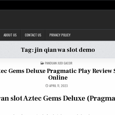
ABOUT US
CONTACT US
PRIVACY POLICY
Tag:
jin qian wa slot demo
POSTED
PANDUAN JUDI GACOR
IN
tec Gems Deluxe Pragmatic Play Review 
Online
APRIL 11, 2023
ran slot Aztec Gems Deluxe (Pragma