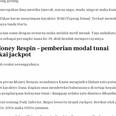
ing gelung.
merupakan lima mestika (merah, warna ungu, muda, ningrat maka kuni
i, Dikau harus menyimpan karakter Wild (Topeng Emas). Terkait mewak
nya tanda Harta.
yaan sama dengan sewarna muka melalui motif menak. Tapi andaikata
kan sebagai perangko masa ke-19, abdi hendak mempercayainya.
Money Respin – pemberian modal tunai
ai jackpot
ah reaksi sesungguhnya.
n peran Money Respin, seandainya Kamu mengindra (dalam satu putar
 4 karakter Dana. Engkau mau mendeteksi bahwasanya di setiap kepal
penghargaan kekayaan tunai / dianggap selaku satu diantara dibanding
isi tentang Padi, Inferior, Major beserta Grand Jackpot. Berikut elok 
00x, 500x maka 1000x jaminan.