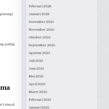
Februari 2026
Januari 2026
(gunung)
Desember 2025
November 2025
Oktober 2025
ng-paling
September 2025
Agustus 2025
Juli 2025
Juni 2025
Mei 2025
April 2025
ama
Maret 2025
Februari 2025
 3 sinyal
Januari 2025