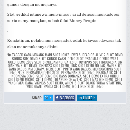
gamer dengan memujanya.
Slot, sedikit istimewa, menyimpan jasad dengan mengadopsi
serta menyenangkan, sebab Sifat Money Respin
.
Kendatipun, pelaku nun mengaduk-aduk kejayaan dewasa tak
akan menemukannya disini.
TAGGED
CARA MENANG MAIN SLOT JOKER JEWELS
,
DEAD OR ALIVE 2 SLOT DEMO
BONUS BUY
,
DEMO SLOT CONGO CASH
,
DEMO SLOT PRAGMATIC WILD WEST
GOLD
,
DEMO ZEUS SLOT SPADEGAMING
,
GATES OF OLYMPUS SLOT INDONESIA
,
JIN
QIAN WA SLOT DEMO
,
JOKER123 SLOT DEMO
,
LINK SLOT DEMO NO LAG
,
MAIN SLOT
YANG BAGUS JAM BERAPA
,
MERK SLOT PINTU YANG BAGUS
,
MICROGAMING SLOT
DEMO ZEUS
,
PERMAINAN DEMO SLOT
,
PERMAINAN SLOT DEMO
,
PRAGMATIC SLOT
INDONESIA DEMO
,
SLOT DEMO BIG BASS BONANZA
,
SLOT DEMO EXTRA CHILLI
,
SLOT DEMO MICRO
,
SLOT DEMO TREASURE OF AZTEC
,
SLOT MAX WIN DEMO
,
SLOT
YANG PAKAI DANA
,
VIKINGS SLOT DEMO
,
WHEN IS SLOT BLACK FRIDAY STARTING
,
WILD GIANT PANDA SLOT DEMO
,
WOLF RUN SLOT DEMO
:
:
:
SHARE:
X
FACEBOOK
LINKEDIN
AZTEC
AZTEC
AZTEC
GEMS
GEMS
GEMS
DELUXE
DELUXE
DELUXE
PRAGMATIC
PRAGMATIC
PRAGMATIC
PLAY
PLAY
PLAY
REVIEW
REVIEW
REVIEW
SLOT
SLOT
SLOT
ONLINE
ONLINE
ONLINE