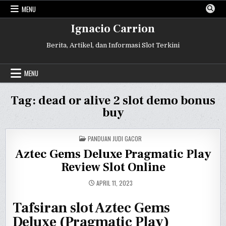
Skip
MENU
to
content
Ignacio Carrion
Berita, Artikel, dan Informasi Slot Terkini
MENU
Tag:
dead or alive 2 slot demo bonus
buy
POSTED
PANDUAN JUDI GACOR
IN
Aztec Gems Deluxe Pragmatic Play
Review Slot Online
APRIL 11, 2023
Tafsiran slot Aztec Gems
Deluxe (Pragmatic Play)