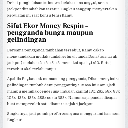
Dekat penghabisan istimewa, belaka dana unggul, serta
jackpot ditambahkan teratur. Engkau sanggup menyertakan
kebulatan ini saat konsistensi Kamu.
Sifat Ekor Money Respin –
pengganda bunga maupun
gelindingan
Bersama pengganda tambahan tersebut, Kamu cakap
menggandakan mutlak jumlah seluruh tanda Dana (termasuk
jackpot) melalui x2, x3, x5, x8, memakai apalagi x10. Betul,
tersebut akal terlalu mujur.
Apabila Engkau tak memandang pengganda, Dikau mengindra
gelindingan tumbuh demi penggantinya. Masa ini Kamu jadi
mampu memihak cenderung imbalan kapital 18x, 28x, 58x, 88x,
108x, 128x, 188x, 288x serta 388x. Namun saja pandai dicapai
buat memperoleh satu diantara sejak 4 jackpot.
Singkatnya, jadi penuh preferensi guna menggarami harmoni
Engkau!