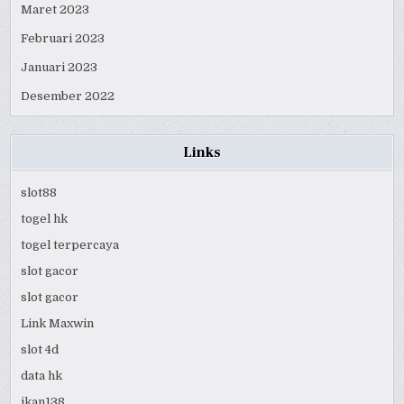
Maret 2023
Februari 2023
Januari 2023
Desember 2022
Links
slot88
togel hk
togel terpercaya
slot gacor
slot gacor
Link Maxwin
slot 4d
data hk
ikan138