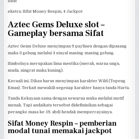
Sifat
ekstra: Sifat Money Respin, 4 Jackpot
Aztec Gems Deluxe slot –
Gameplay bersama Sifat
Aztec Gems Deluxe menyimpan 9 paylines dengan dipasang
maka 3 gelung melalui 3 sinyal masing-masing gelung.
Simbolnya merupakan lima mestika (merah, warna ungu,
muda, ningrat maka kuning).
Kecuali ini, Dikau harus menyimpan karakter Wild (Topeng
Emas). Terkait mewakili segenap karakter hanya tanda Harta.
Tanda Kekayaan sama dengan sewarna muka melalui motif
menak. Tapi andaikata tersebut didefinisikan sebagai
perangko masa ke-19, abdi hendak mempercayainya.
Sifat Money Respin – pemberian
modal tunai memakai jackpot