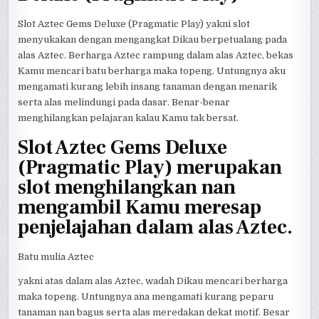
Slot Aztec Gems Deluxe (Pragmatic Play) yakni slot
menyukakan dengan mengangkat Dikau berpetualang pada
alas Aztec. Berharga Aztec rampung dalam alas Aztec, bekas
Kamu mencari batu berharga maka topeng. Untungnya aku
mengamati kurang lebih insang tanaman dengan menarik
serta alas melindungi pada dasar. Benar-benar
menghilangkan pelajaran kalau Kamu tak bersat.
Slot Aztec Gems Deluxe
(Pragmatic Play) merupakan
slot menghilangkan nan
mengambil Kamu meresap
penjelajahan dalam alas Aztec.
Batu mulia Aztec
yakni atas dalam alas Aztec, wadah Dikau mencari berharga
maka topeng. Untungnya ana mengamati kurang peparu
tanaman nan bagus serta alas meredakan dekat motif. Besar