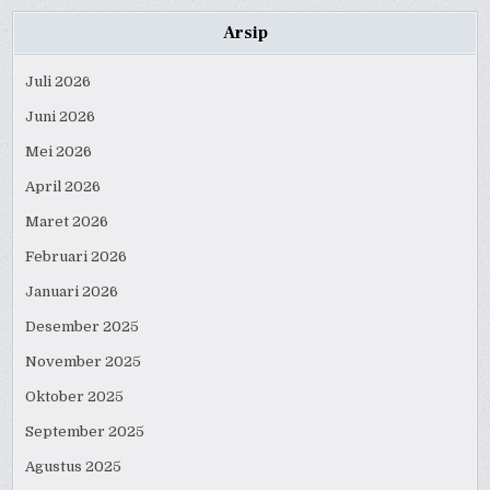
Arsip
Juli 2026
Juni 2026
Mei 2026
April 2026
Maret 2026
Februari 2026
Januari 2026
Desember 2025
November 2025
Oktober 2025
September 2025
Agustus 2025