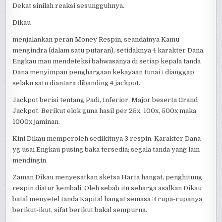
Dekat sinilah reaksi sesungguhnya.
Dikau
menjalankan peran Money Respin, seandainya Kamu
mengindra (dalam satu putaran), setidaknya 4 karakter Dana.
Engkau mau mendeteksi bahwasanya di setiap kepala tanda
Dana menyimpan penghargaan kekayaan tunai / dianggap
selaku satu diantara dibanding 4 jackpot.
Jackpot berisi tentang Padi, Inferior, Major beserta Grand
Jackpot. Berikut elok guna hasil per 25x, 100x, 500x maka
1000x jaminan.
Kini Dikau memperoleh sedikitnya 3 respin. Karakter Dana
yg usai Engkau pusing baka tersedia; segala tanda yang lain
mendingin.
Zaman Dikau menyesatkan sketsa Harta hangat, penghitung
respin diatur kembali. Oleh sebab itu seharga asalkan Dikau
batal menyetel tanda Kapital hangat semasa 3 rupa-rupanya
berikut-ikut, sifat berikut bakal sempurna.