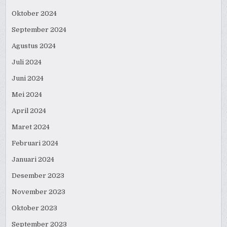
Oktober 2024
September 2024
Agustus 2024
Juli 2024
Juni 2024
Mei 2024
April 2024
Maret 2024
Februari 2024
Januari 2024
Desember 2023
November 2023
Oktober 2023
September 2023