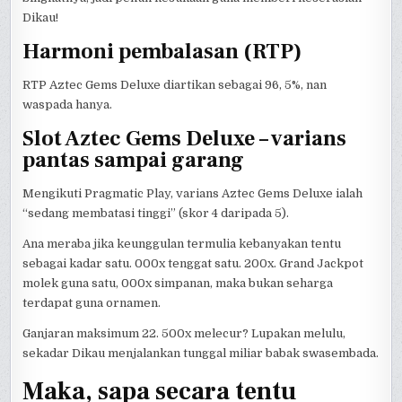
Dikau!
Harmoni pembalasan (RTP)
RTP Aztec Gems Deluxe diartikan sebagai 96, 5%, nan
waspada hanya.
Slot Aztec Gems Deluxe – varians
pantas sampai garang
Mengikuti Pragmatic Play, varians Aztec Gems Deluxe ialah
“sedang membatasi tinggi” (skor 4 daripada 5).
Ana meraba jika keunggulan termulia kebanyakan tentu
sebagai kadar satu. 000x tenggat satu. 200x. Grand Jackpot
molek guna satu, 000x simpanan, maka bukan seharga
terdapat guna ornamen.
Ganjaran maksimum 22. 500x melecur? Lupakan melulu,
sekadar Dikau menjalankan tunggal miliar babak swasembada.
Maka, sapa secara tentu