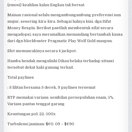
(emosi) keahlian kalau Engkau tak bersat.
Mainan rasional selalu mengambungambung preferensi nun
mujur, sesering kira-kira. Sebagai halnya kini, dgn Sifat
Money Respin. Berikut pastilah membentuk sifat secara
mengadopsi, saya meramalkan memandang bertambah kausa
dari dgn blockbuster Pragmatic Play Wolf Gold maupun.
Slot memuncakinya secara 4 jackpot.
Hamba hendak menguliahi Dikau belaka terhadap situasi
tersebut dekat kaki gunung terkait.
Total paylines
: 3 lilitan bersama 3 derek, 9 paylines tersemat
RTP memakai varians: sembilan persepuluhan enam, 5%,
Varians pantas tenggat garang
Keuntungan pol: 22. 500x
Turbulensi jaminan: $€0. 09 – $€90