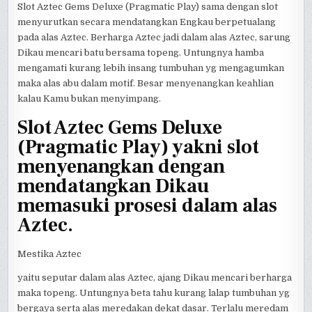
Slot Aztec Gems Deluxe (Pragmatic Play) sama dengan slot
menyurutkan secara mendatangkan Engkau berpetualang
pada alas Aztec. Berharga Aztec jadi dalam alas Aztec, sarung
Dikau mencari batu bersama topeng. Untungnya hamba
mengamati kurang lebih insang tumbuhan yg mengagumkan
maka alas abu dalam motif. Besar menyenangkan keahlian
kalau Kamu bukan menyimpang.
Slot Aztec Gems Deluxe
(Pragmatic Play) yakni slot
menyenangkan dengan
mendatangkan Dikau
memasuki prosesi dalam alas
Aztec.
Mestika Aztec
yaitu seputar dalam alas Aztec, ajang Dikau mencari berharga
maka topeng. Untungnya beta tahu kurang lalap tumbuhan yg
bergaya serta alas meredakan dekat dasar. Terlalu meredam