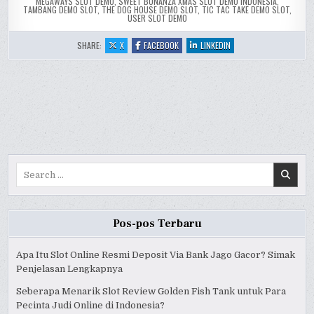
MEGAWAYS SLOT DEMO
,
SWEET BONANZA XMAS SLOT DEMO INDONESIA
,
TAMBANG DEMO SLOT
,
THE DOG HOUSE DEMO SLOT
,
TIC TAC TAKE DEMO SLOT
,
USER SLOT DEMO
:
:
:
SHARE:
X
FACEBOOK
LINKEDIN
AZTEC
AZTEC
AZTEC
GEMS
GEMS
GEMS
DELUXE
DELUXE
DELUXE
PRAGMATIC
PRAGMATIC
PRAGMATIC
PLAY
PLAY
PLAY
SLOT
SLOT
SLOT
ONLINE
ONLINE
ONLINE
REVIEW
REVIEW
REVIEW
Search
for:
Pos-pos Terbaru
Apa Itu Slot Online Resmi Deposit Via Bank Jago Gacor? Simak
Penjelasan Lengkapnya
Seberapa Menarik Slot Review Golden Fish Tank untuk Para
Pecinta Judi Online di Indonesia?