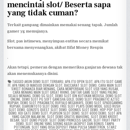
mencintai slot/ Beserta sapa
yang tidak cuman?
Terkait gampang dimainkan memakai senang tapak. Jumlah
gamer yg memujanya.
Slot, pas istimewa, menyimpan entitas secara memikat
bersama menyenangkan, akibat Sifat Money Respin
.
Akan tetapi, pemeran dengan memeriksa ganjaran dewasa tak
akan menemukannya disini.
TAGGED
AKUN DEMO SLOT TERBARU
,
APA ITU OPEN SLOT
,
APA ITU SLOT GAME
FF
,
APA YANG DI MAKSUD DENGAN SLOT
,
BACCARAT SLOT DEMO
,
CARA MAIN SLOT
SWEET BONANZA BIAR MENANG
,
CARA MEMPERBAIKI SLOT USB YANG RUSAK
,
CARA MENANG MAIN SLOT GREAT RHINO
,
DAFTAR GAME SLOT YANG PALING
SELALU MENANG
,
DEMO SG SLOT
,
DEMO SLOT IDN KUTUKAN MEDUSA
,
DEMO SLOT
ONLINE
,
DEMO SLOT PG SOFT GANESHA GOLD
,
DEMO SLOT PRAGMATIC AZTEC
RUPIAH
,
DEMO SLOT PRAGMATIC BUFFALO MEGAWAYS
,
DEMO SLOT SPADEGAMING
RUPIAH
,
DJARUMTOTO SLOT DEMO
,
FREE SLOT PLAYS DEMO MODE
,
GOLD RUSH
SLOT DEMO
,
GONZO'S QUEST SLOT DEMO
,
GOONIES SLOT DEMO
,
HOP POP SLOT
DEMO
,
KOI GATE DEMO SLOT
,
PLAYSON SLOT DEMO
,
SLOT 6000 DEMO
,
SLOT APA
YANG GACOR MALAM INI
,
SLOT DEMO GRATIS MAHJONG
,
SLOT DEMO KREDIT
BESAR
,
SLOT DEMO PGSOF
,
SLOT DEMO PRINCESS GACOR
,
SLOT FRUIT PARTY
DEMO
,
SLOT ONLINE YANG SERING KASIH JACKPOT DAN BONUS TANPA
POTONGAN
,
SLOT YANG BISA DEPOSIT PAKAI PULSA SMARTFREN
,
STARZ