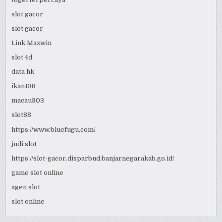
slot gacor
slot gacor
Link Maxwin
slot 4d
data hk
ikan138
macau303
slot88
https://www.bluefugu.com/
judi slot
https://slot-gacor.disparbud.banjarnegarakab.go.id/
game slot online
agen slot
slot online