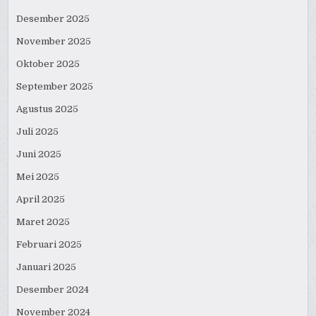
Desember 2025
November 2025
Oktober 2025
September 2025
Agustus 2025
Juli 2025
Juni 2025
Mei 2025
April 2025
Maret 2025
Februari 2025
Januari 2025
Desember 2024
November 2024