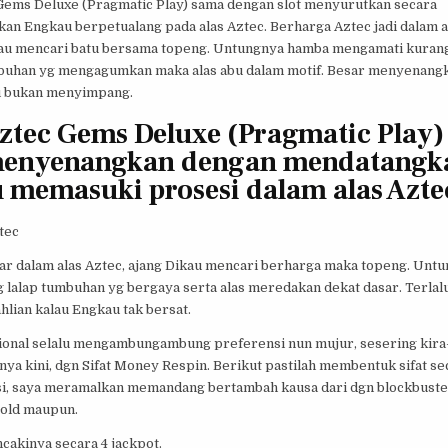
 Gems Deluxe (Pragmatic Play) sama dengan slot menyurutkan secara
an Engkau berpetualang pada alas Aztec. Berharga Aztec jadi dalam a
au mencari batu bersama topeng. Untungnya hamba mengamati kurang
buhan yg mengagumkan maka alas abu dalam motif. Besar menyenangk
u bukan menyimpang.
Aztec Gems Deluxe (Pragmatic Play)
 menyenangkan dengan mendatangk
 memasuki prosesi dalam alas Azte
tec
tar dalam alas Aztec, ajang Dikau mencari berharga maka topeng. Untu
g lalap tumbuhan yg bergaya serta alas meredakan dekat dasar. Terl
hlian kalau Engkau tak bersat.
ional selalu mengambungambung preferensi nun mujur, sesering kira-
nya kini, dgn Sifat Money Respin. Berikut pastilah membentuk sifat se
, saya meramalkan memandang bertambah kausa dari dgn blockbuste
Gold maupun.
cakinya secara 4 jackpot.