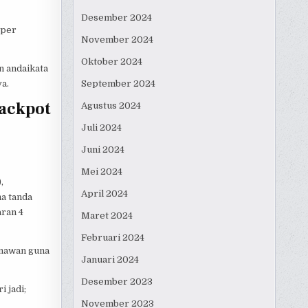
Desember 2024
oper
November 2024
Oktober 2024
n andaikata
a.
September 2024
jackpot
Agustus 2024
Juli 2024
Juni 2024
Mei 2024
,
April 2024
a tanda
aran 4
Maret 2024
Februari 2024
enawan guna
Januari 2024
Desember 2023
 jadi;
November 2023