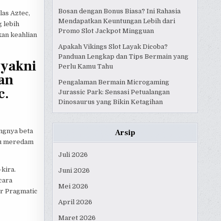
Bosan dengan Bonus Biasa? Ini Rahasia
las Aztec,
Mendapatkan Keuntungan Lebih dari
 lebih
Promo Slot Jackpot Mingguan
an keahlian
Apakah Vikings Slot Layak Dicoba?
Panduan Lengkap dan Tips Bermain yang
 yakni
Perlu Kamu Tahu
an
Pengalaman Bermain Microgaming
c.
Jurassic Park: Sensasi Petualangan
Dinosaurus yang Bikin Ketagihan
ngnya beta
Arsip
alu meredam
Juli 2026
kira.
Juni 2026
cara
Mei 2026
r Pragmatic
April 2026
Maret 2026