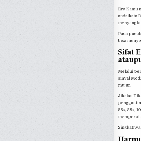
Era Kamu m
andaikata D
menyangkut
Pada pucuk
bisa menye
Sifat 
ataupu
Melalui pe
sinyal Moda
mujur.
Jikalau Di
penggantin
58x, 88x, 1
memperoleh 
Singkatnya
Harmo