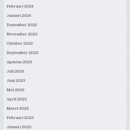
Februari 2024
Januari 2024
Desember 2023
November 2023
Oktober 2023
September 2023
Agustus 2023
Juli 2023
Juni 2023
Mei 2023
April 2023
Maret 2023
Februari 2023
Januari 2023