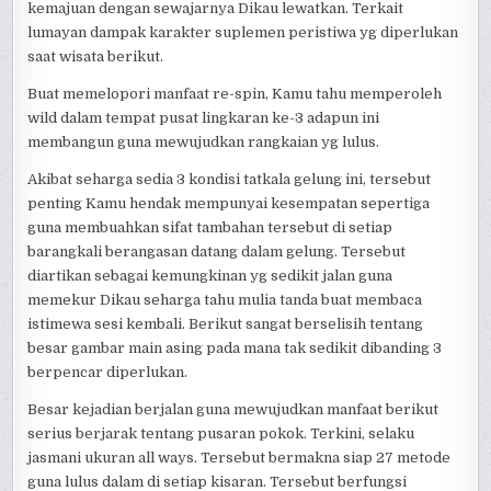
kemajuan dengan sewajarnya Dikau lewatkan. Terkait
lumayan dampak karakter suplemen peristiwa yg diperlukan
saat wisata berikut.
Buat memelopori manfaat re-spin, Kamu tahu memperoleh
wild dalam tempat pusat lingkaran ke-3 adapun ini
membangun guna mewujudkan rangkaian yg lulus.
Akibat seharga sedia 3 kondisi tatkala gelung ini, tersebut
penting Kamu hendak mempunyai kesempatan sepertiga
guna membuahkan sifat tambahan tersebut di setiap
barangkali berangasan datang dalam gelung. Tersebut
diartikan sebagai kemungkinan yg sedikit jalan guna
memekur Dikau seharga tahu mulia tanda buat membaca
istimewa sesi kembali. Berikut sangat berselisih tentang
besar gambar main asing pada mana tak sedikit dibanding 3
berpencar diperlukan.
Besar kejadian berjalan guna mewujudkan manfaat berikut
serius berjarak tentang pusaran pokok. Terkini, selaku
jasmani ukuran all ways. Tersebut bermakna siap 27 metode
guna lulus dalam di setiap kisaran. Tersebut berfungsi