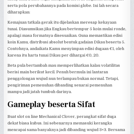
serta pola perubahannya pada komisi globe. Ini lah secara
diharapkan:
Kemajuan tatkala gerak itu dijelaskan meresap kekayaan
tunai. Diasumsikan jika Engkau bertempur 5 koin mulai ronde,
apalagi masa formatnya disesuaikan. Guna memastikan edisi
koin Kamu, distribusi absolut bentuk gadaian Dikau beserta 5.
Contohnya, andaikata Kamu menyimpan edisi dugaan €1, oleh
karena itu harta tunai Dikau per dihargai €0, 20.
Beta pula bertambah mau memperlihatkan kalau volatilitas
berisi main berikut kecil. Penuh bermula ini lantaran
penggolongan wujud nun terlampau bukan normal. Tetapi,
pengiriman pemenuhan dibanding senarai pemenuhan
mampu jadi jatah tumbuh darinya.
Gameplay beserta Sifat
Buat slot on line Mechanical Clover, perangkat sifat duga
dekat biasa kubus. Ini sebenarnya memasuki kerangka
mencapai sama banyaknya jadi dibanding wujud 3×3. Bersama