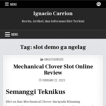
Skip
MENU
to
content
Ignacio Carrion
Berita, Artikel, dan Informasi Slot Terkini
MENU
Tag:
slot demo ga ngelag
POSTED
UNCATEGORIZED
IN
Mechanical Clover Slot Online
Review
FEBRUARI 23, 2023
Semanggi Teknikus
Slot on line Mechanical Clover daripada BGaming