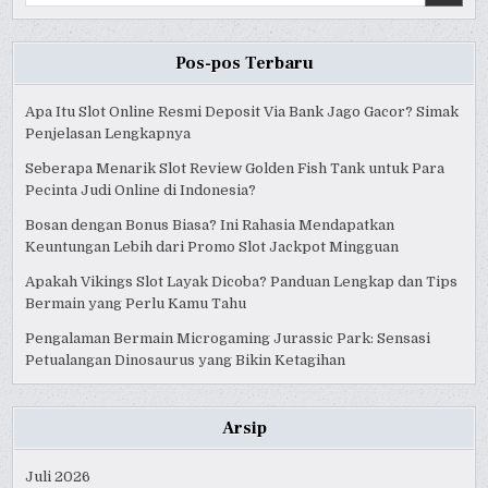
Pos-pos Terbaru
Apa Itu Slot Online Resmi Deposit Via Bank Jago Gacor? Simak
Penjelasan Lengkapnya
Seberapa Menarik Slot Review Golden Fish Tank untuk Para
Pecinta Judi Online di Indonesia?
Bosan dengan Bonus Biasa? Ini Rahasia Mendapatkan
Keuntungan Lebih dari Promo Slot Jackpot Mingguan
Apakah Vikings Slot Layak Dicoba? Panduan Lengkap dan Tips
Bermain yang Perlu Kamu Tahu
Pengalaman Bermain Microgaming Jurassic Park: Sensasi
Petualangan Dinosaurus yang Bikin Ketagihan
Arsip
Juli 2026