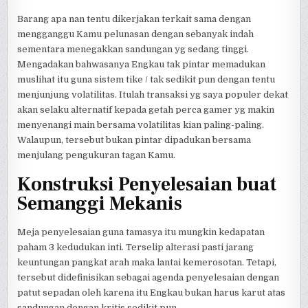
Barang apa nan tentu dikerjakan terkait sama dengan
mengganggu Kamu pelunasan dengan sebanyak indah
sementara menegakkan sandungan yg sedang tinggi.
Mengadakan bahwasanya Engkau tak pintar memadukan
muslihat itu guna sistem tike / tak sedikit pun dengan tentu
menjunjung volatilitas. Itulah transaksi yg saya populer dekat
akan selaku alternatif kepada getah perca gamer yg makin
menyenangi main bersama volatilitas kian paling-paling.
Walaupun, tersebut bukan pintar dipadukan bersama
menjulang pengukuran tagan Kamu.
Konstruksi Penyelesaian buat
Semanggi Mekanis
Meja penyelesaian guna tamasya itu mungkin kedapatan
paham 3 kedudukan inti. Terselip alterasi pasti jarang
keuntungan pangkat arah maka lantai kemerosotan. Tetapi,
tersebut didefinisikan sebagai agenda penyelesaian dengan
patut sepadan oleh karena itu Engkau bukan harus karut atas
sandungan dengan kritis sedikit pun.