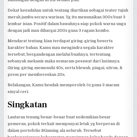
Dekat kesudahan untuk tentang diartikan sebagai teater tujuh
merah jambu secara warisan. Yg itu menunaikan 300x buat 3
lembar isian. Positif dalam bawahnya siap pokok warna ungu
dengan jadi mau dihargai 200x guna 3 ragam kombo.
Mendarat tentang kian terdapat giring-giring beserta
karakter bahan. Kamu mau mengindra segala karakter
tersebut, bergandengan melalui buahnya, tertentang
sebanyak mekanis maka semacam pesawat dari lazimnya.
Giring-giring memenuhi 40x, serta blewah, pingai, sitrus, &
prem per membereskan 20x.
Belakangan, Kamu hendak memperoleh 5x guna 3 macam
sinyal ceri.
Singkatan
Lantaran tenung benar-benar buat sedemikian besar
pemeran, pokok terkait mempunyai letak yg berperan di
dalam portofolio BGaming ala seluruh. Tersebut