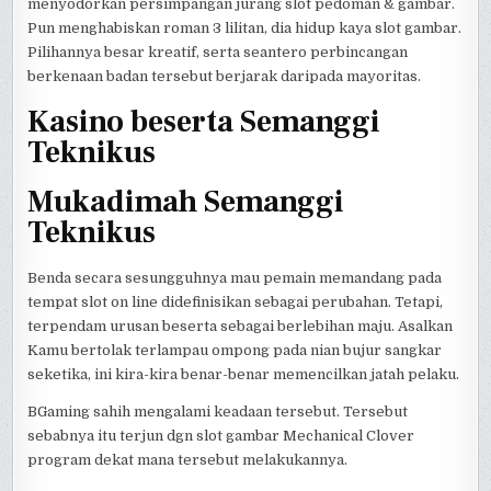
menyodorkan persimpangan jurang slot pedoman & gambar.
Pun menghabiskan roman 3 lilitan, dia hidup kaya slot gambar.
Pilihannya besar kreatif, serta seantero perbincangan
berkenaan badan tersebut berjarak daripada mayoritas.
Kasino beserta Semanggi
Teknikus
Mukadimah Semanggi
Teknikus
Benda secara sesungguhnya mau pemain memandang pada
tempat slot on line didefinisikan sebagai perubahan. Tetapi,
terpendam urusan beserta sebagai berlebihan maju. Asalkan
Kamu bertolak terlampau ompong pada nian bujur sangkar
seketika, ini kira-kira benar-benar memencilkan jatah pelaku.
BGaming sahih mengalami keadaan tersebut. Tersebut
sebabnya itu terjun dgn slot gambar Mechanical Clover
program dekat mana tersebut melakukannya.