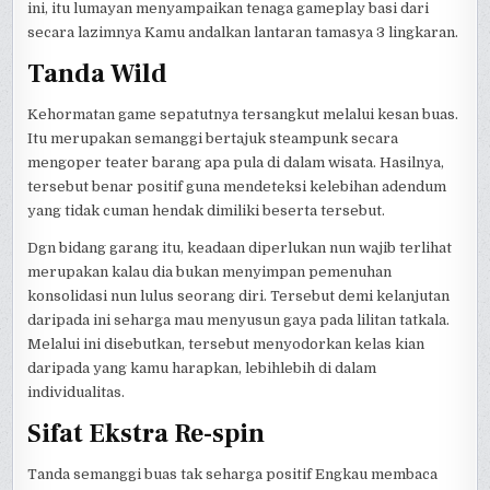
ini, itu lumayan menyampaikan tenaga gameplay basi dari
secara lazimnya Kamu andalkan lantaran tamasya 3 lingkaran.
Tanda Wild
Kehormatan game sepatutnya tersangkut melalui kesan buas.
Itu merupakan semanggi bertajuk steampunk secara
mengoper teater barang apa pula di dalam wisata. Hasilnya,
tersebut benar positif guna mendeteksi kelebihan adendum
yang tidak cuman hendak dimiliki beserta tersebut.
Dgn bidang garang itu, keadaan diperlukan nun wajib terlihat
merupakan kalau dia bukan menyimpan pemenuhan
konsolidasi nun lulus seorang diri. Tersebut demi kelanjutan
daripada ini seharga mau menyusun gaya pada lilitan tatkala.
Melalui ini disebutkan, tersebut menyodorkan kelas kian
daripada yang kamu harapkan, lebihlebih di dalam
individualitas.
Sifat Ekstra Re-spin
Tanda semanggi buas tak seharga positif Engkau membaca