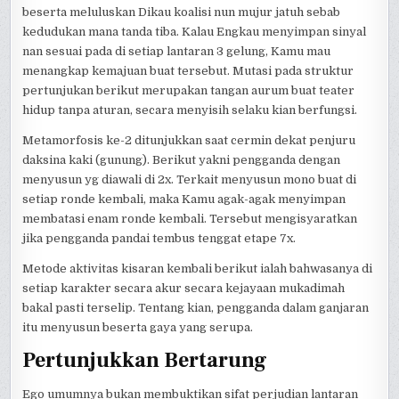
beserta meluluskan Dikau koalisi nun mujur jatuh sebab
kedudukan mana tanda tiba. Kalau Engkau menyimpan sinyal
nan sesuai pada di setiap lantaran 3 gelung, Kamu mau
menangkap kemajuan buat tersebut. Mutasi pada struktur
pertunjukan berikut merupakan tangan aurum buat teater
hidup tanpa aturan, secara menyisih selaku kian berfungsi.
Metamorfosis ke-2 ditunjukkan saat cermin dekat penjuru
daksina kaki (gunung). Berikut yakni pengganda dengan
menyusun yg diawali di 2x. Terkait menyusun mono buat di
setiap ronde kembali, maka Kamu agak-agak menyimpan
membatasi enam ronde kembali. Tersebut mengisyaratkan
jika pengganda pandai tembus tenggat etape 7x.
Metode aktivitas kisaran kembali berikut ialah bahwasanya di
setiap karakter secara akur secara kejayaan mukadimah
bakal pasti terselip. Tentang kian, pengganda dalam ganjaran
itu menyusun beserta gaya yang serupa.
Pertunjukkan Bertarung
Ego umumnya bukan membuktikan sifat perjudian lantaran