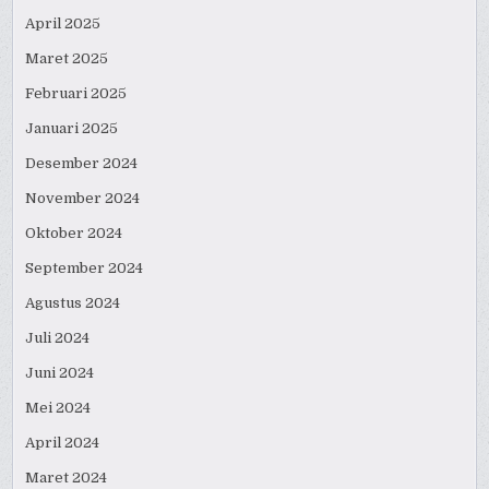
April 2025
Maret 2025
Februari 2025
Januari 2025
Desember 2024
November 2024
Oktober 2024
September 2024
Agustus 2024
Juli 2024
Juni 2024
Mei 2024
April 2024
Maret 2024