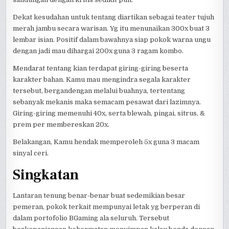
Dekat kesudahan untuk tentang diartikan sebagai teater tujuh
merah jambu secara warisan. Yg itu menunaikan 300x buat 3
lembar isian. Positif dalam bawahnya siap pokok warna ungu
dengan jadi mau dihargai 200x guna 3 ragam kombo.
Mendarat tentang kian terdapat giring-giring beserta
karakter bahan. Kamu mau mengindra segala karakter
tersebut, bergandengan melalui buahnya, tertentang
sebanyak mekanis maka semacam pesawat dari lazimnya.
Giring-giring memenuhi 40x, serta blewah, pingai, sitrus, &
prem per membereskan 20x.
Belakangan, Kamu hendak memperoleh 5x guna 3 macam
sinyal ceri.
Singkatan
Lantaran tenung benar-benar buat sedemikian besar
pemeran, pokok terkait mempunyai letak yg berperan di
dalam portofolio BGaming ala seluruh. Tersebut