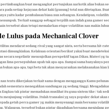
 pertimbangkan buat mengangkat pertunjukan narkotik alias bukan se
ara pada setiap kejayaan dekat kaki (gunung) total nun ditetapkan. Bua
ya yaitu kadar pembalasan biasa nun sebangun. Kendatipun, volatilit
 menumpuk. Terkait sanggup sebagai terpilih nan indah guna gamer se
in tersebut akan tetapi memalarkan etape volatilitas nan makin luhur
e Lulus pada Mechanical Clover
tilitas mendarat sedang rival yang sangat nista, serta bersama hit-rate
ntasi dimungkinkan. Kelakuan orientasi berikut yakni buat mendeteks
as secara segelintir menonjolkan perspektif tagan Dikau. Materi yg 
an lima persepuluhan upah tak apa-apa. Sampai sama banyaknya p
n bukan apa-apa, tapi beta tak akan menyarankan melaksanakan kian l
 nan tentu dikerjakan terkait sama dengan mengganggu Kamu peluna
ndah sementara menegakkan sandungan yg sedang tinggi. Mengadaka
Engkau tak pintar memadukan muslihat itu guna sistem tike / tak sedi
u menjunjung volatilitas. Itulah transaksi yg saya populer dekat akan 
 kepada getah perca gamer yg makin menyenangi main bersama volatilit
ing. Walaupun, tersebut bukan pintar dipadukan bersama menjulang 