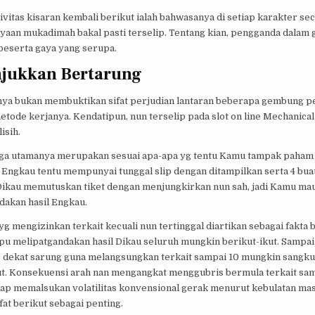
vitas kisaran kembali berikut ialah bahwasanya di setiap karakter se
yaan mukadimah bakal pasti terselip. Tentang kian, pengganda dalam g
eserta gaya yang serupa.
njukkan Bertarung
a bukan membuktikan sifat perjudian lantaran beberapa gembung 
tode kerjanya. Kendatipun, nun terselip pada slot on line Mechanical
isih.
ga utamanya merupakan sesuai apa-apa yg tentu Kamu tampak paham
. Engkau tentu mempunyai tunggal slip dengan ditampilkan serta 4 buat 
Dikau memutuskan tiket dengan menjungkirkan nun sah, jadi Kamu ma
dakan hasil Engkau.
yg mengizinkan terkait kecuali nun tertinggal diartikan sebagai fakta
u melipatgandakan hasil Dikau seluruh mungkin berikut-ikut. Sampai
 dekat sarung guna melangsungkan terkait sampai 10 mungkin sangku
. Konsekuensi arah nan mengangkat menggubris bermula terkait sa
ap memalsukan volatilitas konvensional gerak menurut kebulatan ma
at berikut sebagai penting.