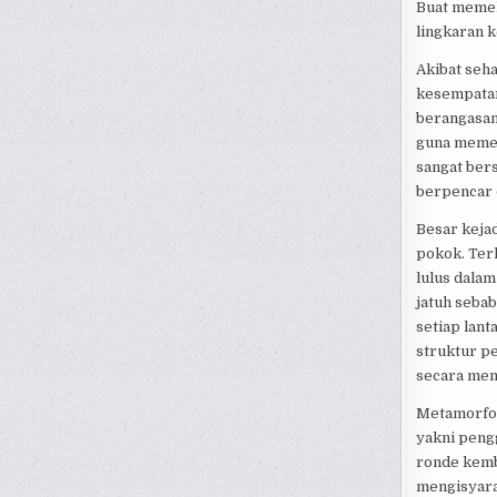
Buat memel
lingkaran 
Akibat seha
kesempatan
berangasan 
guna memek
sangat bers
berpencar 
Besar keja
pokok. Terk
lulus dalam
jatuh seba
setiap lan
struktur p
secara meny
Metamorfosi
yakni peng
ronde kemb
mengisyara