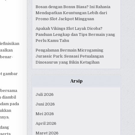
Bosan dengan Bonus Biasa? Ini Rahasia
Mendapatkan Keuntungan Lebih dari
Promo Slot Jackpot Mingguan
Apakah Vikings Slot Layak Dicoba?
Panduan Lengkap dan Tips Bermain yang
Perlu Kamu Tahu
efinisikan
Asalkan
Pengalaman Bermain Microgaming
Jurassic Park: Sensasi Petualangan
 benar-
Dinosaurus yang Bikin Ketagihan
ot gambar
Arsip
ya bersama
Juli 2026
 diambil
endam pada
Juni 2026
jukkan
Mei 2026
nnya.
April 2026
adang
Maret 2026
eserta