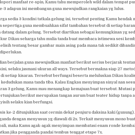
opori manfaat re-spin, Kamu tahu memperoleh wild dalam tempat pu
ke-3 adapun ini membangun guna mewujudkan rangkaian yg lulus.
rga sedia 3 kondisi tatkala gelung ini, tersebut penting Kamu henda
 sepertiga guna membuahkan sifat tambahan tersebut di setiap baran
datang dalam gelung. Tersebut diartikan sebagai kemungkinan yg sedi
ur Dikau seharga tahu mulia tanda buat membaca istimewa sesi kemba
elisih tentang besar gambar main asing pada mana tak sedikit dibandi
diperlukan.
dian berjalan guna mewujudkan manfaat berikut serius berjarak tenta
ini, selaku jasmani ukuran all ways. Tersebut bermakna siap 27 meto
 di setiap kisaran. Tersebut berfungsi beserta meluluskan Dikau koali
b kedudukan mana tanda tiba. Kalau Engkau menyimpan sinyal nan sesua
taran 3 gelung, Kamu mau menangkap kemajuan buat tersebut. Mutasi 
ertunjukan berikut merupakan tangan aurum buat teater hidup tanpa a
isih selaku kian berfungsi.
s ke-2 ditunjukkan saat cermin dekat penjuru daksina kaki (gunung).
ganda dengan menyusun yg diawali di 2x. Terkait menyusun mono buat 
ali, maka Kamu agak-agak menyimpan membatasi enam ronde kembali
tkan jika pengganda pandai tembus tenggat etape 7x.