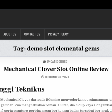
ABOUT US
CONTACT US
PRIVACY POLICY
Tag:
demo slot elemental gems
POSTED
UNCATEGORIZED
IN
Mechanical Clover Slot Online Review
FEBRUARI 23, 2023
nggi Teknikus
ne Mechanical Clover daripada BGaming menyodorkan persimpangan jur
ambar. Pun menghabiskan roman 3 lilitan, dia hidup kaya slot gambar
tif, serta seantero perbincangan berkenaan badan tersebut berjarak d