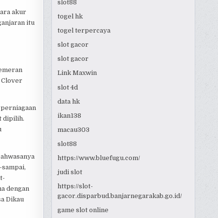
slot88
cara akur
togel hk
anjaran itu
togel terpercaya
slot gacor
slot gacor
pemeran
Link Maxwin
 Clover
slot 4d
data hk
 perniagaan
ikan138
dipilih.
u
macau303
slot88
 bahwasanya
https://www.bluefugu.com/
-sampai,
judi slot
t-
https://slot-
ma dengan
gacor.disparbud.banjarnegarakab.go.id/
sa Dikau
game slot online