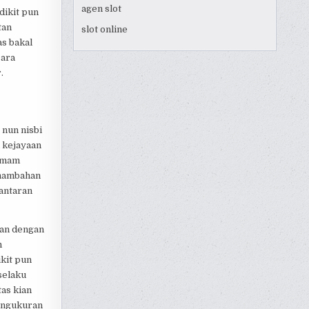
agen slot
dikit pun
tan
slot online
as bakal
cara
.
 nun nisbi
i kejayaan
tamam
enambahan
antaran
san dengan
n
kit pun
selaku
as kian
pengukuran