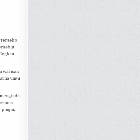
 Terselip
tersebut
 Engkau
a warisan.
warna ungu
u mengindra
mekanis
 pingai,