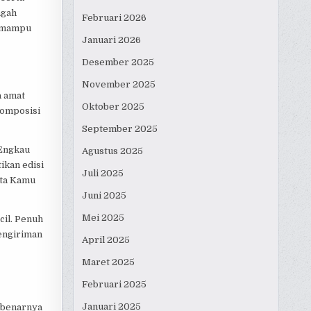
ngah
Februari 2026
, mampu
Januari 2026
Desember 2025
November 2025
a amat
Oktober 2025
komposisi
September 2025
 Engkau
Agustus 2025
ikan edisi
Juli 2025
ata Kamu
Juni 2025
Mei 2025
cil. Penuh
engiriman
April 2025
Maret 2025
Februari 2025
Januari 2025
sebenarnya