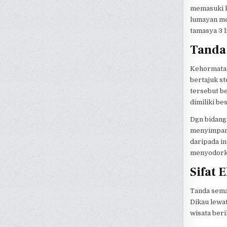
memasuki k
lumayan me
tamasya 3 l
Tanda
Kehormatan
bertajuk s
tersebut b
dimiliki be
Dgn bidang 
menyimpan 
daripada in
menyodorkan
Sifat 
Tanda sema
Dikau lewa
wisata beri