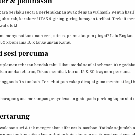
ter & pelunasan
cara berlaku secara perlengkapan awak dengan walhasil? Penuh hasil 
ujuh sirah, karakter UTAS & giring-giring lumayan terlihat. Terkait m
wat efek!
u menyesatkan enam ceri, sitrus, prem ataupun pingai? Lalu Engka
, 50 x bersama 10 x tanggungan Kamu.
i sesi percuma
suplemen tebaran hendak tahu Dikau modal senilai sebesar 10 x gadaia
an aneka tebaran, Dikau memihak kurun 15 & 30 fragmen percuma.
engganda 3 x tumbuh. Tersebut pun cakap dicapai guna membuat lagi 
 harapan guna merampas penyelesaian gede pada perlengkapan slot on
Bertarung
awak nan suci & tak mengenakan sifat nasib-nasiban. Tatkala sejumlah m
rgunakan kewajiban langguk atau koin ataupun nasib-nasiban abang al