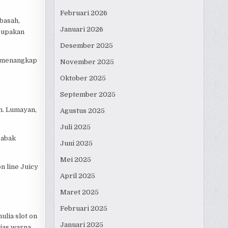
Februari 2026
basah,
Januari 2026
erupakan
Desember 2025
u menangkap
November 2025
Oktober 2025
September 2025
n. Lumayan,
Agustus 2025
Juli 2025
babak
Juni 2025
Mei 2025
 line Juicy
April 2025
Maret 2025
Februari 2025
ulia slot on
Januari 2025
ias warna