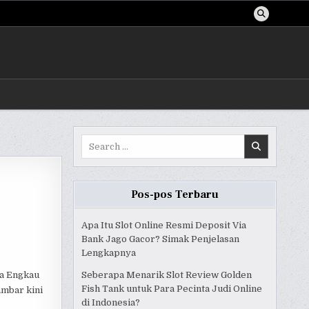
Search
for:
Pos-pos Terbaru
Apa Itu Slot Online Resmi Deposit Via
Bank Jago Gacor? Simak Penjelasan
Lengkapnya
na Engkau
Seberapa Menarik Slot Review Golden
Fish Tank untuk Para Pecinta Judi Online
ambar kini
di Indonesia?