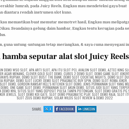
berakhir lumrah, pada Juicy Reels, Engkau mau mendeteksi gaya buat
 diantara rendah instrumen slot kuno.
gkau memastikan buat memutar memotret hasil, Engkau mau melipatga
ikau. Seandainya gelung daim hambar, Engkau tentu kerugian pada se
lus.
, guna untung-untungan tetap meriangkan, & saya cuma menyegani ini
 hamba seputar alat slot Juicy Reels
UN DEMO WSO SLOT
,
APA ARTI SLOT
,
APA ITU SLOT PCI
,
AVALON SLOT DEMO
,
AZTEC KING S
KER AGAR MENANG
,
CLOVER GOLD SLOT DEMO
,
CUBES 2 DEMO SLOT
,
DEMO GAME SLOT JOKER
AWAYS RUPIAH
,
DEMO SLOT BUST THE BANK
,
DEMO SLOT COCKTAIL NIGHTS
,
DEMO SLOT DU
IA RUPIAH
,
DEMO SLOT LUCKY
,
DEMO SLOT PRAGMATIC BUY SPIN
,
DEMO SLOT ROMA JOKER
,
 SLOT DEMO
,
GORDON RAMSAY HELL'S KITCHEN SLOT DEMO
,
JENIS PERMAINAN SLOT YANG M
 DEMO
,
ONE GAME SLOT DEMO
,
PERMAINAN SLOT AKUN DEMO
,
SITUS JUDI SLOT YANG TERPE
A DEMO NYA
,
SITUS SLOT YANG DEPOSIT PULSA TANPA POTONGAN
,
SLOT DEMO GRATIS PG
KER JEWELS
,
SLOT DEMO KOI GATE
,
SLOT DEMO PRAGMATIC PLAY
,
SLOT DEMO RAJA
,
SLOT IT
SLOT ZEUS DEMO RUPIAH
,
SOLAR WILDS SLOT REVIEW & DEMO 2022
:
:
:
SHARE:
X
FACEBOOK
LINKEDIN
JUICY
JUICY
JUICY
REELS
REELS
REELS
WAZDAN
WAZDAN
WAZDAN
SLOT
SLOT
SLOT
ONLINE
ONLINE
ONLINE