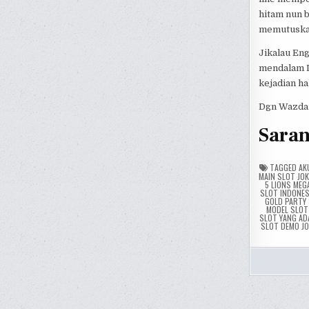
hitam nun 
memutuskan
Jikalau En
mendalam D
kejadian ha
Dgn Wazdan
Saran
TAGGED
AK
MAIN SLOT JO
5 LIONS MEG
SLOT INDONES
GOLD PARTY
MODEL SLOT
SLOT YANG AD
SLOT DEMO JO