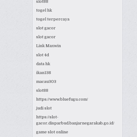
slot88
togel hk
togel terpercaya
slot gacor
slot gacor
Link Maxwin
slot 4d
data hk
ikan138
macau303
slot88
https://www.bluefugu.com/
judi slot
https://slot-
gacor.disparbud.banjarnegarakab.go.id/
game slot online