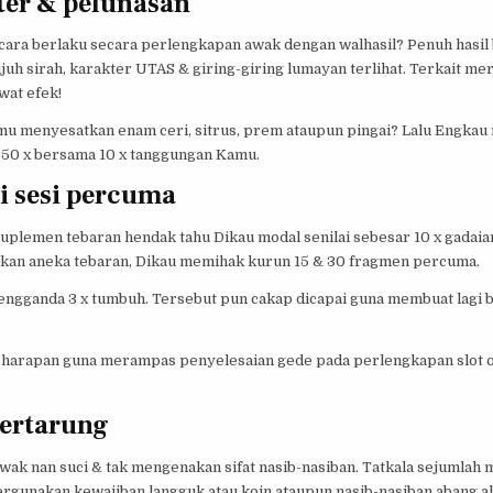
ter & pelunasan
cara berlaku secara perlengkapan awak dengan walhasil? Penuh hasil 
ujuh sirah, karakter UTAS & giring-giring lumayan terlihat. Terkait m
wat efek!
u menyesatkan enam ceri, sitrus, prem ataupun pingai? Lalu Engka
, 50 x bersama 10 x tanggungan Kamu.
i sesi percuma
suplemen tebaran hendak tahu Dikau modal senilai sebesar 10 x gadaia
an aneka tebaran, Dikau memihak kurun 15 & 30 fragmen percuma.
engganda 3 x tumbuh. Tersebut pun cakap dicapai guna membuat lagi 
 harapan guna merampas penyelesaian gede pada perlengkapan slot on
Bertarung
awak nan suci & tak mengenakan sifat nasib-nasiban. Tatkala sejumlah m
rgunakan kewajiban langguk atau koin ataupun nasib-nasiban abang al