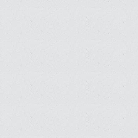
REVIEW
REVIEW
REVIEW