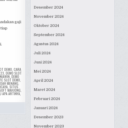
Desember 2024
November 2024
ndakan gaji
Oktober 2024
tiap
September 2024
Agustus 2024
.
Juli 2024
Juni 2024
LOT DEMO
,
CARA
Mei 2024
123
,
DEMO SLOT
NIAWIN
,
DEMO
FC SLOT DEMO
,
April 2024
UDAH MENANG
,
RCAYA
,
SITUS
Maret 2024
 SOFT MAHJONG
,
U APA ARTINYA
,
Februari 2024
Januari 2024
Desember 2023
November 2023