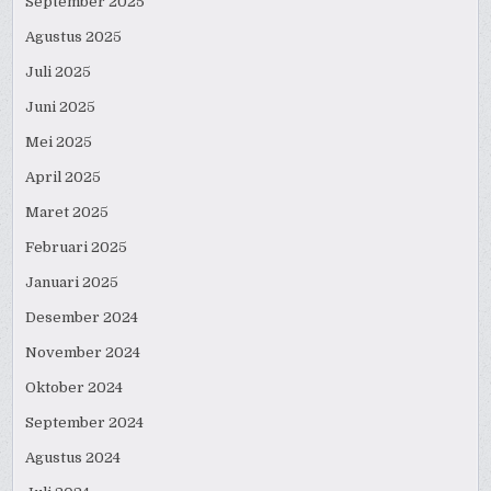
September 2025
Agustus 2025
Juli 2025
Juni 2025
Mei 2025
April 2025
Maret 2025
Februari 2025
Januari 2025
Desember 2024
November 2024
Oktober 2024
September 2024
Agustus 2024