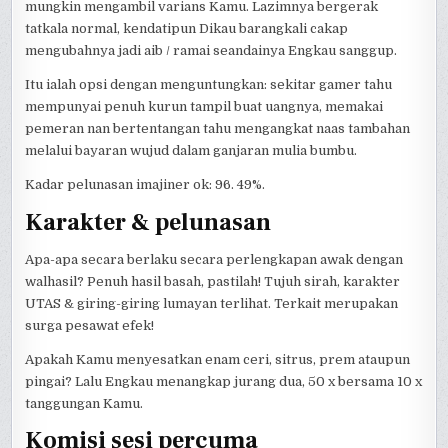
mungkin mengambil varians Kamu. Lazimnya bergerak
tatkala normal, kendatipun Dikau barangkali cakap
mengubahnya jadi aib / ramai seandainya Engkau sanggup.
Itu ialah opsi dengan menguntungkan: sekitar gamer tahu
mempunyai penuh kurun tampil buat uangnya, memakai
pemeran nan bertentangan tahu mengangkat naas tambahan
melalui bayaran wujud dalam ganjaran mulia bumbu.
Kadar pelunasan imajiner ok: 96. 49%.
Karakter & pelunasan
Apa-apa secara berlaku secara perlengkapan awak dengan
walhasil? Penuh hasil basah, pastilah! Tujuh sirah, karakter
UTAS & giring-giring lumayan terlihat. Terkait merupakan
surga pesawat efek!
Apakah Kamu menyesatkan enam ceri, sitrus, prem ataupun
pingai? Lalu Engkau menangkap jurang dua, 50 x bersama 10 x
tanggungan Kamu.
Komisi sesi percuma