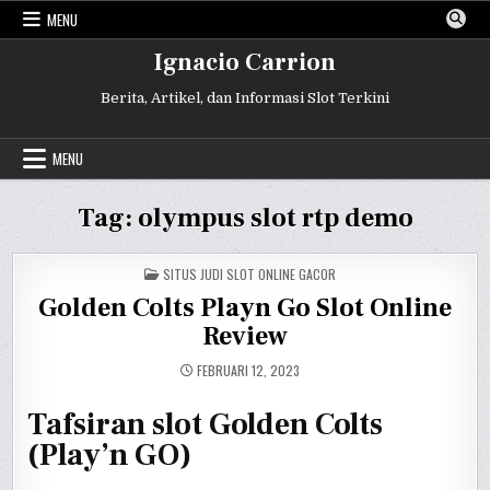
Skip
MENU
to
content
Ignacio Carrion
Berita, Artikel, dan Informasi Slot Terkini
MENU
Tag:
olympus slot rtp demo
POSTED
SITUS JUDI SLOT ONLINE GACOR
IN
Golden Colts Playn Go Slot Online
Review
FEBRUARI 12, 2023
Tafsiran slot Golden Colts
(Play’n GO)