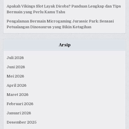
Apakah Vikings Slot Layak Dicoba? Panduan Lengkap dan Tips
Bermain yang Perlu Kamu Tahu
Pengalaman Bermain Microgaming Jurassic Park: Sensasi
Petualangan Dinosaurus yang Bikin Ketagihan
Arsip
Juli 2026
Juni 2026
Mei 2026
April 2026
Maret 2026
Februari 2026
Januari 2026
Desember 2025