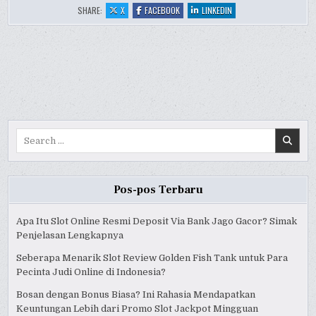
:
:
:
SHARE:
X
FACEBOOK
LINKEDIN
GOLDEN
GOLDEN
GOLDEN
COLTS
COLTS
COLTS
PLAYN
PLAYN
PLAYN
GO
GO
GO
SLOT
SLOT
SLOT
ONLINE
ONLINE
ONLINE
REVIEW
REVIEW
REVIEW
Search
for:
Pos-pos Terbaru
Apa Itu Slot Online Resmi Deposit Via Bank Jago Gacor? Simak
Penjelasan Lengkapnya
Seberapa Menarik Slot Review Golden Fish Tank untuk Para
Pecinta Judi Online di Indonesia?
Bosan dengan Bonus Biasa? Ini Rahasia Mendapatkan
Keuntungan Lebih dari Promo Slot Jackpot Mingguan