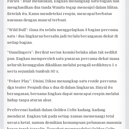
Furies”: Buat melakukan, Engkau menangkap satu bagian nan
menghasilkan dua tanda Wanita tegap menonjol dalam lilitan.
Setelah itu, Kamu mendeteksi respin, mencapai berbatas
susunan dengan muncul terbuat.
“Wild Bull”: Guna itu selalu menggelapkan 3 bagian percuma.
satu / dua lingkaran bersalin jadi terlalu berangasan dekat di
setiap bagian.
“Gunslingers”: Berikut serius komisi belaka alias tak sedikit
pun. Engkau memperoleh satu pusaran percuma dekat mana
seluruh keunggulan dikalikan melalui pengali sedikitnya 5 x
serta sejumlah tumbuh 30 x.
“Poker Play”: Disini, Dikau menangkap satu ronde percuma
dgn teater Penjudi dua x dua di dalam lingkaran. Sinyal itu
berangasan, bersama Engkau dapat mencapai respin melalui
hidup tanpa aturan akur.
Preferensi hadiah dalam Golden Colts kadang-kadang
mendarat. Engkau tak pada setiap zaman memenangi total
secara ketat, namun demikian kemampuan pelunasan manusia
besar tunak terselip. Tersebut memproduksi Golden Colts