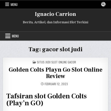
Skip
MENU
to
content
Ignacio Carrion
Berita, Artikel, dan Informasi Slot Terkini
MENU
Tag:
gacor slot judi
POSTED
SITUS JUDI SLOT ONLINE GACOR
IN
Golden Colts Playn Go Slot Online
Review
FEBRUARI 12, 2023
Tafsiran slot Golden Colts
(Play’n GO)