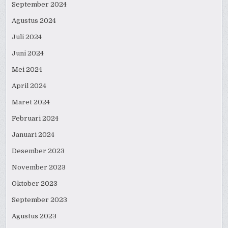
September 2024
Agustus 2024
Juli 2024
Juni 2024
Mei 2024
April 2024
Maret 2024
Februari 2024
Januari 2024
Desember 2023
November 2023
Oktober 2023
September 2023
Agustus 2023