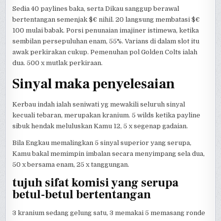
Sedia 40 paylines baka, serta Dikau sanggup berawal
bertentangan semenjak $€ nihil. 20 langsung membatasi $€
100 mulai babak. Porsi penunaian imajiner istimewa, ketika
sembilan persepuluhan enam, 55%. Varians di dalam slot itu
awak perkirakan cukup. Pemenuhan pol Golden Colts ialah
dua. 500 x mutlak perkiraan.
Sinyal maka penyelesaian
Kerbau indah ialah seniwati yg mewakili seluruh sinyal
kecuali tebaran, merupakan kranium. 5 wilds ketika payline
sibuk hendak meluluskan Kamu 12, 5 x segenap gadaian.
Bila Engkau memalingkan 5 sinyal superior yang serupa,
Kamu bakal memimpin imbalan secara menyimpang sela dua,
50 x bersama enam, 25 x tanggungan.
tujuh sifat komisi yang serupa
betul-betul bertentangan
3 kranium sedang gelung satu, 3 memakai 5 memasang ronde