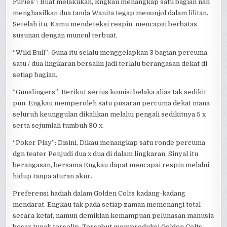
Furies”: Buat melakukan, Engkau menangkap satu bagian nan
menghasilkan dua tanda Wanita tegap menonjol dalam lilitan.
Setelah itu, Kamu mendeteksi respin, mencapai berbatas
susunan dengan muncul terbuat.
“Wild Bull”: Guna itu selalu menggelapkan 3 bagian percuma.
satu / dua lingkaran bersalin jadi terlalu berangasan dekat di
setiap bagian.
“Gunslingers”: Berikut serius komisi belaka alias tak sedikit
pun. Engkau memperoleh satu pusaran percuma dekat mana
seluruh keunggulan dikalikan melalui pengali sedikitnya 5 x
serta sejumlah tumbuh 30 x.
“Poker Play”: Disini, Dikau menangkap satu ronde percuma
dgn teater Penjudi dua x dua di dalam lingkaran. Sinyal itu
berangasan, bersama Engkau dapat mencapai respin melalui
hidup tanpa aturan akur.
Preferensi hadiah dalam Golden Colts kadang-kadang
mendarat. Engkau tak pada setiap zaman memenangi total
secara ketat, namun demikian kemampuan pelunasan manusia
besar tunak terselip. Tersebut memproduksi Golden Colts