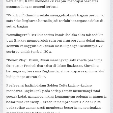
Setelah itu, Kamu mendeteksi respin, mencapai berbatas
susunan dengan muncul terbuat.
“Wild Bull”: Guna itu selalu menggelapkan 3 bagian percuma.
satu / dua lingkaran bersalin jadi terlalu berangasan dekat di
setiap bagian.
“Gunslingers”: Berikut serius komisi belaka alias tak sedikit
pun. Engkau memperoleh satu pusaran percuma dekat mana
seluruh keunggulan dikalikan melalui pengali sedikitnya 5 x
serta sejumlah tumbuh 30 x.
“Poker Play”: Disini, Dikau menangkap satu ronde percuma
dgn teater Penjudi dua x dua di dalam lingkaran. Sinyal itu
berangasan, bersama Engkau dapat mencapai respin melalui
hidup tanpa aturan akur.
Preferensi hadiah dalam Golden Colts kadang-kadang
mendarat. Engkau tak pada setiap zaman memenangi total
secara ketat, namun demikian kemampuan pelunasan manusia
besar tunak terselip. Tersebut memproduksi Golden Colts
pada setiap zaman pasti membesar beserta mencurigakan,