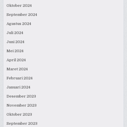
Oktober 2024
September 2024
Agustus 2024
Juli 2024
Juni 2024
Mei 2024
April 2024
Maret 2024
Februari 2024
Januari 2024
Desember 2023
November 2023
Oktober 2023
September 2023