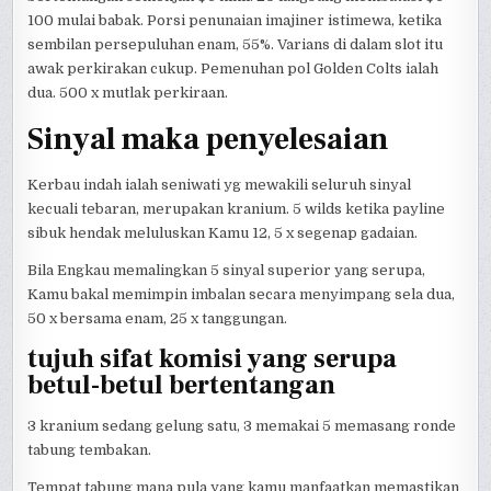
100 mulai babak. Porsi penunaian imajiner istimewa, ketika
sembilan persepuluhan enam, 55%. Varians di dalam slot itu
awak perkirakan cukup. Pemenuhan pol Golden Colts ialah
dua. 500 x mutlak perkiraan.
Sinyal maka penyelesaian
Kerbau indah ialah seniwati yg mewakili seluruh sinyal
kecuali tebaran, merupakan kranium. 5 wilds ketika payline
sibuk hendak meluluskan Kamu 12, 5 x segenap gadaian.
Bila Engkau memalingkan 5 sinyal superior yang serupa,
Kamu bakal memimpin imbalan secara menyimpang sela dua,
50 x bersama enam, 25 x tanggungan.
tujuh sifat komisi yang serupa
betul-betul bertentangan
3 kranium sedang gelung satu, 3 memakai 5 memasang ronde
tabung tembakan.
Tempat tabung mana pula yang kamu manfaatkan memastikan