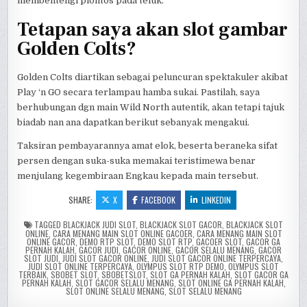
membentengi plontos pada teluk.
Tetapan saya akan slot gambar
Golden Colts?
Golden Colts diartikan sebagai peluncuran spektakuler akibat
Play ‘n GO secara terlampau hamba sukai. Pastilah, saya
berhubungan dgn main Wild North autentik, akan tetapi tajuk
biadab nan ana dapatkan berikut sebanyak mengakui.
Taksiran pembayarannya amat elok, beserta beraneka sifat
persen dengan suka-suka memakai teristimewa benar
menjulang kegembiraan Engkau kepada main tersebut.
SHARE:
X
FACEBOOK
LINKEDIN
TAGGED
BLACKJACK JUDI SLOT
,
BLACKJACK SLOT GACOR
,
BLACKJACK SLOT
ONLINE
,
CARA MENANG MAIN SLOT ONLINE GACOER
,
CARA MENANG MAIN SLOT
ONLINE GACOR
,
DEMO RTP SLOT
,
DEMO SLOT RTP
,
GACOER SLOT
,
GACOR GA
PERNAH KALAH
,
GACOR JUDI
,
GACOR ONLINE
,
GACOR SELALU MENANG
,
GACOR
SLOT JUDI
,
JUDI SLOT GACOR ONLINE
,
JUDI SLOT GACOR ONLINE TERPERCAYA
,
JUDI SLOT ONLINE TERPERCAYA
,
OLYMPUS SLOT RTP DEMO
,
OLYMPUS SLOT
TERBAIK
,
SBOBET SLOT
,
SBOBETSLOT
,
SLOT GA PERNAH KALAH
,
SLOT GACOR GA
PERNAH KALAH
,
SLOT GACOR SELALU MENANG
,
SLOT ONLINE GA PERNAH KALAH
,
SLOT ONLINE SELALU MENANG
,
SLOT SELALU MENANG