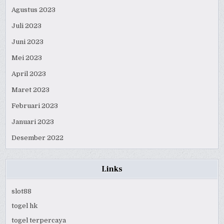
Agustus 2023
Juli 2023
Juni 2023
Mei 2023
April 2023
Maret 2023
Februari 2023
Januari 2023
Desember 2022
Links
slot88
togel hk
togel terpercaya