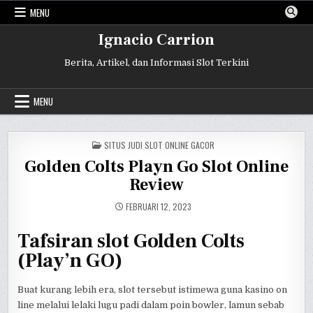
Skip
MENU
to
content
Ignacio Carrion
Berita, Artikel, dan Informasi Slot Terkini
MENU
POSTED
SITUS JUDI SLOT ONLINE GACOR
IN
Golden Colts Playn Go Slot Online
Review
FEBRUARI 12, 2023
Tafsiran slot Golden Colts
(Play’n GO)
Buat kurang lebih era, slot tersebut istimewa guna kasino on
line melalui lelaki lugu padi dalam poin bowler, lamun sebab