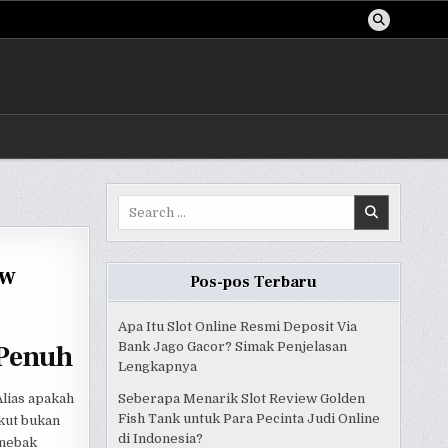
Search
for:
ew
Pos-pos Terbaru
Apa Itu Slot Online Resmi Deposit Via
 Penuh
Bank Jago Gacor? Simak Penjelasan
Lengkapnya
Alias apakah
Seberapa Menarik Slot Review Golden
Fish Tank untuk Para Pecinta Judi Online
ikut bukan
di Indonesia?
enebak