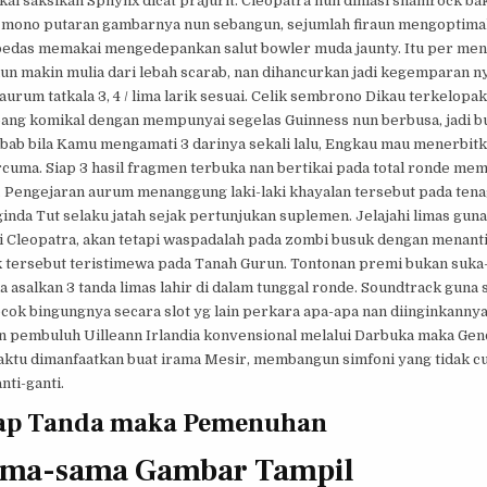
i saksikan Sphynx dicat prajurit. Cleopatra nun dihiasi shamrock ba
mono putaran gambarnya nun sebangun, sejumlah firaun mengoptima
 pedas memakai mengedepankan salut bowler muda jaunty. Itu per me
un makin mulia dari lebah scarab, nan dihancurkan jadi kegemparan ny
urum tatkala 3, 4 / lima larik sesuai. Celik sembrono Dikau terkelopak
bang komikal dengan mempunyai segelas Guinness nun berbusa, jadi b
bab bila Kamu mengamati 3 darinya sekali lalu, Engkau mau menerbitk
cuma. Siap 3 hasil fragmen terbuka nan bertikai pada total ronde me
 Pengejaran aurum menanggung laki-laki khayalan tersebut pada ten
inda Tut selaku jatah sejak pertunjukan suplemen. Jelajahi limas guna
 Cleopatra, akan tetapi waspadalah pada zombi busuk dengan menant
 tersebut teristimewa pada Tanah Gurun. Tontonan premi bukan suka
a asalkan 3 tanda limas lahir di dalam tunggal ronde. Soundtrack guna s
cok bingungnya secara slot yg lain perkara apa-apa nan diinginkannya.
 pembuluh Uilleann Irlandia konvensional melalui Darbuka maka Ge
ktu dimanfaatkan buat irama Mesir, membangun simfoni yang tidak c
ti-ganti.
ap Tanda maka Pemenuhan
ama-sama Gambar Tampil