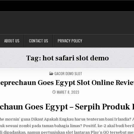
ABOUT US
CONTACT US
PRIVACY POLICY
Tag:
hot safari slot demo
POSTED
GACOR DEMO SLOT
IN
eprechaun Goes Egypt Slot Online Revi
MARET 8, 2023
chaun Goes Egypt – Serpih Produk
the mornin’ guna Dikau! Apakah Engkau harus tenteram bani Irlandia? 
uk sesuai zombi pada taman bahagia limas? Positif, ke-2 akal budi ber
li dipadankan, namun pertunjukan slot lantaran Play’n GO tersebut m