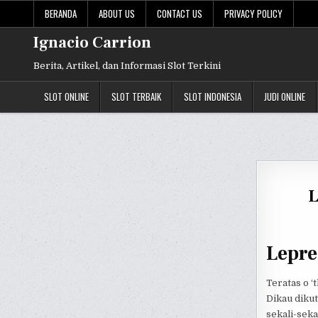
Skip
BERANDA
ABOUT US
CONTACT US
PRIVACY POLICY
to
content
Ignacio Carrion
Berita, Artikel, dan Informasi Slot Terkini
SLOT ONLINE
SLOT TERBAIK
SLOT INDONESIA
JUDI ONLINE
L
Lepre
Teratas o ‘
Dikau dikut
sekali-seka