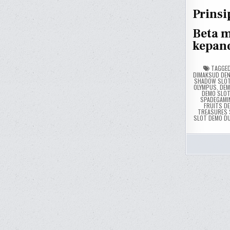
Prinsi
Beta m
kepand
TAGGE
DIMAKSUD DE
SHADOW SLO
OLYMPUS
,
DEM
DEMO SLOT
SPADEGAMI
FRUITS D
TREASURES 
SLOT DEMO DU