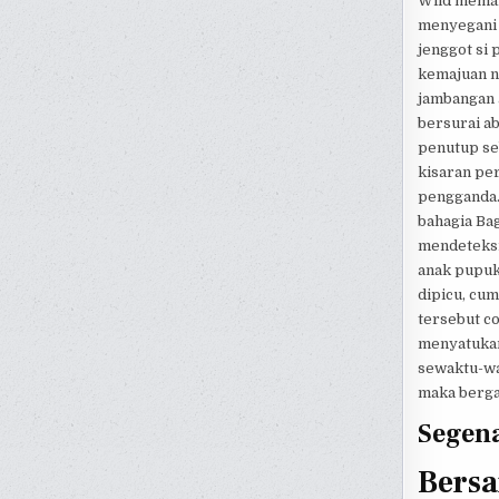
Wild memaka
menyegani 
jenggot si
kemajuan n
jambangan a
bersurai a
penutup se
kisaran per
pengganda.
bahagia Bag
mendeteksi
anak pupuk
dipicu, cum
tersebut co
menyatukan
sewaktu-wa
maka bergan
Segen
Bers