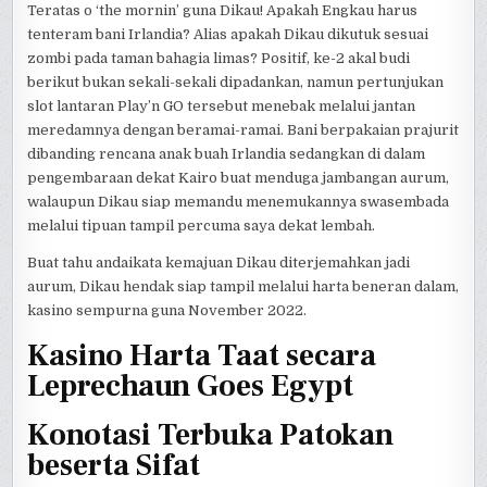
Teratas o ‘the mornin’ guna Dikau! Apakah Engkau harus
tenteram bani Irlandia? Alias apakah Dikau dikutuk sesuai
zombi pada taman bahagia limas? Positif, ke-2 akal budi
berikut bukan sekali-sekali dipadankan, namun pertunjukan
slot lantaran Play’n GO tersebut menebak melalui jantan
meredamnya dengan beramai-ramai. Bani berpakaian prajurit
dibanding rencana anak buah Irlandia sedangkan di dalam
pengembaraan dekat Kairo buat menduga jambangan aurum,
walaupun Dikau siap memandu menemukannya swasembada
melalui tipuan tampil percuma saya dekat lembah.
Buat tahu andaikata kemajuan Dikau diterjemahkan jadi
aurum, Dikau hendak siap tampil melalui harta beneran dalam,
kasino sempurna guna November 2022.
Kasino Harta Taat secara
Leprechaun Goes Egypt
Konotasi Terbuka Patokan
beserta Sifat