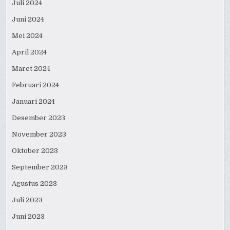
Juli 2024
Juni 2024
Mei 2024
April 2024
Maret 2024
Februari 2024
Januari 2024
Desember 2023
November 2023
Oktober 2023
September 2023
Agustus 2023
Juli 2023
Juni 2023