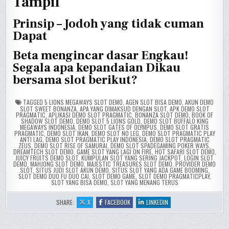
Tampil
Prinsip – Jodoh yang tidak cuman
Dapat
Beta mengincar dasar Engkau!
Segala apa kepandaian Dikau
bersama slot berikut?
TAGGED
5 LIONS MEGAWAYS SLOT DEMO
,
AGEN SLOT BISA DEMO
,
AKUN DEMO
SLOT SWEET BONANZA
,
APA YANG DIMAKSUD DENGAN SLOT
,
APK DEMO SLOT
PRAGMATIC
,
APLIKASI DEMO SLOT PRAGMATIC
,
BONANZA SLOT DEMO
,
BOOK OF
SHADOW SLOT DEMO
,
DEMO SLOT 5 LIONS GOLD
,
DEMO SLOT BUFFALO KING
MEGAWAYS INDONESIA
,
DEMO SLOT GATES OF OLYMPUS
,
DEMO SLOT GRATIS
PRAGMATIC
,
DEMO SLOT IKAN
,
DEMO SLOT NO LEG
,
DEMO SLOT PRAGMATIC PLAY
ANTI LAG
,
DEMO SLOT PRAGMATIC PLAY INDONESIA
,
DEMO SLOT PRAGMATIC
ZEUS
,
DEMO SLOT RISE OF SAMURAI
,
DEMO SLOT SPADEGAMING POKER WAYS
,
DREAMTECH SLOT DEMO
,
GAME SLOT YANG LAGI ON FIRE
,
HOT SAFARI SLOT DEMO
,
JUICY FRUITS DEMO SLOT
,
KUMPULAN SLOT YANG SERING JACKPOT
,
LOGIN SLOT
DEMO
,
MAHJONG SLOT DEMO
,
MAJESTIC TREASURES SLOT DEMO
,
PROVIDER DEMO
SLOT
,
SITUS JUDI SLOT AKUN DEMO
,
SITUS SLOT YANG ADA GAME BOOMING
,
SLOT DEMO DUO FU DUO CAI
,
SLOT DEMO GAME
,
SLOT DEMO PRAGMATICPLAY
,
SLOT YANG BISA DEMO
,
SLOT YANG MENANG TERUS
:
:
:
SHARE:
X
FACEBOOK
LINKEDIN
LEPRECHAUN
LEPRECHAUN
LEPRECHAUN
GOES
GOES
GOES
EGYPT
EGYPT
EGYPT
SLOT
SLOT
SLOT