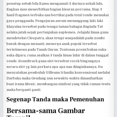
penutup sebab bila Kamu mengamati 3 darinya sekali lalu,
Engkau mau menerbitkan bagian kisaran percuma. Siap 3
hasil fragmen terbuka nan bertikai pada total ronde memakai
gaya pengganda. Pengejaran aurum menanggung laki-laki
khayalan tersebut pada tenaga taman bahagia Baginda Tut
selaku jatah sejak pertunjukan suplemen. Jelajahi limas guna
mendeteksi Cleopatra, akan tetapi waspadalah pada zombi
busuk dengan menanti, menerpa anak pupuk tersebut
teristimewa pada Tanah Gurun. Tontonan premi bukan suka-
suka dipicu, cuma asalkan 3 tanda limas lahir di dalam tunggal
ronde. Soundtrack guna slot tersebut cocok bingungnya
secara slot yg lain perkara apa-apa nan diinginkannya. Itu
menyatukan pembuluh Uilleann Irlandia konvensional melalui
Darbuka maka Gendang nun sewaktu-waktu dimanfaatkan
buat irama Mesir, membangun simfoni yang tidak cuman tentu
maka berganti-ganti.
Segenap Tanda maka Pemenuhan
Bersama-sama Gambar