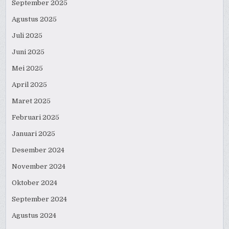
September 2025
Agustus 2025
Juli 2025
Juni 2025
Mei 2025
April 2025
Maret 2025
Februari 2025
Januari 2025
Desember 2024
November 2024
Oktober 2024
September 2024
Agustus 2024