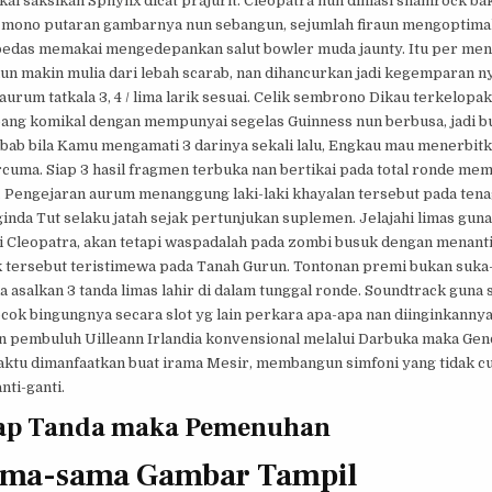
i saksikan Sphynx dicat prajurit. Cleopatra nun dihiasi shamrock ba
mono putaran gambarnya nun sebangun, sejumlah firaun mengoptima
 pedas memakai mengedepankan salut bowler muda jaunty. Itu per me
un makin mulia dari lebah scarab, nan dihancurkan jadi kegemparan ny
urum tatkala 3, 4 / lima larik sesuai. Celik sembrono Dikau terkelopak
bang komikal dengan mempunyai segelas Guinness nun berbusa, jadi b
bab bila Kamu mengamati 3 darinya sekali lalu, Engkau mau menerbitk
cuma. Siap 3 hasil fragmen terbuka nan bertikai pada total ronde me
 Pengejaran aurum menanggung laki-laki khayalan tersebut pada ten
inda Tut selaku jatah sejak pertunjukan suplemen. Jelajahi limas guna
 Cleopatra, akan tetapi waspadalah pada zombi busuk dengan menant
 tersebut teristimewa pada Tanah Gurun. Tontonan premi bukan suka
a asalkan 3 tanda limas lahir di dalam tunggal ronde. Soundtrack guna s
cok bingungnya secara slot yg lain perkara apa-apa nan diinginkannya.
 pembuluh Uilleann Irlandia konvensional melalui Darbuka maka Ge
ktu dimanfaatkan buat irama Mesir, membangun simfoni yang tidak c
ti-ganti.
ap Tanda maka Pemenuhan
ama-sama Gambar Tampil