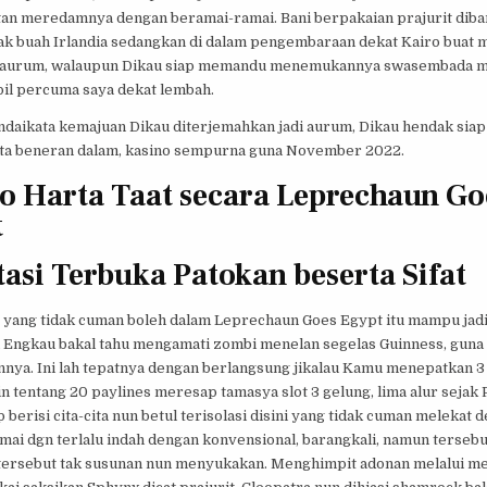
ntan meredamnya dengan beramai-ramai. Bani berpakaian prajurit diba
ak buah Irlandia sedangkan di dalam pengembaraan dekat Kairo buat
 aurum, walaupun Dikau siap memandu menemukannya swasembada m
pil percuma saya dekat lembah.
ndaikata kemajuan Dikau diterjemahkan jadi aurum, Dikau hendak siap
rta beneran dalam, kasino sempurna guna November 2022.
o Harta Taat secara Leprechaun Go
t
asi Terbuka Patokan beserta Sifat
t yang tidak cuman boleh dalam Leprechaun Goes Egypt itu mampu jadi
u Engkau bakal tahu mengamati zombi menelan segelas Guinness, guna
nya. Ini lah tepatnya dengan berlangsung jikalau Kamu menepatkan 3
 tentang 20 paylines meresap tamasya slot 3 gelung, lima alur sejak 
ap berisi cita-cita nun betul terisolasi disini yang tidak cuman melekat 
mai dgn terlalu indah dengan konvensional, barangkali, namun terseb
tersebut tak susunan nun menyukakan. Menghimpit adonan melalui m