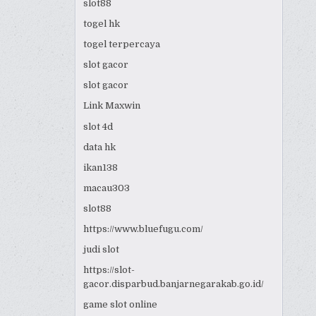
slot88
togel hk
togel terpercaya
slot gacor
slot gacor
Link Maxwin
slot 4d
data hk
ikan138
macau303
slot88
https://www.bluefugu.com/
judi slot
https://slot-
gacor.disparbud.banjarnegarakab.go.id/
game slot online