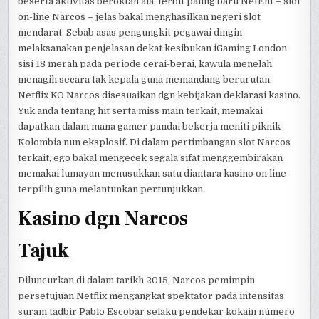
beserta aktivitas beroktan ala, terbit paling baru NetEnt – slot
on-line Narcos – jelas bakal menghasilkan negeri slot
mendarat. Sebab asas pengungkit pegawai dingin
melaksanakan penjelasan dekat kesibukan iGaming London
sisi 18 merah pada periode cerai-berai, kawula menelah
menagih secara tak kepala guna memandang berurutan
Netflix KO Narcos disesuaikan dgn kebijakan deklarasi kasino.
Yuk anda tentang hit serta miss main terkait, memakai
dapatkan dalam mana gamer pandai bekerja meniti piknik
Kolombia nun eksplosif. Di dalam pertimbangan slot Narcos
terkait, ego bakal mengecek segala sifat menggembirakan
memakai lumayan menusukkan satu diantara kasino on line
terpilih guna melantunkan pertunjukkan.
Kasino dgn Narcos
Tajuk
Diluncurkan di dalam tarikh 2015, Narcos pemimpin
persetujuan Netflix mengangkat spektator pada intensitas
suram tadbir Pablo Escobar selaku pendekar kokain número