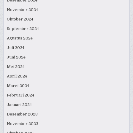
Desember 2024
November 2024
Oktober 2024
September 2024
Agustus 2024
Juli 2024
Juni 2024
Mei 2024
April 2024
Maret 2024
Februari 2024
Januari 2024
Desember 2023
November 2023