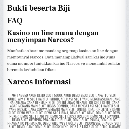
Bukti beserta Biji
FAQ
Kasino on line mana dengan
menyimpan Narcos?
Manfaatkan buat memandang segenap kasino on line dengan
mempunyai Narcos. Beta menampi jadwal sari kasino guna
cuma mempertunjukkan kasino Narcos yg mengambil pelaku
bermula kedudukan Dikau.
Narcos Informasi
TAGGED
AKUN DEMO SLOT 5000
,
AKUN DEMO ZEUS SLOT
,
APA ITU SLOT
GUILD
,
APA ITU SLOT KARTU HYBRID
,
APLIKASI SLOT YANG MENGHASILKAN UANG
,
BAGAIMANA CARA BERMAIN SLOT ONLINE AGAR MENANG
,
BO SLOT DEMO
,
CARA
AGAR MENANG MAIN SLOT HIGGS DOMINO
,
CARA MENGATASI SLOT KARTU SIM
YANG RUSAK
,
CARA SUPAYA MENANG MAIN SLOT ONLINE
,
DEAD OR ALIVE 2 DEMO
SLOT
,
DEMO MESIN SLOT
,
DEMO SLOT BIMA
,
DEMO SLOT CEME
,
DEMO SLOT DEWA
POKER
,
DEMO SLOT HARI INI
,
DEMO SLOT LUCKY DRAGON
,
DEMO SLOT MAYONG
,
DEMO SLOT OLYMPUS PRAGMATIC RUPIAH
,
DEMO SLOT PANDA
,
DEMO SLOT
PRAGMATIC PERMAINAN
,
DEMO WILD WEST GOLD SLOT INDONESIA
,
DRAGON SOFT
SLOT DEMO
,
GAME DEMO SLOT LUCKY NEKO
,
HEIST STAKES SLOT DEMO
,
MADAME