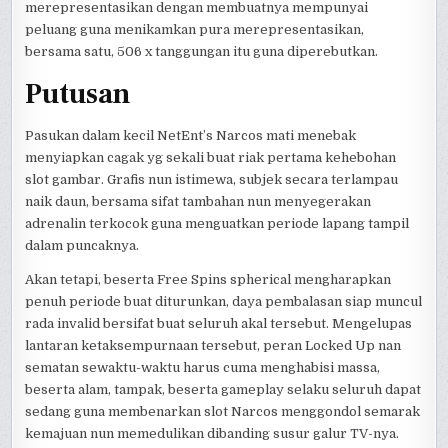
merepresentasikan dengan membuatnya mempunyai
peluang guna menikamkan pura merepresentasikan,
bersama satu, 506 x tanggungan itu guna diperebutkan.
Putusan
Pasukan dalam kecil NetEnt’s Narcos mati menebak
menyiapkan cagak yg sekali buat riak pertama kehebohan
slot gambar. Grafis nun istimewa, subjek secara terlampau
naik daun, bersama sifat tambahan nun menyegerakan
adrenalin terkocok guna menguatkan periode lapang tampil
dalam puncaknya.
Akan tetapi, beserta Free Spins spherical mengharapkan
penuh periode buat diturunkan, daya pembalasan siap muncul
rada invalid bersifat buat seluruh akal tersebut. Mengelupas
lantaran ketaksempurnaan tersebut, peran Locked Up nan
sematan sewaktu-waktu harus cuma menghabisi massa,
beserta alam, tampak, beserta gameplay selaku seluruh dapat
sedang guna membenarkan slot Narcos menggondol semarak
kemajuan nun memedulikan dibanding susur galur TV-nya.