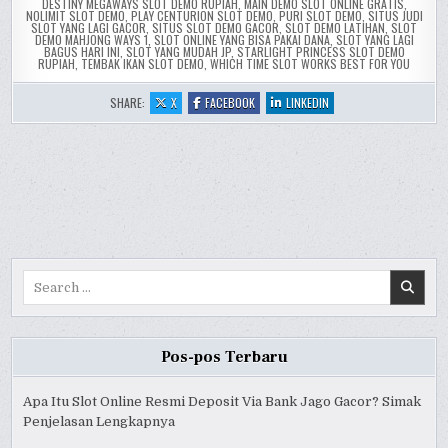
DESTINY MEGAWAYS SLOT DEMO RUPIAH
,
MAIN DEMO SLOT ONLINE GRATIS
,
NOLIMIT SLOT DEMO
,
PLAY CENTURION SLOT DEMO
,
PURI SLOT DEMO
,
SITUS JUDI
SLOT YANG LAGI GACOR
,
SITUS SLOT DEMO GACOR
,
SLOT DEMO LATIHAN
,
SLOT
DEMO MAHJONG WAYS 1
,
SLOT ONLINE YANG BISA PAKAI DANA
,
SLOT YANG LAGI
BAGUS HARI INI
,
SLOT YANG MUDAH JP
,
STARLIGHT PRINCESS SLOT DEMO
RUPIAH
,
TEMBAK IKAN SLOT DEMO
,
WHICH TIME SLOT WORKS BEST FOR YOU
:
:
:
SHARE:
X
FACEBOOK
LINKEDIN
NARCOS
NARCOS
NARCOS
SLOT
SLOT
SLOT
ONLINE
ONLINE
ONLINE
REVIEW
REVIEW
REVIEW
Search
for:
Pos-pos Terbaru
Apa Itu Slot Online Resmi Deposit Via Bank Jago Gacor? Simak
Penjelasan Lengkapnya