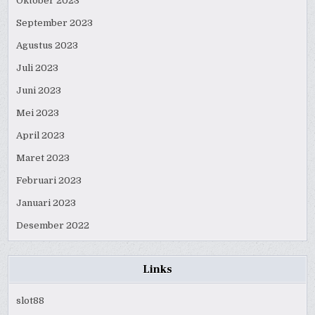
Oktober 2023
September 2023
Agustus 2023
Juli 2023
Juni 2023
Mei 2023
April 2023
Maret 2023
Februari 2023
Januari 2023
Desember 2022
Links
slot88