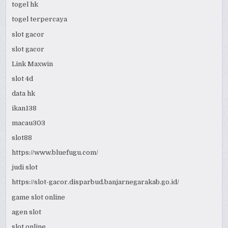
togel hk
togel terpercaya
slot gacor
slot gacor
Link Maxwin
slot 4d
data hk
ikan138
macau303
slot88
https://www.bluefugu.com/
judi slot
https://slot-gacor.disparbud.banjarnegarakab.go.id/
game slot online
agen slot
slot online