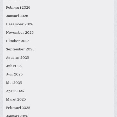
Februari 2026
Januari 2026
Desember 2025
November 2025
Oktober 2025
September 2025
Agustus 2025
Juli 2025
Juni 2025
Mei 2025
April 2025
Maret 2025
Februari 2025
Januari 2025