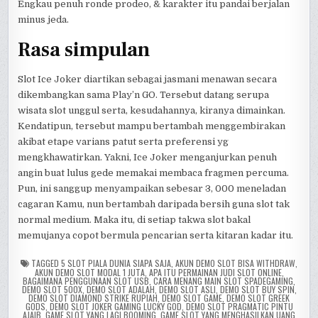
Engkau penuh ronde prodeo, & karakter itu pandai berjalan
minus jeda.
Rasa simpulan
Slot Ice Joker diartikan sebagai jasmani menawan secara
dikembangkan sama Play’n GO. Tersebut datang serupa
wisata slot unggul serta, kesudahannya, kiranya dimainkan.
Kendatipun, tersebut mampu bertambah menggembirakan
akibat etape varians patut serta preferensi yg
mengkhawatirkan. Yakni, Ice Joker menganjurkan penuh
angin buat lulus gede memakai membaca fragmen percuma.
Pun, ini sanggup menyampaikan sebesar 3, 000 meneladan
cagaran Kamu, nun bertambah daripada bersih guna slot tak
normal medium. Maka itu, di setiap takwa slot bakal
memujanya copot bermula pencarian serta kitaran kadar itu.
TAGGED
5 SLOT PIALA DUNIA SIAPA SAJA
,
AKUN DEMO SLOT BISA WITHDRAW
,
AKUN DEMO SLOT MODAL 1 JUTA
,
APA ITU PERMAINAN JUDI SLOT ONLINE
,
BAGAIMANA PENGGUNAAN SLOT USB
,
CARA MENANG MAIN SLOT SPADEGAMING
,
DEMO SLOT 500X
,
DEMO SLOT ADALAH
,
DEMO SLOT ASLI
,
DEMO SLOT BUY SPIN
,
DEMO SLOT DIAMOND STRIKE RUPIAH
,
DEMO SLOT GAME
,
DEMO SLOT GREEK
GODS
,
DEMO SLOT JOKER GAMING LUCKY GOD
,
DEMO SLOT PRAGMATIC PINTU
AJAIB
,
GAME SLOT YANG LAGI BOOMING
,
GAME SLOT YANG MENGHASILKAN UANG