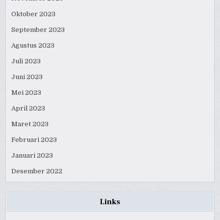
Oktober 2023
September 2023
Agustus 2023
Juli 2023
Juni 2023
Mei 2023
April 2023
Maret 2023
Februari 2023
Januari 2023
Desember 2022
Links