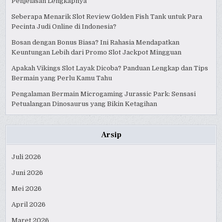
Penjelasan Lengkapnya
Seberapa Menarik Slot Review Golden Fish Tank untuk Para
Pecinta Judi Online di Indonesia?
Bosan dengan Bonus Biasa? Ini Rahasia Mendapatkan
Keuntungan Lebih dari Promo Slot Jackpot Mingguan
Apakah Vikings Slot Layak Dicoba? Panduan Lengkap dan Tips
Bermain yang Perlu Kamu Tahu
Pengalaman Bermain Microgaming Jurassic Park: Sensasi
Petualangan Dinosaurus yang Bikin Ketagihan
Arsip
Juli 2026
Juni 2026
Mei 2026
April 2026
Maret 2026