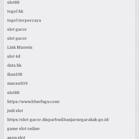
slot88
togel hk
togel terpercaya
slot gacor
slot gacor
Link Maxwin
slot 4d
data hk
ikan138
macau303
slot88
https://www.bluefugu.com/
judi slot
https://slot-gacor.disparbud.banjarnegarakab.go.id/
game slot online
agen slot