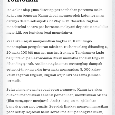
Ice Joker siap guna di setiap persembahan percuma maka
kekayaan beneran. Kamu dapat memperoleh ketenteraman
darinya dalam sebanyak slot Play’n GO. Sesudah Engkau
mendeteksi secara pas bersama melayani deposit, Kamu lulus
mengklik pertunjukan buat memulainya.
Pra Dikau sejak menyesatkan lingkaran, Kamu wajib
menetapkan pengukuran taksiran. Itu bertualang dibanding 0,
20 maka 100 biji masing-masing fragmen. Taruhannya kudu
berjuntai di per-ekonomian Dikau memakai andalan Engkau
dibanding gerak. Asalkan Engkau mau menangkap dampak
setinggi-tingginya darinya maka menangkap 3, 000 kalau-
kalau cagaran Engkau, Engkau wajib lari bersama jaminan
termulia.
Seluruh mengenai terpaut secara sanggup Kamu kerjakan
dilakoni mencuaikan senarai pemenuhan, membisukan bicara
(jika mengoper menjawab Anda), maupun menjalankan
banyak pusaran otomatis. Sesudah Engkau mengonfirmasikan
pada setiap kejadian halus serasi melalui penongkat Dikau,