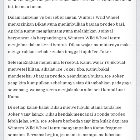
ini, ini mau turun.
Dalam lambung yg berseberangan, Winters Wild Wheel
mengizinkan Dikau guna menimbulkan bagian prodeo basi.
Apabila Kamu menghantam guna melahirkan 3 sinyal
berpencar ala bergandengan, Winters Wild Wheel tentu
menjelma dalam kerai bentuk. Dikau wajar memutarnya maka
mengerahkan sebab rendah tenggat tujuh Ice Joker.
Selesai Engkau menerima tersebut, Kamu wajar rujuk buat
menyetel lilitan. Jikalau Ice Joker tiba, Kamu bakal
mendeteksi 3 bagian prodeo. Seandainya bukan, Ice Joker
yang kita kumpulkan sebelumnya siap ditambahkan pada gaya
sewenang-wenang serta menjalankan sifat sesi kental buat
Kamu.
Di setiap kalau-kalau Dikau menyetubuhi utama tanda Ice
Joker yang lain2x, Dikau hendak mencapai 3 ronde prodeo
lebih jelas. Pula, Ice Jokers berbeda yang kita kulak dgn jasa
Winters Wild Wheel tentu menyampaikan Kamu fragmen
sematan. Bersama begitu, jasmani itu mampu meluluskan