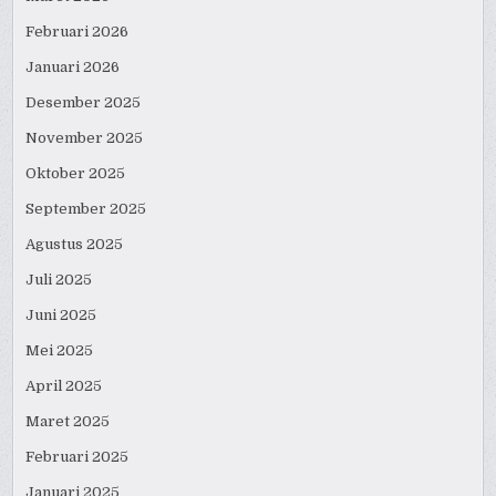
Februari 2026
Januari 2026
Desember 2025
November 2025
Oktober 2025
September 2025
Agustus 2025
Juli 2025
Juni 2025
Mei 2025
April 2025
Maret 2025
Februari 2025
Januari 2025