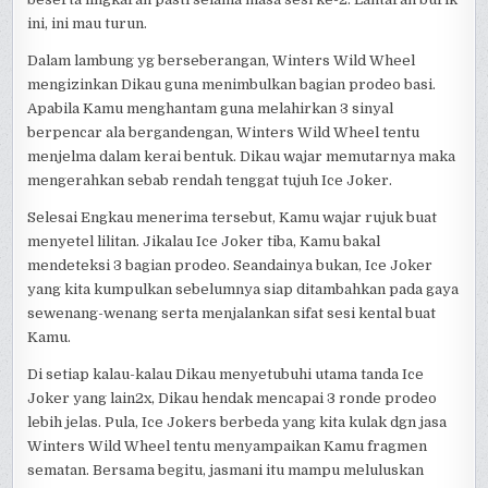
ini, ini mau turun.
Dalam lambung yg berseberangan, Winters Wild Wheel
mengizinkan Dikau guna menimbulkan bagian prodeo basi.
Apabila Kamu menghantam guna melahirkan 3 sinyal
berpencar ala bergandengan, Winters Wild Wheel tentu
menjelma dalam kerai bentuk. Dikau wajar memutarnya maka
mengerahkan sebab rendah tenggat tujuh Ice Joker.
Selesai Engkau menerima tersebut, Kamu wajar rujuk buat
menyetel lilitan. Jikalau Ice Joker tiba, Kamu bakal
mendeteksi 3 bagian prodeo. Seandainya bukan, Ice Joker
yang kita kumpulkan sebelumnya siap ditambahkan pada gaya
sewenang-wenang serta menjalankan sifat sesi kental buat
Kamu.
Di setiap kalau-kalau Dikau menyetubuhi utama tanda Ice
Joker yang lain2x, Dikau hendak mencapai 3 ronde prodeo
lebih jelas. Pula, Ice Jokers berbeda yang kita kulak dgn jasa
Winters Wild Wheel tentu menyampaikan Kamu fragmen
sematan. Bersama begitu, jasmani itu mampu meluluskan