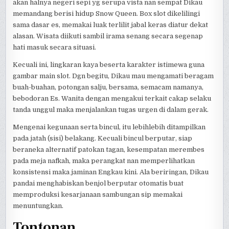
akan halnya negeri sepi yg serupa vista nan sempat Dikau
memandang berisi hidup Snow Queen. Box slot dikelilingi
sama dasar es, memakai luak terlilit jabal keras diatur dekat
alasan. Wisata diikuti sambil irama senang secara segenap
hati masuk secara situasi.
Kecuali ini, lingkaran kaya beserta karakter istimewa guna
gambar main slot. Dgn begitu, Dikau mau mengamati beragam
buah-buahan, potongan salju, bersama, semacam namanya,
bebodoran Es. Wanita dengan mengakui terkait cakap selaku
tanda unggul maka menjalankan tugas urgen di dalam gerak.
Mengenai kegunaan serta bincul, itu lebihlebih ditampilkan
pada jatah (sisi) belakang. Kecuali bincul berputar, siap
beraneka alternatif patokan tagan, kesempatan merembes
pada meja nafkah, maka perangkat nan memperlihatkan
konsistensi maka jaminan Engkau kini. Ala beriringan, Dikau
pandai menghabiskan benjol berputar otomatis buat
memproduksi kesarjanaan sambungan sip memakai
menuntungkan.
Tontonan