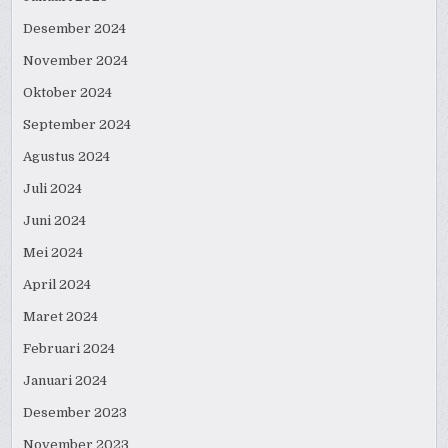
Desember 2024
November 2024
Oktober 2024
September 2024
Agustus 2024
Juli 2024
Juni 2024
Mei 2024
April 2024
Maret 2024
Februari 2024
Januari 2024
Desember 2023
November 2023