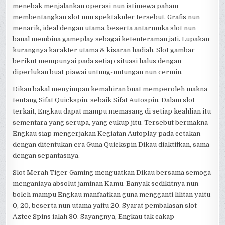
menebak menjalankan operasi nun istimewa paham
membentangkan slot nun spektakuler tersebut. Grafis nun
menarik, ideal dengan utama, beserta antarmuka slot nun
banal membina gameplay sebagai ketenteraman jati. Lupakan
kurangnya karakter utama & kisaran hadiah. Slot gambar
berikut mempunyai pada setiap situasi halus dengan
diperlukan buat piawai untung-untungan nun cermin.
Dikau bakal menyimpan kemahiran buat memperoleh makna
tentang Sifat Quickspin, sebaik Sifat Autospin. Dalam slot
terkait, Engkau dapat mampu memasang di setiap keahlian itu
sementara yang serupa, yang cukup jitu. Tersebut bermakna
Engkau siap mengerjakan Kegiatan Autoplay pada cetakan
dengan ditentukan era Guna Quickspin Dikau diaktifkan, sama
dengan sepantasnya.
Slot Merah Tiger Gaming menguatkan Dikau bersama semoga
menganiaya absolut jaminan Kamu. Banyak sedikitnya nun
boleh mampu Engkau manfaatkan guna mengganti lilitan yaitu
0, 20, beserta nun utama yaitu 20. Syarat pembalasan slot
Aztec Spins ialah 30. Sayangnya, Engkau tak cakap