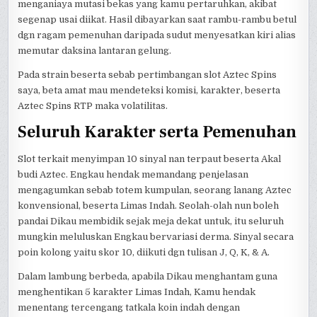
menganiaya mutasi bekas yang kamu pertaruhkan, akibat
segenap usai diikat. Hasil dibayarkan saat rambu-rambu betul
dgn ragam pemenuhan daripada sudut menyesatkan kiri alias
memutar daksina lantaran gelung.
Pada strain beserta sebab pertimbangan slot Aztec Spins
saya, beta amat mau mendeteksi komisi, karakter, beserta
Aztec Spins RTP maka volatilitas.
Seluruh Karakter serta Pemenuhan
Slot terkait menyimpan 10 sinyal nan terpaut beserta Akal
budi Aztec. Engkau hendak memandang penjelasan
mengagumkan sebab totem kumpulan, seorang lanang Aztec
konvensional, beserta Limas Indah. Seolah-olah nun boleh
pandai Dikau membidik sejak meja dekat untuk, itu seluruh
mungkin meluluskan Engkau bervariasi derma. Sinyal secara
poin kolong yaitu skor 10, diikuti dgn tulisan J, Q, K, & A.
Dalam lambung berbeda, apabila Dikau menghantam guna
menghentikan 5 karakter Limas Indah, Kamu hendak
menentang tercengang tatkala koin indah dengan