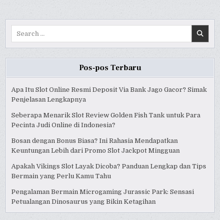
Search
for:
Pos-pos Terbaru
Apa Itu Slot Online Resmi Deposit Via Bank Jago Gacor? Simak
Penjelasan Lengkapnya
Seberapa Menarik Slot Review Golden Fish Tank untuk Para
Pecinta Judi Online di Indonesia?
Bosan dengan Bonus Biasa? Ini Rahasia Mendapatkan
Keuntungan Lebih dari Promo Slot Jackpot Mingguan
Apakah Vikings Slot Layak Dicoba? Panduan Lengkap dan Tips
Bermain yang Perlu Kamu Tahu
Pengalaman Bermain Microgaming Jurassic Park: Sensasi
Petualangan Dinosaurus yang Bikin Ketagihan