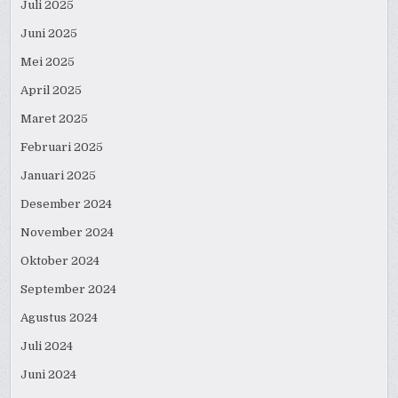
Juli 2025
Juni 2025
Mei 2025
April 2025
Maret 2025
Februari 2025
Januari 2025
Desember 2024
November 2024
Oktober 2024
September 2024
Agustus 2024
Juli 2024
Juni 2024