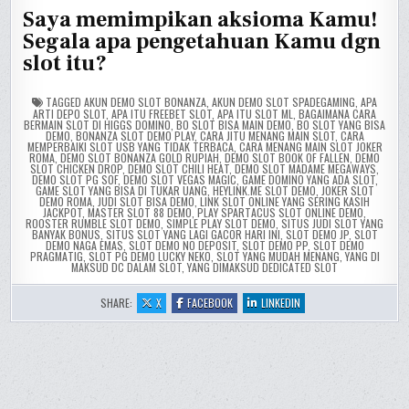
Saya memimpikan aksioma Kamu!
Segala apa pengetahuan Kamu dgn
slot itu?
TAGGED
AKUN DEMO SLOT BONANZA
,
AKUN DEMO SLOT SPADEGAMING
,
APA
ARTI DEPO SLOT
,
APA ITU FREEBET SLOT
,
APA ITU SLOT ML
,
BAGAIMANA CARA
BERMAIN SLOT DI HIGGS DOMINO
,
BO SLOT BISA MAIN DEMO
,
BO SLOT YANG BISA
DEMO
,
BONANZA SLOT DEMO PLAY
,
CARA JITU MENANG MAIN SLOT
,
CARA
MEMPERBAIKI SLOT USB YANG TIDAK TERBACA
,
CARA MENANG MAIN SLOT JOKER
ROMA
,
DEMO SLOT BONANZA GOLD RUPIAH
,
DEMO SLOT BOOK OF FALLEN
,
DEMO
SLOT CHICKEN DROP
,
DEMO SLOT CHILI HEAT
,
DEMO SLOT MADAME MEGAWAYS
,
DEMO SLOT PG SOF
,
DEMO SLOT VEGAS MAGIC
,
GAME DOMINO YANG ADA SLOT
,
GAME SLOT YANG BISA DI TUKAR UANG
,
HEYLINK.ME SLOT DEMO
,
JOKER SLOT
DEMO ROMA
,
JUDI SLOT BISA DEMO
,
LINK SLOT ONLINE YANG SERING KASIH
JACKPOT
,
MASTER SLOT 88 DEMO
,
PLAY SPARTACUS SLOT ONLINE DEMO
,
ROOSTER RUMBLE SLOT DEMO
,
SIMPLE PLAY SLOT DEMO
,
SITUS JUDI SLOT YANG
BANYAK BONUS
,
SITUS SLOT YANG LAGI GACOR HARI INI
,
SLOT DEMO JP
,
SLOT
DEMO NAGA EMAS
,
SLOT DEMO NO DEPOSIT
,
SLOT DEMO PP
,
SLOT DEMO
PRAGMATIG
,
SLOT PG DEMO LUCKY NEKO
,
SLOT YANG MUDAH MENANG
,
YANG DI
MAKSUD DC DALAM SLOT
,
YANG DIMAKSUD DEDICATED SLOT
:
:
:
SHARE:
X
FACEBOOK
LINKEDIN
AZTEC
AZTEC
AZTEC
SPINS
SPINS
SPINS
SLOT
SLOT
SLOT
ONLINE
ONLINE
ONLINE
REVIEW
REVIEW
REVIEW