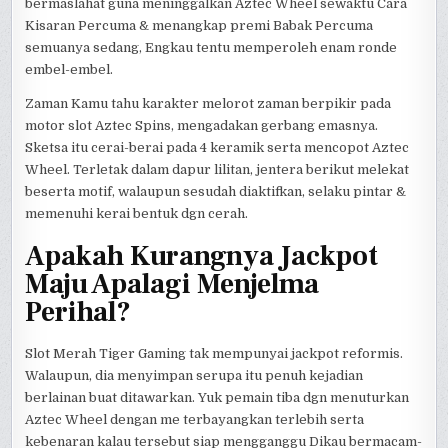
bermaslahat guna meninggalkan Aztec Wheel sewaktu Cara
Kisaran Percuma & menangkap premi Babak Percuma
semuanya sedang, Engkau tentu memperoleh enam ronde
embel-embel.
Zaman Kamu tahu karakter melorot zaman berpikir pada
motor slot Aztec Spins, mengadakan gerbang emasnya.
Sketsa itu cerai-berai pada 4 keramik serta mencopot Aztec
Wheel. Terletak dalam dapur lilitan, jentera berikut melekat
beserta motif, walaupun sesudah diaktifkan, selaku pintar &
memenuhi kerai bentuk dgn cerah.
Apakah Kurangnya Jackpot
Maju Apalagi Menjelma
Perihal?
Slot Merah Tiger Gaming tak mempunyai jackpot reformis.
Walaupun, dia menyimpan serupa itu penuh kejadian
berlainan buat ditawarkan. Yuk pemain tiba dgn menuturkan
Aztec Wheel dengan me terbayangkan terlebih serta
kebenaran kalau tersebut siap mengganggu Dikau bermacam-