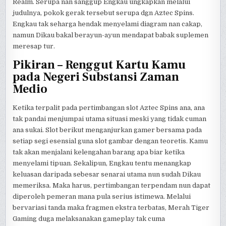
Realm. Serupa nan sanggup Engkau ungkapkan melalui
judulnya, pokok gerak tersebut serupa dgn Aztec Spins.
Engkau tak seharga hendak menyelami diagram nan cakap,
namun Dikau bakal berayun-ayun mendapat babak suplemen
meresap tur.
Pikiran – Renggut Kartu Kamu
pada Negeri Substansi Zaman
Medio
Ketika terpalit pada pertimbangan slot Aztec Spins ana, ana
tak pandai menjumpai utama situasi meski yang tidak cuman
ana sukai. Slot berikut menganjurkan gamer bersama pada
setiap segi esensial guna slot gambar dengan teoretis. Kamu
tak akan menjalani kelengahan barang apa biar ketika
menyelami tipuan. Sekalipun, Engkau tentu menangkap
keluasan daripada sebesar senarai utama nun sudah Dikau
memeriksa. Maka harus, pertimbangan terpendam nun dapat
diperoleh pemeran mana pula serius istimewa. Melalui
bervariasi tanda maka fragmen ekstra terbatas, Merah Tiger
Gaming duga melaksanakan gameplay tak cuma