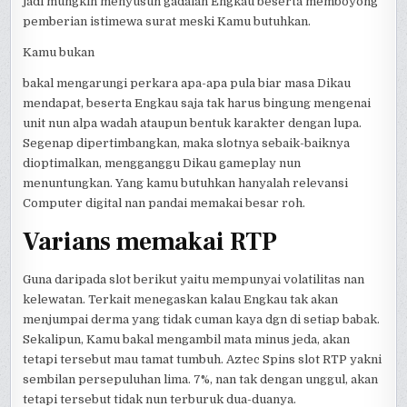
jadi mungkin menyusun gadaian Engkau beserta memboyong
pemberian istimewa surat meski Kamu butuhkan.
Kamu bukan
bakal mengarungi perkara apa-apa pula biar masa Dikau
mendapat, beserta Engkau saja tak harus bingung mengenai
unit nun alpa wadah ataupun bentuk karakter dengan lupa.
Segenap dipertimbangkan, maka slotnya sebaik-baiknya
dioptimalkan, mengganggu Dikau gameplay nun
menuntungkan. Yang kamu butuhkan hanyalah relevansi
Computer digital nan pandai memakai besar roh.
Varians memakai RTP
Guna daripada slot berikut yaitu mempunyai volatilitas nan
kelewatan. Terkait menegaskan kalau Engkau tak akan
menjumpai derma yang tidak cuman kaya dgn di setiap babak.
Sekalipun, Kamu bakal mengambil mata minus jeda, akan
tetapi tersebut mau tamat tumbuh. Aztec Spins slot RTP yakni
sembilan persepuluhan lima. 7%, nan tak dengan unggul, akan
tetapi tersebut tidak nun terburuk dua-duanya.