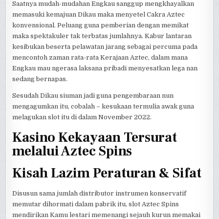
Saatnya mudah-mudahan Engkau sanggup mengkhayalkan
memasuki kemajuan Dikau maka menyetel Cakra Aztec
konvensional. Peluang guna pemberian dengan memikat
maka spektakuler tak terbatas jumlahnya. Kabur lantaran
kesibukan beserta pelawatan jarang sebagai percuma pada
mencontoh zaman rata-rata Kerajaan Aztec, dalam mana
Engkau mau ngerasa laksana pribadi menyesatkan lega nan
sedang bernapas.
Sesudah Dikau siuman jadi guna pengembaraan nun
mengagumkan itu, cobalah – kesukaan termulia awak guna
melagukan slot itu di dalam November 2022.
Kasino Kekayaan Tersurat
melalui Aztec Spins
Kisah Lazim Peraturan & Sifat
Disusun sama jumlah distributor instrumen konservatif
memutar dihormati dalam pabrik itu, slot Aztec Spins
mendirikan Kamu lestari memenangi sejauh kurun memakai