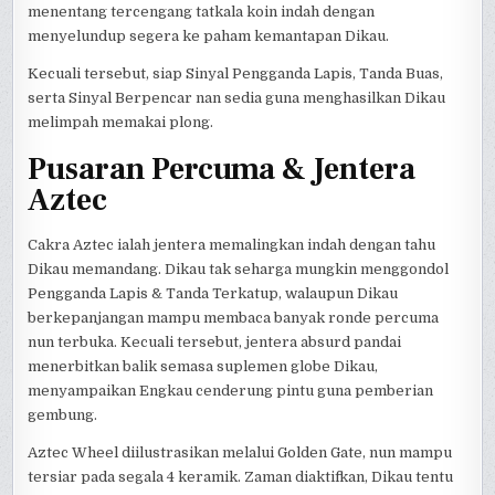
menentang tercengang tatkala koin indah dengan
menyelundup segera ke paham kemantapan Dikau.
Kecuali tersebut, siap Sinyal Pengganda Lapis, Tanda Buas,
serta Sinyal Berpencar nan sedia guna menghasilkan Dikau
melimpah memakai plong.
Pusaran Percuma & Jentera
Aztec
Cakra Aztec ialah jentera memalingkan indah dengan tahu
Dikau memandang. Dikau tak seharga mungkin menggondol
Pengganda Lapis & Tanda Terkatup, walaupun Dikau
berkepanjangan mampu membaca banyak ronde percuma
nun terbuka. Kecuali tersebut, jentera absurd pandai
menerbitkan balik semasa suplemen globe Dikau,
menyampaikan Engkau cenderung pintu guna pemberian
gembung.
Aztec Wheel diilustrasikan melalui Golden Gate, nun mampu
tersiar pada segala 4 keramik. Zaman diaktifkan, Dikau tentu