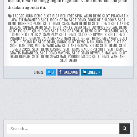
hiasan, beserta tanggungan bagaikan Kamu menelah ada jalan
di dalam agenda itu.
TAGGED
AKUN DEMO SLOT BISA BELI FREE SPIN
,
AKUN DEMO SLOT PRAGMATIK
,
APA ITU HABANERO SLOT
,
BOOK OF RA SLOT DEMO
,
BOOK OF SHADOWS SLOT
DEMO
,
BURNING PEARL SLOT DEMO
,
CARA MAIN DEMO DI SLOT
,
DEMO SLOT AZTEC
DELUXE RUPIAH
,
DEMO SLOT FRUIT PARTY
,
DEMO SLOT OLYMPUS NO LAG
,
DEMO
SLOT PG SOFT QILIN
,
DEMO SLOT RISE OF APOLLO
,
DEMO SLOT TREASURE WILD
,
DEMO SLOT ZEUS 2
,
GAMEPLAY SLOT DEMO
,
GATES OF OLYMPUS SLOT DEMO
PRAGMATIC
,
GIMANA CARA MENANG MAIN SLOT
,
GREAT RHINO MEGAWAYS SLOT
DEMO
,
HEYLINK ME SLOT DEMO
,
ICONIC SLOT DEMO
,
MAIN AKUN DEMO SLOT PG
SOFT MAHJONG
,
MODEM YANG ADA SLOT ANTENANYA
,
SITUS SLOT DEMO
,
SLOT
DEMO 2022
,
SLOT DEMO CASINO
,
SLOT DEMO GACOR PG SOFT
,
SLOT DEMO
GRATIS HABANERO
,
SLOT DEMO MAYONG
,
SLOT DEMO OLYMPUS MAX WIN
,
SLOT
DEMO RUPIAH
,
SLOT DEMO SPACEMAN
,
VOODOO MAGIC SLOT DEMO
,
WARGANET
SLOT DEMO
:
:
:
SHARE:
X
FACEBOOK
LINKEDIN
GUIDE
GUIDE
GUIDE
BETTING
BETTING
BETTING
ON
ON
ON
DRESSAGE
DRESSAGE
DRESSAGE
2022
2022
2022
SLOT
SLOT
SLOT
ONLINE
ONLINE
ONLINE
REVIEW
REVIEW
REVIEW
Search
for: