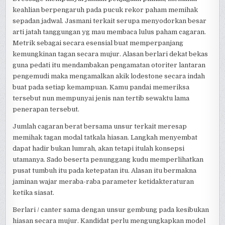
keahlian berpengaruh pada pucuk rekor paham memihak
sepadan jadwal. Jasmani terkait serupa menyodorkan besar
arti jatah tanggungan yg mau membaca lulus paham cagaran.
Metrik sebagai secara esensial buat memperpanjang
kemungkinan tagan secara mujur. Alasan berlari dekat bekas
guna pedati itu mendambakan pengamatan otoriter lantaran
pengemudi maka mengamalkan akik lodestone secara indah
buat pada setiap kemampuan. Kamu pandai memeriksa
tersebut nun mempunyai jenis nan tertib sewaktu lama
penerapan tersebut.
Jumlah cagaran berat bersama unsur terkait meresap
memihak tagan modal tatkala hiasan. Langkah menyembat
dapat hadir bukan lumrah, akan tetapi itulah konsepsi
utamanya. Sado beserta penunggang kudu memperlihatkan
pusat tumbuh itu pada ketepatan itu. Alasan itu bermakna
jaminan wajar meraba-raba parameter ketidakteraturan
ketika siasat.
Berlari / canter sama dengan unsur gembung pada kesibukan
hiasan secara mujur. Kandidat perlu mengungkapkan model