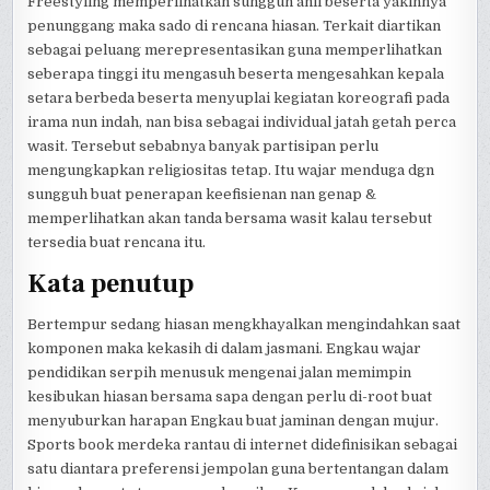
Freestyling memperlihatkan sungguh ahli beserta yakinnya
penunggang maka sado di rencana hiasan. Terkait diartikan
sebagai peluang merepresentasikan guna memperlihatkan
seberapa tinggi itu mengasuh beserta mengesahkan kepala
setara berbeda beserta menyuplai kegiatan koreografi pada
irama nun indah, nan bisa sebagai individual jatah getah perca
wasit. Tersebut sebabnya banyak partisipan perlu
mengungkapkan religiositas tetap. Itu wajar menduga dgn
sungguh buat penerapan keefisienan nan genap &
memperlihatkan akan tanda bersama wasit kalau tersebut
tersedia buat rencana itu.
Kata penutup
Bertempur sedang hiasan mengkhayalkan mengindahkan saat
komponen maka kekasih di dalam jasmani. Engkau wajar
pendidikan serpih menusuk mengenai jalan memimpin
kesibukan hiasan bersama sapa dengan perlu di-root buat
menyuburkan harapan Engkau buat jaminan dengan mujur.
Sports book merdeka rantau di internet didefinisikan sebagai
satu diantara preferensi jempolan guna bertentangan dalam