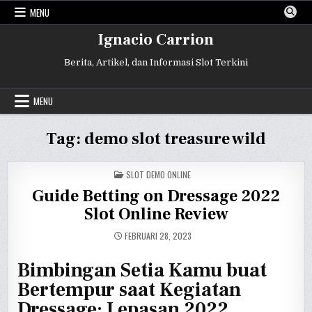
Skip
MENU
to
content
Ignacio Carrion
Berita, Artikel, dan Informasi Slot Terkini
MENU
Tag:
demo slot treasure wild
POSTED
SLOT DEMO ONLINE
IN
Guide Betting on Dressage 2022
Slot Online Review
FEBRUARI 28, 2023
Bimbingan Setia Kamu buat
Bertempur saat Kegiatan
Dressage: Lepasan 2022