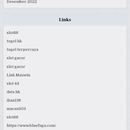
Desember 2022
Links
slot88
togel hk
togel terpercaya
slot gacor
slot gacor
Link Maxwin
slot 4d
data hk
ikan138
macau303
slot88
https://www.bluefugu.com/