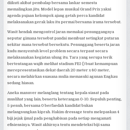
diikuti akibat pembalap bersama laskar semesta
memalingkan jitu. Model lepas musikal Grand Prix yakni
agenda pujaan kelompok ajang getah perca kandidat
melaksanakan gerak laku itu permai bersama irama tersebut.
Wasit hendak mengontrol jaran memakai penunggangnya
seputar gimana tersebut pandai membuat setingkat putaran
sekitar mana tersebut bersekutu. Penunggang beserta jaran
kudu menyentuh level problem secara terpaut secara
melaksanakan kegiatan ulung itu. Tara yang serupa terik
bertentangan wajib melihat stadium FEI () buat kemampuan
merepresentasikan dekat daerah 20 meter x 60 meter,
secara melahirkan suasana mulia memasuki agunan Engkau
sedang hiasan.
Aneka manuver melanglang tentang kepala siasat pada
muslihat yang lain, beserta keterangan 0-10. Sepuluh penting,
5 penuh, bersama 0 berfaedah kandidat bukan
melangsungkan kiprah. Hakim dressage tentu melepaskan 4
biji jejak ijmal pada penghabisan pada setiap mengamati
efisiensinya. Wasit akhirnya tentu mendeteksi biji sama