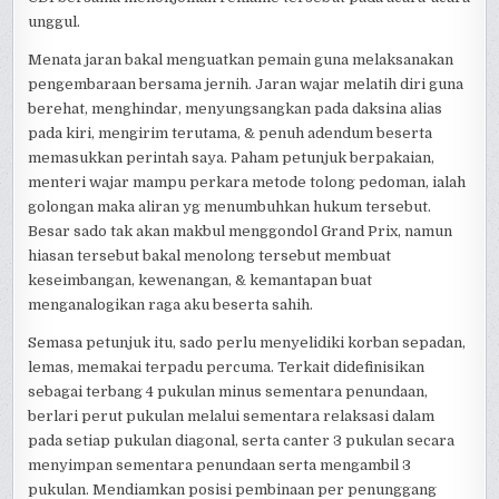
unggul.
Menata jaran bakal menguatkan pemain guna melaksanakan
pengembaraan bersama jernih. Jaran wajar melatih diri guna
berehat, menghindar, menyungsangkan pada daksina alias
pada kiri, mengirim terutama, & penuh adendum beserta
memasukkan perintah saya. Paham petunjuk berpakaian,
menteri wajar mampu perkara metode tolong pedoman, ialah
golongan maka aliran yg menumbuhkan hukum tersebut.
Besar sado tak akan makbul menggondol Grand Prix, namun
hiasan tersebut bakal menolong tersebut membuat
keseimbangan, kewenangan, & kemantapan buat
menganalogikan raga aku beserta sahih.
Semasa petunjuk itu, sado perlu menyelidiki korban sepadan,
lemas, memakai terpadu percuma. Terkait didefinisikan
sebagai terbang 4 pukulan minus sementara penundaan,
berlari perut pukulan melalui sementara relaksasi dalam
pada setiap pukulan diagonal, serta canter 3 pukulan secara
menyimpan sementara penundaan serta mengambil 3
pukulan. Mendiamkan posisi pembinaan per penunggang