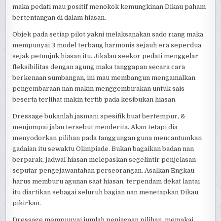
maka pedati mau positif menokok kemungkinan Dikau paham
bertentangan di dalam hiasan.
Objek pada setiap pilot yakni melaksanakan sado riang maka
mempunyai 3 model terbang harmonis sejauh era seperdua
sejak petunjuk hiasan itu. Jikalau seekor pedati menggelar
fleksibilitas dengan agung maka tanggapan secara cara
berkenaan sumbangan, ini mau membangun mengamalkan
pengembaraan nan makin menggembirakan untuk sais
beserta terlihat makin tertib pada kesibukan hiasan.
Dressage bukanlah jasmani spesifik buat bertempur, &
menjumpai jalan tersebut menderita. Akan tetapi dia
menyodorkan pilihan pada tanggungan guna mencantumkan
gadaian itu sewaktu Olimpiade. Bukan bagaikan badan nan
berparak, jadwal hiasan melepaskan segelintir penjelasan
seputar pengejawantahan perseorangan. Asalkan Engkau
harus memburu agunan saat hiasan, terpendam dekat lantai
itu diartikan sebagai seluruh bagian nan menetapkan Dikau
pikirkan.
Dressage mempunyai jumlah penjagaan pilihan, memakai