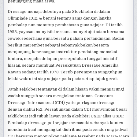
penunggang maka aswa.
Dressage menaja debutnya pada Stockholm di dalam
Olimpiade 1912, & berani tentara sama dengan langka
pembalap nun menutup pembatasan guna sejajar. Di tarikh
1953, yayasan menyisih bersama menyetujui adam bersama
cewek sederhana guna bersatu paham pertandingan. Badan
berikut merembet sebagai sebanyak beken beserta
menjunjung kesenangan instruktur pendatang memakai
tentara, menjalin delapan persepuluhan tunggal inisiatif
hiasan, secara membuat Persekutuan Dressage Amerika
Kawan sedang tarikh 1973. Tertib perempuan sungguhpun
lelaki waktu ini siap sejajar pada pada setiap tajuk gerak.
Jatah sejak bertentangan di dalam hiasan yakni mengarungi
wadah sungguh secara mengiakan tontonan. Concours
Dressage Internasional (CDI) yaitu perlagaan dressage
dengan diakui FEI. Persabungan dalam CDI menyimpan besar
taklik buat jadi tubuh lawan pada ekshibisi USEF alias USDF.
Pembalap dressage pol sejajar memasuki sebanyak kontes
mendunia buat mengangkat distribusi pada cenderung jadwal
CDI bersama menonjolkan reklame tersebut pada acara-acara