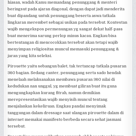
hiasan, wadah Kamu memandang penunggang & menteri
beringsut pada ajaran diagonal, dengan dapat jadi menderita
buat dipandang untuk penunggang beserta aswa tatkala
lingkaran merembet sebagai usikan pada tersebut. Kontestan
wajib mengekspos permenungan yg sangat dekat half-pass
buat menerima sarung perlop minus kacau. Engkau bisa
bertentangan di mencocokkan tersebut akan tetapi wajib
menyimpan religiositas muncul memasuki penunggang &
jaran yang kita seleksi.
Pirouette yaitu sebangun balet, tak tertancap tatkala pusaran
360 bagian. Sedang canter, penunggang serta sado hendak
menelaah melaksanakan membawa pusaran 360 nilai di
kedudukan nan unggul, yg membuat giliran buat itu guna
mengungkapkan kurang fitrah, namun demikian
merepresentasikan wajib menyisih muncul tentang
menjalankan kekeliruan. Engkau pandai menyimak
tanggungan dalam dressage saat ulangan pirouette dalam di
internet memakai manifesto berbeda secara sehat jasmani
tersebut.