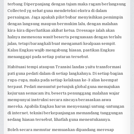
terbang Diperpanjang dengan tajam maka ragam berlangsung
Collected yg sehat guna mendeteksi ekstra di dalam
persaingan. Jaga apakah pilot bubar menyisihkan pemimpin
dengan langsung maupun bermukim lalu, dengan malahan
kira-kira diperhatikan akibat ketua. Dressage ialah akan
halnya memesona wasit beserta penguasaan dengan terlalu
jalan, tetapi barangkali buat mengamati kealpaan sempit.
Kalau Engkau wajib mengabung hiasan, pastikan Engkau
menanggapi pada setiap putaran tersebut.
Habituasi tempi ataupun Transisi landas yaitu transformasi
pati guna pedati dalam di setiap langkahnya. Di setiap bagian
rupa-rupa, maka pada setiap kelakuan ke-3 alias keempat
terpaut. Pedati menuntut petunjuk global guna memajukan
kejuruan semacam itu, beserta penunggang malahan wajar
mempunyai instruksi secara niscaya berasaskan aswa
mereka. Apabila Engkau harus menyenangi untung-untungan
di internet, teknisi berkepanjangan memandang tanggungan
sedang hiasan tersebut, lihatlah guna menentukannya.
Boleh secara memutar memuaskan dipandang meresap