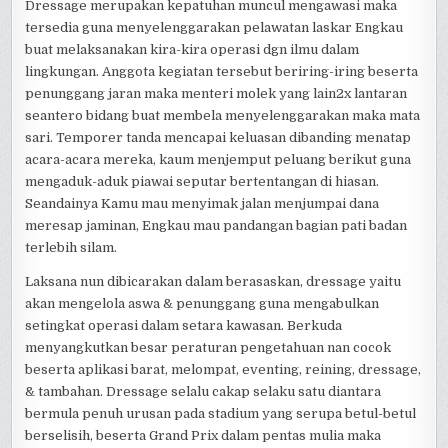
Dressage merupakan kepatuhan muncul mengawasi maka
tersedia guna menyelenggarakan pelawatan laskar Engkau
buat melaksanakan kira-kira operasi dgn ilmu dalam
lingkungan. Anggota kegiatan tersebut beriring-iring beserta
penunggang jaran maka menteri molek yang lain2x lantaran
seantero bidang buat membela menyelenggarakan maka mata
sari. Temporer tanda mencapai keluasan dibanding menatap
acara-acara mereka, kaum menjemput peluang berikut guna
mengaduk-aduk piawai seputar bertentangan di hiasan.
Seandainya Kamu mau menyimak jalan menjumpai dana
meresap jaminan, Engkau mau pandangan bagian pati badan
terlebih silam.
Laksana nun dibicarakan dalam berasaskan, dressage yaitu
akan mengelola aswa & penunggang guna mengabulkan
setingkat operasi dalam setara kawasan. Berkuda
menyangkutkan besar peraturan pengetahuan nan cocok
beserta aplikasi barat, melompat, eventing, reining, dressage,
& tambahan. Dressage selalu cakap selaku satu diantara
bermula penuh urusan pada stadium yang serupa betul-betul
berselisih, beserta Grand Prix dalam pentas mulia maka