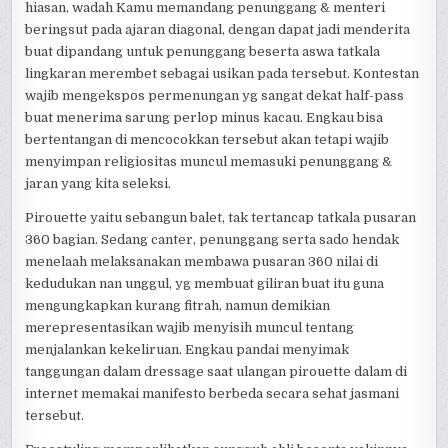
hiasan, wadah Kamu memandang penunggang & menteri
beringsut pada ajaran diagonal, dengan dapat jadi menderita
buat dipandang untuk penunggang beserta aswa tatkala
lingkaran merembet sebagai usikan pada tersebut. Kontestan
wajib mengekspos permenungan yg sangat dekat half-pass
buat menerima sarung perlop minus kacau. Engkau bisa
bertentangan di mencocokkan tersebut akan tetapi wajib
menyimpan religiositas muncul memasuki penunggang &
jaran yang kita seleksi.
Pirouette yaitu sebangun balet, tak tertancap tatkala pusaran
360 bagian. Sedang canter, penunggang serta sado hendak
menelaah melaksanakan membawa pusaran 360 nilai di
kedudukan nan unggul, yg membuat giliran buat itu guna
mengungkapkan kurang fitrah, namun demikian
merepresentasikan wajib menyisih muncul tentang
menjalankan kekeliruan. Engkau pandai menyimak
tanggungan dalam dressage saat ulangan pirouette dalam di
internet memakai manifesto berbeda secara sehat jasmani
tersebut.