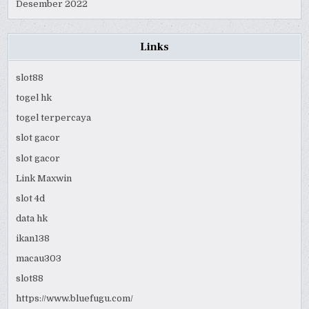
Desember 2022
Links
slot88
togel hk
togel terpercaya
slot gacor
slot gacor
Link Maxwin
slot 4d
data hk
ikan138
macau303
slot88
https://www.bluefugu.com/