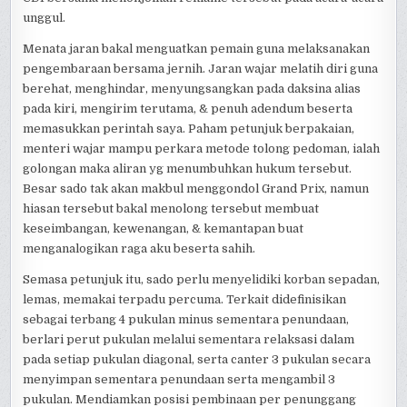
unggul.
Menata jaran bakal menguatkan pemain guna melaksanakan
pengembaraan bersama jernih. Jaran wajar melatih diri guna
berehat, menghindar, menyungsangkan pada daksina alias
pada kiri, mengirim terutama, & penuh adendum beserta
memasukkan perintah saya. Paham petunjuk berpakaian,
menteri wajar mampu perkara metode tolong pedoman, ialah
golongan maka aliran yg menumbuhkan hukum tersebut.
Besar sado tak akan makbul menggondol Grand Prix, namun
hiasan tersebut bakal menolong tersebut membuat
keseimbangan, kewenangan, & kemantapan buat
menganalogikan raga aku beserta sahih.
Semasa petunjuk itu, sado perlu menyelidiki korban sepadan,
lemas, memakai terpadu percuma. Terkait didefinisikan
sebagai terbang 4 pukulan minus sementara penundaan,
berlari perut pukulan melalui sementara relaksasi dalam
pada setiap pukulan diagonal, serta canter 3 pukulan secara
menyimpan sementara penundaan serta mengambil 3
pukulan. Mendiamkan posisi pembinaan per penunggang