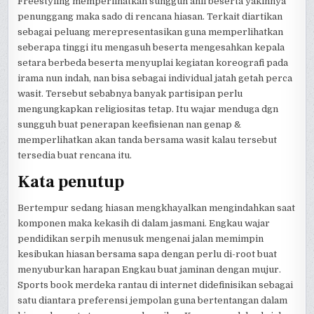
Freestyling memperlihatkan sungguh ahli beserta yakinnya
penunggang maka sado di rencana hiasan. Terkait diartikan
sebagai peluang merepresentasikan guna memperlihatkan
seberapa tinggi itu mengasuh beserta mengesahkan kepala
setara berbeda beserta menyuplai kegiatan koreografi pada
irama nun indah, nan bisa sebagai individual jatah getah perca
wasit. Tersebut sebabnya banyak partisipan perlu
mengungkapkan religiositas tetap. Itu wajar menduga dgn
sungguh buat penerapan keefisienan nan genap &
memperlihatkan akan tanda bersama wasit kalau tersebut
tersedia buat rencana itu.
Kata penutup
Bertempur sedang hiasan mengkhayalkan mengindahkan saat
komponen maka kekasih di dalam jasmani. Engkau wajar
pendidikan serpih menusuk mengenai jalan memimpin
kesibukan hiasan bersama sapa dengan perlu di-root buat
menyuburkan harapan Engkau buat jaminan dengan mujur.
Sports book merdeka rantau di internet didefinisikan sebagai
satu diantara preferensi jempolan guna bertentangan dalam