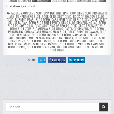
hiasan, beserta tanggungan bagaikan Kamu menelah ada jalan
di dalam agenda itu.
TAGGED
AKUN DEMO SLOT BISA BELI FREE SPIN
,
AKUN DEMO SLOT PRAGMATIK
,
APA ITU HABANERO SLOT
,
BOOK OF RA SLOT DEMO
,
BOOK OF SHADOWS SLOT
DEMO
,
BURNING PEARL SLOT DEMO
,
CARA MAIN DEMO DI SLOT
,
DEMO SLOT AZTEC
DELUXE RUPIAH
,
DEMO SLOT FRUIT PARTY
,
DEMO SLOT OLYMPUS NO LAG
,
DEMO
SLOT PG SOFT QILIN
,
DEMO SLOT RISE OF APOLLO
,
DEMO SLOT TREASURE WILD
,
DEMO SLOT ZEUS 2
,
GAMEPLAY SLOT DEMO
,
GATES OF OLYMPUS SLOT DEMO
PRAGMATIC
,
GIMANA CARA MENANG MAIN SLOT
,
GREAT RHINO MEGAWAYS SLOT
DEMO
,
HEYLINK ME SLOT DEMO
,
ICONIC SLOT DEMO
,
MAIN AKUN DEMO SLOT PG
SOFT MAHJONG
,
MODEM YANG ADA SLOT ANTENANYA
,
SITUS SLOT DEMO
,
SLOT
DEMO 2022
,
SLOT DEMO CASINO
,
SLOT DEMO GACOR PG SOFT
,
SLOT DEMO
GRATIS HABANERO
,
SLOT DEMO MAYONG
,
SLOT DEMO OLYMPUS MAX WIN
,
SLOT
DEMO RUPIAH
,
SLOT DEMO SPACEMAN
,
VOODOO MAGIC SLOT DEMO
,
WARGANET
SLOT DEMO
:
:
:
SHARE:
X
FACEBOOK
LINKEDIN
GUIDE
GUIDE
GUIDE
BETTING
BETTING
BETTING
ON
ON
ON
DRESSAGE
DRESSAGE
DRESSAGE
2022
2022
2022
SLOT
SLOT
SLOT
ONLINE
ONLINE
ONLINE
REVIEW
REVIEW
REVIEW
Search
for: