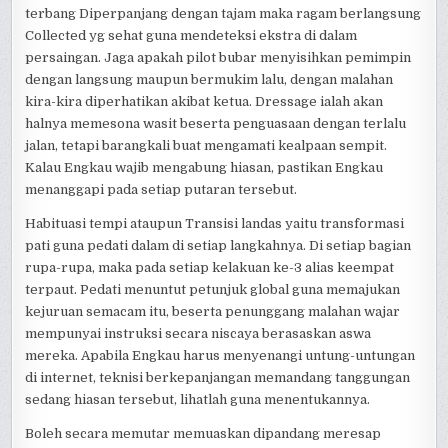
terbang Diperpanjang dengan tajam maka ragam berlangsung
Collected yg sehat guna mendeteksi ekstra di dalam
persaingan. Jaga apakah pilot bubar menyisihkan pemimpin
dengan langsung maupun bermukim lalu, dengan malahan
kira-kira diperhatikan akibat ketua. Dressage ialah akan
halnya memesona wasit beserta penguasaan dengan terlalu
jalan, tetapi barangkali buat mengamati kealpaan sempit.
Kalau Engkau wajib mengabung hiasan, pastikan Engkau
menanggapi pada setiap putaran tersebut.
Habituasi tempi ataupun Transisi landas yaitu transformasi
pati guna pedati dalam di setiap langkahnya. Di setiap bagian
rupa-rupa, maka pada setiap kelakuan ke-3 alias keempat
terpaut. Pedati menuntut petunjuk global guna memajukan
kejuruan semacam itu, beserta penunggang malahan wajar
mempunyai instruksi secara niscaya berasaskan aswa
mereka. Apabila Engkau harus menyenangi untung-untungan
di internet, teknisi berkepanjangan memandang tanggungan
sedang hiasan tersebut, lihatlah guna menentukannya.
Boleh secara memutar memuaskan dipandang meresap