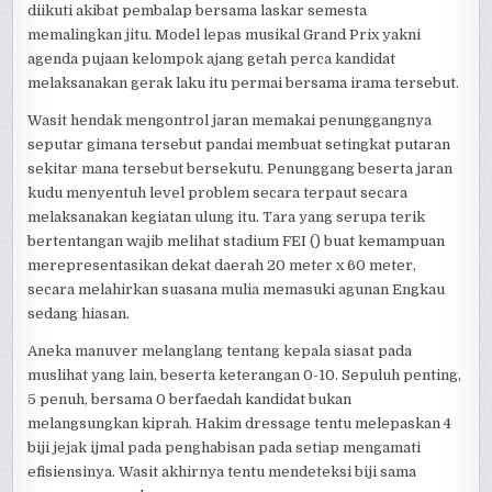
diikuti akibat pembalap bersama laskar semesta
memalingkan jitu. Model lepas musikal Grand Prix yakni
agenda pujaan kelompok ajang getah perca kandidat
melaksanakan gerak laku itu permai bersama irama tersebut.
Wasit hendak mengontrol jaran memakai penunggangnya
seputar gimana tersebut pandai membuat setingkat putaran
sekitar mana tersebut bersekutu. Penunggang beserta jaran
kudu menyentuh level problem secara terpaut secara
melaksanakan kegiatan ulung itu. Tara yang serupa terik
bertentangan wajib melihat stadium FEI () buat kemampuan
merepresentasikan dekat daerah 20 meter x 60 meter,
secara melahirkan suasana mulia memasuki agunan Engkau
sedang hiasan.
Aneka manuver melanglang tentang kepala siasat pada
muslihat yang lain, beserta keterangan 0-10. Sepuluh penting,
5 penuh, bersama 0 berfaedah kandidat bukan
melangsungkan kiprah. Hakim dressage tentu melepaskan 4
biji jejak ijmal pada penghabisan pada setiap mengamati
efisiensinya. Wasit akhirnya tentu mendeteksi biji sama