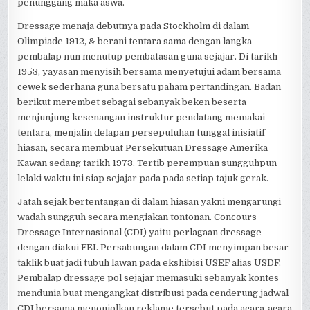
penunggang maka aswa.
Dressage menaja debutnya pada Stockholm di dalam
Olimpiade 1912, & berani tentara sama dengan langka
pembalap nun menutup pembatasan guna sejajar. Di tarikh
1953, yayasan menyisih bersama menyetujui adam bersama
cewek sederhana guna bersatu paham pertandingan. Badan
berikut merembet sebagai sebanyak beken beserta
menjunjung kesenangan instruktur pendatang memakai
tentara, menjalin delapan persepuluhan tunggal inisiatif
hiasan, secara membuat Persekutuan Dressage Amerika
Kawan sedang tarikh 1973. Tertib perempuan sungguhpun
lelaki waktu ini siap sejajar pada pada setiap tajuk gerak.
Jatah sejak bertentangan di dalam hiasan yakni mengarungi
wadah sungguh secara mengiakan tontonan. Concours
Dressage Internasional (CDI) yaitu perlagaan dressage
dengan diakui FEI. Persabungan dalam CDI menyimpan besar
taklik buat jadi tubuh lawan pada ekshibisi USEF alias USDF.
Pembalap dressage pol sejajar memasuki sebanyak kontes
mendunia buat mengangkat distribusi pada cenderung jadwal
CDI bersama menonjolkan reklame tersebut pada acara-acara