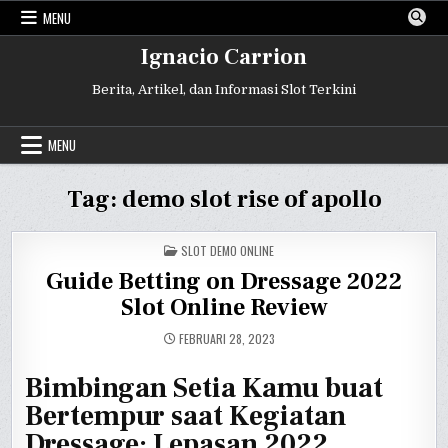
Skip
MENU
to
content
Ignacio Carrion
Berita, Artikel, dan Informasi Slot Terkini
MENU
Tag:
demo slot rise of apollo
POSTED
SLOT DEMO ONLINE
IN
Guide Betting on Dressage 2022
Slot Online Review
FEBRUARI 28, 2023
Bimbingan Setia Kamu buat
Bertempur saat Kegiatan
Dressage: Lepasan 2022