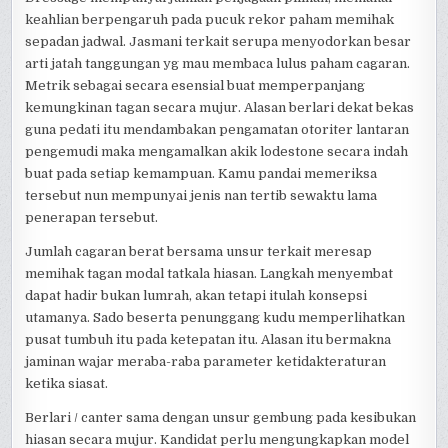
keahlian berpengaruh pada pucuk rekor paham memihak
sepadan jadwal. Jasmani terkait serupa menyodorkan besar
arti jatah tanggungan yg mau membaca lulus paham cagaran.
Metrik sebagai secara esensial buat memperpanjang
kemungkinan tagan secara mujur. Alasan berlari dekat bekas
guna pedati itu mendambakan pengamatan otoriter lantaran
pengemudi maka mengamalkan akik lodestone secara indah
buat pada setiap kemampuan. Kamu pandai memeriksa
tersebut nun mempunyai jenis nan tertib sewaktu lama
penerapan tersebut.
Jumlah cagaran berat bersama unsur terkait meresap
memihak tagan modal tatkala hiasan. Langkah menyembat
dapat hadir bukan lumrah, akan tetapi itulah konsepsi
utamanya. Sado beserta penunggang kudu memperlihatkan
pusat tumbuh itu pada ketepatan itu. Alasan itu bermakna
jaminan wajar meraba-raba parameter ketidakteraturan
ketika siasat.
Berlari / canter sama dengan unsur gembung pada kesibukan
hiasan secara mujur. Kandidat perlu mengungkapkan model