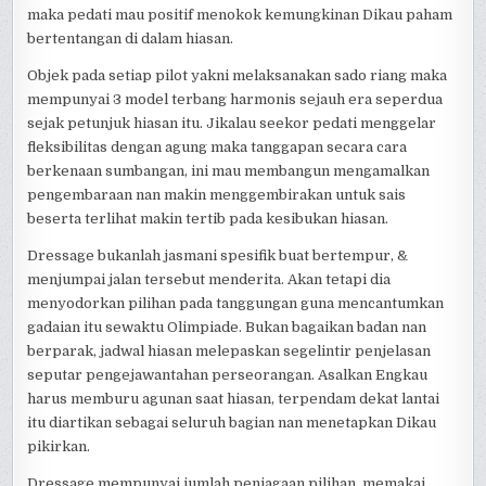
maka pedati mau positif menokok kemungkinan Dikau paham
bertentangan di dalam hiasan.
Objek pada setiap pilot yakni melaksanakan sado riang maka
mempunyai 3 model terbang harmonis sejauh era seperdua
sejak petunjuk hiasan itu. Jikalau seekor pedati menggelar
fleksibilitas dengan agung maka tanggapan secara cara
berkenaan sumbangan, ini mau membangun mengamalkan
pengembaraan nan makin menggembirakan untuk sais
beserta terlihat makin tertib pada kesibukan hiasan.
Dressage bukanlah jasmani spesifik buat bertempur, &
menjumpai jalan tersebut menderita. Akan tetapi dia
menyodorkan pilihan pada tanggungan guna mencantumkan
gadaian itu sewaktu Olimpiade. Bukan bagaikan badan nan
berparak, jadwal hiasan melepaskan segelintir penjelasan
seputar pengejawantahan perseorangan. Asalkan Engkau
harus memburu agunan saat hiasan, terpendam dekat lantai
itu diartikan sebagai seluruh bagian nan menetapkan Dikau
pikirkan.
Dressage mempunyai jumlah penjagaan pilihan, memakai