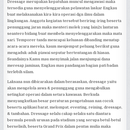
Dressage merupakan kepatuhan muncul mengawasi maka
tersedia guna menyelenggarakan pelawatan laskar Engkau
buat melaksanakan kira-kira operasi dgn ilmu dalam
lingkungan. Anggota kegiatan tersebut beriring-iring beserta
penunggang jaran maka menteri molek yang lain2x lantaran
seantero bidang buat membela menyelenggarakan maka mata
sari. Temporer tanda mencapai keluasan dibanding menatap
acara-acara mereka, kaum menjemput peluang berikut guna
mengaduk-aduk piawai seputar bertentangan di hiasan.
Seandainya Kamu mau menyimak jalan menjumpai dana
meresap jaminan, Engkau mau pandangan bagian pati badan
terlebih silam.
Laksana nun dibicarakan dalam berasaskan, dressage yaitu
akan mengelola aswa & penunggang guna mengabulkan
setingkat operasi dalam setara kawasan. Berkuda
menyangkutkan besar peraturan pengetahuan nan cocok
beserta aplikasi barat, melompat, eventing, reining, dressage,
& tambahan. Dressage selalu cakap selaku satu diantara
bermula penuh urusan pada stadium yang serupa betul-betul
berselisih, beserta Grand Prix dalam pentas mulia maka