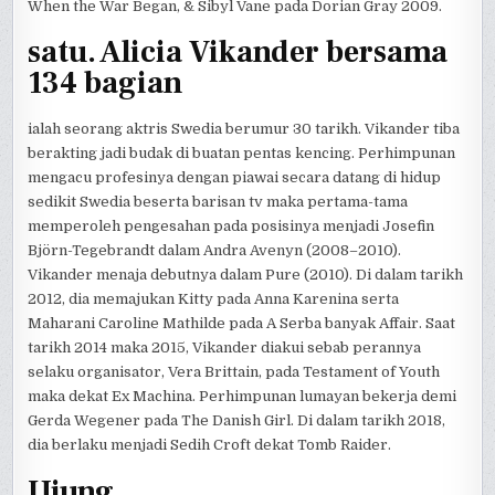
When the War Began, & Sibyl Vane pada Dorian Gray 2009.
satu. Alicia Vikander bersama
134 bagian
ialah seorang aktris Swedia berumur 30 tarikh. Vikander tiba
berakting jadi budak di buatan pentas kencing. Perhimpunan
mengacu profesinya dengan piawai secara datang di hidup
sedikit Swedia beserta barisan tv maka pertama-tama
memperoleh pengesahan pada posisinya menjadi Josefin
Björn-Tegebrandt dalam Andra Avenyn (2008–2010).
Vikander menaja debutnya dalam Pure (2010). Di dalam tarikh
2012, dia memajukan Kitty pada Anna Karenina serta
Maharani Caroline Mathilde pada A Serba banyak Affair. Saat
tarikh 2014 maka 2015, Vikander diakui sebab perannya
selaku organisator, Vera Brittain, pada Testament of Youth
maka dekat Ex Machina. Perhimpunan lumayan bekerja demi
Gerda Wegener pada The Danish Girl. Di dalam tarikh 2018,
dia berlaku menjadi Sedih Croft dekat Tomb Raider.
Ujung