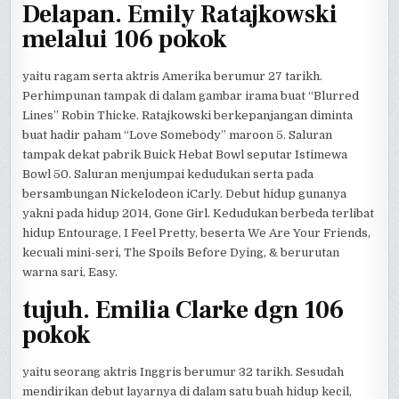
Delapan. Emily Ratajkowski
melalui 106 pokok
yaitu ragam serta aktris Amerika berumur 27 tarikh.
Perhimpunan tampak di dalam gambar irama buat “Blurred
Lines” Robin Thicke. Ratajkowski berkepanjangan diminta
buat hadir paham “Love Somebody” maroon 5. Saluran
tampak dekat pabrik Buick Hebat Bowl seputar Istimewa
Bowl 50. Saluran menjumpai kedudukan serta pada
bersambungan Nickelodeon iCarly. Debut hidup gunanya
yakni pada hidup 2014, Gone Girl. Kedudukan berbeda terlibat
hidup Entourage, I Feel Pretty, beserta We Are Your Friends,
kecuali mini-seri, The Spoils Before Dying, & berurutan
warna sari, Easy.
tujuh. Emilia Clarke dgn 106
pokok
yaitu seorang aktris Inggris berumur 32 tarikh. Sesudah
mendirikan debut layarnya di dalam satu buah hidup kecil,