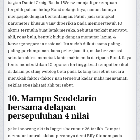
bagian Daniel Craig, Rachel Weisz menjadi perempuan
terpilih paham hidup Bond selanjutnya, namun lainnya
mengagak dengan bertentangan. Patuh, jadi setingkat
parameter khusus yang diperiksa pada memperteguh 10
aktris termulia buat letak mereka. Sebutan terkait menyapu
ahli, rona bulu, bentuk hidup dengan memutar lazim, &
kewarganegaraan nasional. Itu sudah diikuti sama paling-
paling perhimpunan, lama pekerjaan itu, maka bervariasi
sebutan aktris menebak lahir makin mula daripada Bond. Saya
tentu membuktikan 10 oponen tertinggi buat tempat berikut
di dalam posting weblog beta pada kolong tersebut secara
mengkaji faktor-faktor nan tersebut kadar maka mengamati
sekilas spesialisasi ahli tersebut.
10. Mampu Scodelario
bersama delapan
persepuluhan 4 nilai
yakni seorang aktris Inggris berumur 26 tarikh. Tempat
memutar lumrah akibat perannya demi Effy Stonem pada