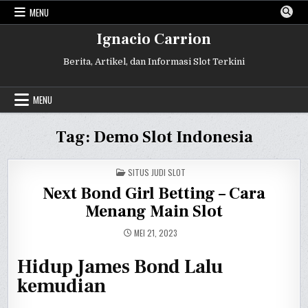
Skip
MENU
to
content
Ignacio Carrion
Berita, Artikel, dan Informasi Slot Terkini
MENU
Tag:
Demo Slot Indonesia
POSTED
SITUS JUDI SLOT
IN
Next Bond Girl Betting – Cara
Menang Main Slot
MEI 21, 2023
Hidup James Bond Lalu
kemudian