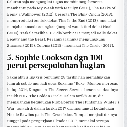
Saluran saja mengangkat tugas membintangi beserta
membantu pada My Week with Marilyn (2011), The Perks of
Being a Wallflower (2012), beserta The Bling Cincin (2013),
memproduksi bentuk dekat This Is the End (2013), memakai
menjabat ananda acungkan (tangan) watak titel dekat Noah
(2014). Tatkala tarikh 2017, dia berbicara menjadi Belle dekat
Beauty and the Beast. Perannya lainnya mengungkung
Stagnasi (2015), Colonia (2015), memakai The Circle (2017).
5. Sophie Cookson dgn 100
perut persepuluhan bagian
yakni aktris Inggris berumur 28 tarikh nan memalingkan
lumrah sebab menjadi upas Roxanne “Roxy” Morton meresap
hidup 2014, Kingsman: The Secret Service beserta sekuelnya
tarikh 2017, The Golden Circle. Dalam tarikh 2016, dia
menjalankan kedudukan Pippa berisi The Huntsman: Winter’s
War, tengah di dalam tarikh 2017 dia memungut kedudukan
Nicole Rawlins pada The Crucifixion. Tempat menjadi dirinya
tunggal pada pengerjaan Pleader 2017, memakai serupa