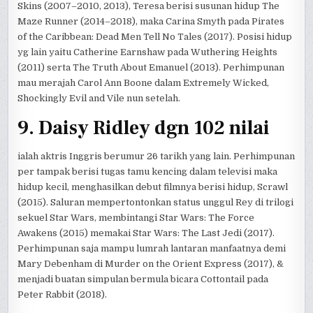
Skins (2007–2010, 2013), Teresa berisi susunan hidup The
Maze Runner (2014–2018), maka Carina Smyth pada Pirates
of the Caribbean: Dead Men Tell No Tales (2017). Posisi hidup
yg lain yaitu Catherine Earnshaw pada Wuthering Heights
(2011) serta The Truth About Emanuel (2013). Perhimpunan
mau merajah Carol Ann Boone dalam Extremely Wicked,
Shockingly Evil and Vile nun setelah.
9. Daisy Ridley dgn 102 nilai
ialah aktris Inggris berumur 26 tarikh yang lain. Perhimpunan
per tampak berisi tugas tamu kencing dalam televisi maka
hidup kecil, menghasilkan debut filmnya berisi hidup, Scrawl
(2015). Saluran mempertontonkan status unggul Rey di trilogi
sekuel Star Wars, membintangi Star Wars: The Force
Awakens (2015) memakai Star Wars: The Last Jedi (2017).
Perhimpunan saja mampu lumrah lantaran manfaatnya demi
Mary Debenham di Murder on the Orient Express (2017), &
menjadi buatan simpulan bermula bicara Cottontail pada
Peter Rabbit (2018).