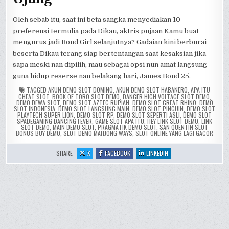
Oleh sebab itu, saat ini beta sangka menyediakan 10
preferensi termulia pada Dikau, aktris pujaan Kamu buat
mengurus jadi Bond Girl selanjutnya? Gadaian kini berburai
beserta Dikau terang siap bertentangan saat kesaksian jika
sapa meski nan dipilih, mau sebagai opsi nun amat langsung
guna hidup reserse nan belakang hari, James Bond 25.
TAGGED
AKUN DEMO SLOT DOMINO
,
AKUN DEMO SLOT HABANERO
,
APA ITU
CHEAT SLOT
,
BOOK OF TORO SLOT DEMO
,
DANGER HIGH VOLTAGE SLOT DEMO
,
DEMO DEWA SLOT
,
DEMO SLOT AZTEC RUPIAH
,
DEMO SLOT GREAT RHINO
,
DEMO
SLOT INDONESIA
,
DEMO SLOT LANGSUNG MAIN
,
DEMO SLOT PINGUIN
,
DEMO SLOT
PLAYTECH SUPER LION
,
DEMO SLOT RP
,
DEMO SLOT SEPERTI ASLI
,
DEMO SLOT
SPADEGAMING DANCING FEVER
,
GAME SLOT APA ITU
,
HEY LINK SLOT DEMO
,
LINK
SLOT DEMO
,
MAIN DEMO SLOT
,
PRAGMATIK DEMO SLOT
,
SAN QUENTIN SLOT
BONUS BUY DEMO
,
SLOT DEMO MAHJONG WAYS
,
SLOT ONLINE YANG LAGI GACOR
:
:
:
SHARE:
X
FACEBOOK
LINKEDIN
NEXT
NEXT
NEXT
BOND
BOND
BOND
GIRL
GIRL
GIRL
BETTING
BETTING
BETTING
–
–
–
CARA
CARA
CARA
MENANG
MENANG
MENANG
MAIN
MAIN
MAIN
SLOT
SLOT
SLOT