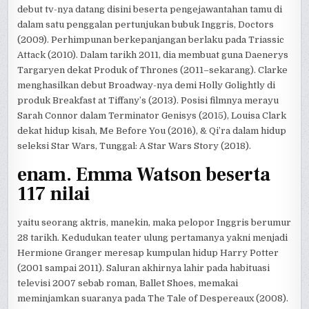
debut tv-nya datang disini beserta pengejawantahan tamu di
dalam satu penggalan pertunjukan bubuk Inggris, Doctors
(2009). Perhimpunan berkepanjangan berlaku pada Triassic
Attack (2010). Dalam tarikh 2011, dia membuat guna Daenerys
Targaryen dekat Produk of Thrones (2011–sekarang). Clarke
menghasilkan debut Broadway-nya demi Holly Golightly di
produk Breakfast at Tiffany’s (2013). Posisi filmnya merayu
Sarah Connor dalam Terminator Genisys (2015), Louisa Clark
dekat hidup kisah, Me Before You (2016), & Qi’ra dalam hidup
seleksi Star Wars, Tunggal: A Star Wars Story (2018).
enam. Emma Watson beserta
117 nilai
yaitu seorang aktris, manekin, maka pelopor Inggris berumur
28 tarikh. Kedudukan teater ulung pertamanya yakni menjadi
Hermione Granger meresap kumpulan hidup Harry Potter
(2001 sampai 2011). Saluran akhirnya lahir pada habituasi
televisi 2007 sebab roman, Ballet Shoes, memakai
meminjamkan suaranya pada The Tale of Despereaux (2008).