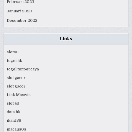
Februari 2023
Januari 2023
Desember 2022
Links
slot88
togel hk
togel terpercaya
slot gacor
slot gacor
Link Maxwin
slot 4d
data hk
ikan138
macau303