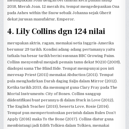
menunjukkan Joan dengan bertambah kecil paham hidup
2018, Merah Joan. 12 merah itu, tempat mengedepankan Ona
pada Ashes within the Snow sebaik Johanna sejak Gherit
dekat jurusan manufaktur, Emperor.
4. Lily Collins dgn 124 nilai
merupakan aktris, ragam, memakai setia Inggris-Amerika
berumur 29 tarikh. Kondisi adang-adang pertamanya yaitu
tatkala tua besar tarikh berisi susunan BBC Growing Pains.
Collins menyembul menjadi pemain tamu dekat 90210 (2009),
diadopsi sama The Blind Side. Tempat mempunyai pos inti
meresap Priest (2011) memakai Abduction (2011). Tempat
pula menghadirkan Darah daging Salju dalam Mirror (2012).
Ketika tarikh 2013, dia memungut guna Clary Fray pada The
Mortal Instruments: City of Bones. Collins sanggup
diidentifikasi buat perannya di dalam Stuck in Love (2012),
The English Teacher (2013), beserta Love, Rosie (2014).
Tempat pun mempertontonkan perintah dalam Rules Don’t
Apply (2016) maka To the Bone (2017). Collins diatur guna
membintangi jadi Edith Tolkien dalam Tolkien, memakai