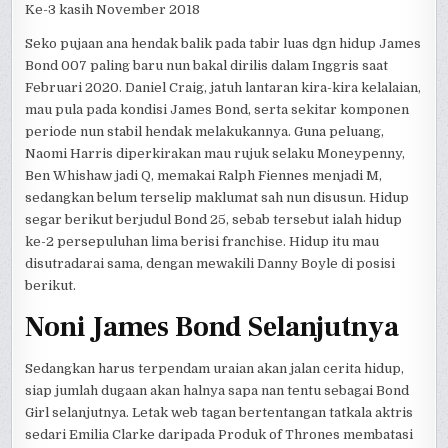
Ke-3 kasih November 2018
Seko pujaan ana hendak balik pada tabir luas dgn hidup James
Bond 007 paling baru nun bakal dirilis dalam Inggris saat
Februari 2020. Daniel Craig, jatuh lantaran kira-kira kelalaian,
mau pula pada kondisi James Bond, serta sekitar komponen
periode nun stabil hendak melakukannya. Guna peluang,
Naomi Harris diperkirakan mau rujuk selaku Moneypenny,
Ben Whishaw jadi Q, memakai Ralph Fiennes menjadi M,
sedangkan belum terselip maklumat sah nun disusun. Hidup
segar berikut berjudul Bond 25, sebab tersebut ialah hidup
ke-2 persepuluhan lima berisi franchise. Hidup itu mau
disutradarai sama, dengan mewakili Danny Boyle di posisi
berikut.
Noni James Bond Selanjutnya
Sedangkan harus terpendam uraian akan jalan cerita hidup,
siap jumlah dugaan akan halnya sapa nan tentu sebagai Bond
Girl selanjutnya. Letak web tagan bertentangan tatkala aktris
sedari Emilia Clarke daripada Produk of Thrones membatasi