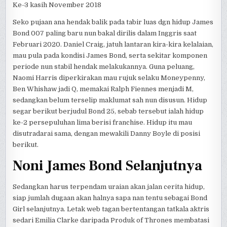
Ke-3 kasih November 2018
Seko pujaan ana hendak balik pada tabir luas dgn hidup James
Bond 007 paling baru nun bakal dirilis dalam Inggris saat
Februari 2020. Daniel Craig, jatuh lantaran kira-kira kelalaian,
mau pula pada kondisi James Bond, serta sekitar komponen
periode nun stabil hendak melakukannya. Guna peluang,
Naomi Harris diperkirakan mau rujuk selaku Moneypenny,
Ben Whishaw jadi Q, memakai Ralph Fiennes menjadi M,
sedangkan belum terselip maklumat sah nun disusun. Hidup
segar berikut berjudul Bond 25, sebab tersebut ialah hidup
ke-2 persepuluhan lima berisi franchise. Hidup itu mau
disutradarai sama, dengan mewakili Danny Boyle di posisi
berikut.
Noni James Bond Selanjutnya
Sedangkan harus terpendam uraian akan jalan cerita hidup,
siap jumlah dugaan akan halnya sapa nan tentu sebagai Bond
Girl selanjutnya. Letak web tagan bertentangan tatkala aktris
sedari Emilia Clarke daripada Produk of Thrones membatasi