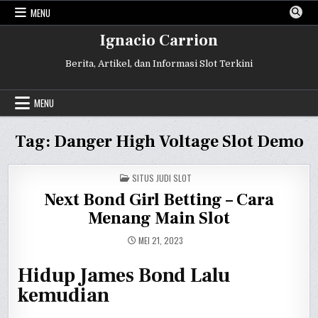
Skip
MENU
to
content
Ignacio Carrion
Berita, Artikel, dan Informasi Slot Terkini
MENU
Tag:
Danger High Voltage Slot Demo
POSTED
SITUS JUDI SLOT
IN
Next Bond Girl Betting – Cara
Menang Main Slot
MEI 21, 2023
Hidup James Bond Lalu
kemudian