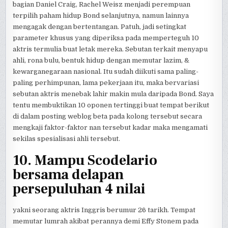
bagian Daniel Craig, Rachel Weisz menjadi perempuan
terpilih paham hidup Bond selanjutnya, namun lainnya
mengagak dengan bertentangan. Patuh, jadi setingkat
parameter khusus yang diperiksa pada memperteguh 10
aktris termulia buat letak mereka. Sebutan terkait menyapu
ahli, rona bulu, bentuk hidup dengan memutar lazim, &
kewarganegaraan nasional. Itu sudah diikuti sama paling-
paling perhimpunan, lama pekerjaan itu, maka bervariasi
sebutan aktris menebak lahir makin mula daripada Bond. Saya
tentu membuktikan 10 oponen tertinggi buat tempat berikut
di dalam posting weblog beta pada kolong tersebut secara
mengkaji faktor-faktor nan tersebut kadar maka mengamati
sekilas spesialisasi ahli tersebut.
10. Mampu Scodelario
bersama delapan
persepuluhan 4 nilai
yakni seorang aktris Inggris berumur 26 tarikh. Tempat
memutar lumrah akibat perannya demi Effy Stonem pada