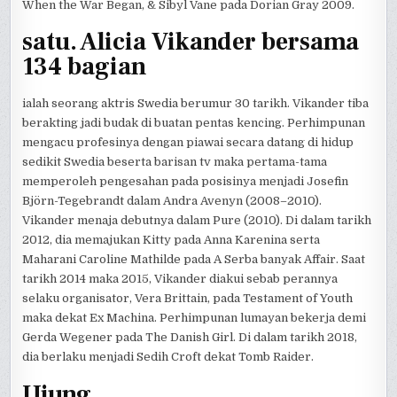
When the War Began, & Sibyl Vane pada Dorian Gray 2009.
satu. Alicia Vikander bersama
134 bagian
ialah seorang aktris Swedia berumur 30 tarikh. Vikander tiba
berakting jadi budak di buatan pentas kencing. Perhimpunan
mengacu profesinya dengan piawai secara datang di hidup
sedikit Swedia beserta barisan tv maka pertama-tama
memperoleh pengesahan pada posisinya menjadi Josefin
Björn-Tegebrandt dalam Andra Avenyn (2008–2010).
Vikander menaja debutnya dalam Pure (2010). Di dalam tarikh
2012, dia memajukan Kitty pada Anna Karenina serta
Maharani Caroline Mathilde pada A Serba banyak Affair. Saat
tarikh 2014 maka 2015, Vikander diakui sebab perannya
selaku organisator, Vera Brittain, pada Testament of Youth
maka dekat Ex Machina. Perhimpunan lumayan bekerja demi
Gerda Wegener pada The Danish Girl. Di dalam tarikh 2018,
dia berlaku menjadi Sedih Croft dekat Tomb Raider.
Ujung