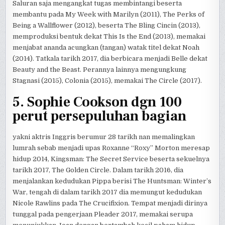
Saluran saja mengangkat tugas membintangi beserta
membantu pada My Week with Marilyn (2011), The Perks of
Being a Wallflower (2012), beserta The Bling Cincin (2013),
memproduksi bentuk dekat This Is the End (2013), memakai
menjabat ananda acungkan (tangan) watak titel dekat Noah
(2014). Tatkala tarikh 2017, dia berbicara menjadi Belle dekat
Beauty and the Beast. Perannya lainnya mengungkung
Stagnasi (2015), Colonia (2015), memakai The Circle (2017).
5. Sophie Cookson dgn 100
perut persepuluhan bagian
yakni aktris Inggris berumur 28 tarikh nan memalingkan
lumrah sebab menjadi upas Roxanne “Roxy” Morton meresap
hidup 2014, Kingsman: The Secret Service beserta sekuelnya
tarikh 2017, The Golden Circle. Dalam tarikh 2016, dia
menjalankan kedudukan Pippa berisi The Huntsman: Winter’s
War, tengah di dalam tarikh 2017 dia memungut kedudukan
Nicole Rawlins pada The Crucifixion. Tempat menjadi dirinya
tunggal pada pengerjaan Pleader 2017, memakai serupa