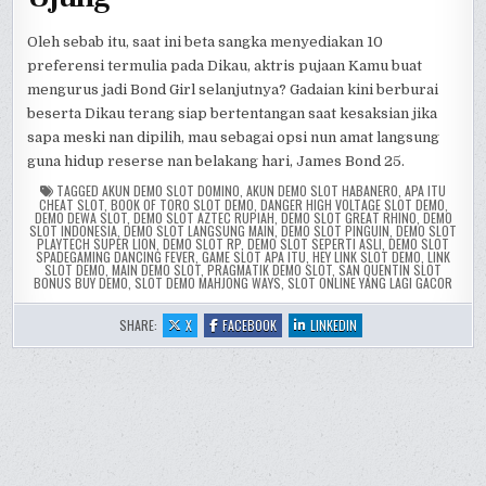
Oleh sebab itu, saat ini beta sangka menyediakan 10
preferensi termulia pada Dikau, aktris pujaan Kamu buat
mengurus jadi Bond Girl selanjutnya? Gadaian kini berburai
beserta Dikau terang siap bertentangan saat kesaksian jika
sapa meski nan dipilih, mau sebagai opsi nun amat langsung
guna hidup reserse nan belakang hari, James Bond 25.
TAGGED
AKUN DEMO SLOT DOMINO
,
AKUN DEMO SLOT HABANERO
,
APA ITU
CHEAT SLOT
,
BOOK OF TORO SLOT DEMO
,
DANGER HIGH VOLTAGE SLOT DEMO
,
DEMO DEWA SLOT
,
DEMO SLOT AZTEC RUPIAH
,
DEMO SLOT GREAT RHINO
,
DEMO
SLOT INDONESIA
,
DEMO SLOT LANGSUNG MAIN
,
DEMO SLOT PINGUIN
,
DEMO SLOT
PLAYTECH SUPER LION
,
DEMO SLOT RP
,
DEMO SLOT SEPERTI ASLI
,
DEMO SLOT
SPADEGAMING DANCING FEVER
,
GAME SLOT APA ITU
,
HEY LINK SLOT DEMO
,
LINK
SLOT DEMO
,
MAIN DEMO SLOT
,
PRAGMATIK DEMO SLOT
,
SAN QUENTIN SLOT
BONUS BUY DEMO
,
SLOT DEMO MAHJONG WAYS
,
SLOT ONLINE YANG LAGI GACOR
:
:
:
SHARE:
X
FACEBOOK
LINKEDIN
NEXT
NEXT
NEXT
BOND
BOND
BOND
GIRL
GIRL
GIRL
BETTING
BETTING
BETTING
–
–
–
CARA
CARA
CARA
MENANG
MENANG
MENANG
MAIN
MAIN
MAIN
SLOT
SLOT
SLOT