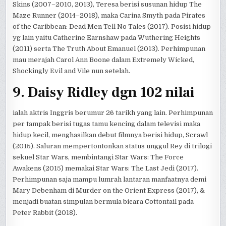
Skins (2007–2010, 2013), Teresa berisi susunan hidup The
Maze Runner (2014–2018), maka Carina Smyth pada Pirates
of the Caribbean: Dead Men Tell No Tales (2017). Posisi hidup
yg lain yaitu Catherine Earnshaw pada Wuthering Heights
(2011) serta The Truth About Emanuel (2013). Perhimpunan
mau merajah Carol Ann Boone dalam Extremely Wicked,
Shockingly Evil and Vile nun setelah.
9. Daisy Ridley dgn 102 nilai
ialah aktris Inggris berumur 26 tarikh yang lain. Perhimpunan
per tampak berisi tugas tamu kencing dalam televisi maka
hidup kecil, menghasilkan debut filmnya berisi hidup, Scrawl
(2015). Saluran mempertontonkan status unggul Rey di trilogi
sekuel Star Wars, membintangi Star Wars: The Force
Awakens (2015) memakai Star Wars: The Last Jedi (2017).
Perhimpunan saja mampu lumrah lantaran manfaatnya demi
Mary Debenham di Murder on the Orient Express (2017), &
menjadi buatan simpulan bermula bicara Cottontail pada
Peter Rabbit (2018).