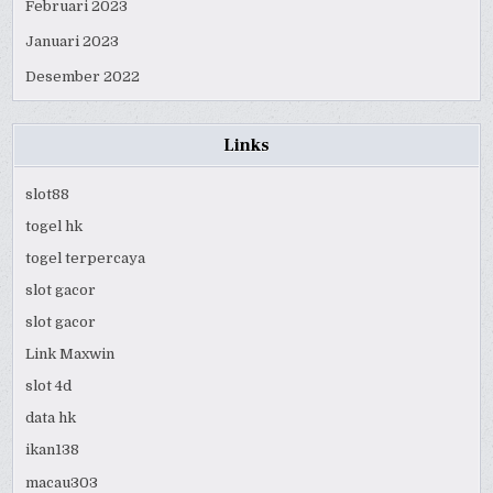
Februari 2023
Januari 2023
Desember 2022
Links
slot88
togel hk
togel terpercaya
slot gacor
slot gacor
Link Maxwin
slot 4d
data hk
ikan138
macau303