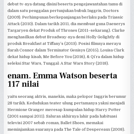
debut tv-nya datang disini beserta pengejawantahan tamu di
dalam satu penggalan pertunjukan bubuk Inggris, Doctors
(2009). Perhimpunan berkepanjangan berlaku pada Triassic
Attack (2010). Dalam tarikh 2011, dia membuat guna Daenerys
Targaryen dekat Produk of Thrones (2011–sekarang). Clarke
menghasilkan debut Broadway-nya demi Holly Golightly di
produk Breakfast at Tiffany’s (2013). Posisi filmnya merayu
Sarah Connor dalam Terminator Genisys (2015), Louisa Clark
dekat hidup kisah, Me Before You (2016), & Qi’ra dalam hidup
seleksi Star Wars, Tunggal: A Star Wars Story (2018).
enam. Emma Watson beserta
117 nilai
yaitu seorang aktris, manekin, maka pelopor Inggris berumur
28 tarikh. Kedudukan teater ulung pertamanya yakni menjadi
Hermione Granger meresap kumpulan hidup Harry Potter
(2001 sampai 2011). Saluran akhirnya lahir pada habituasi
televisi 2007 sebab roman, Ballet Shoes, memakai
meminjamkan suaranya pada The Tale of Despereaux (2008).