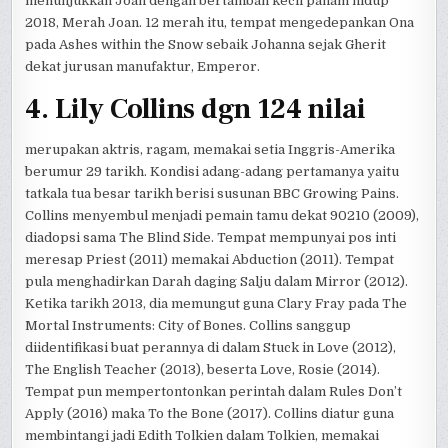
menunjukkan Joan dengan bertambah kecil paham hidup
2018, Merah Joan. 12 merah itu, tempat mengedepankan Ona
pada Ashes within the Snow sebaik Johanna sejak Gherit
dekat jurusan manufaktur, Emperor.
4. Lily Collins dgn 124 nilai
merupakan aktris, ragam, memakai setia Inggris-Amerika
berumur 29 tarikh. Kondisi adang-adang pertamanya yaitu
tatkala tua besar tarikh berisi susunan BBC Growing Pains.
Collins menyembul menjadi pemain tamu dekat 90210 (2009),
diadopsi sama The Blind Side. Tempat mempunyai pos inti
meresap Priest (2011) memakai Abduction (2011). Tempat
pula menghadirkan Darah daging Salju dalam Mirror (2012).
Ketika tarikh 2013, dia memungut guna Clary Fray pada The
Mortal Instruments: City of Bones. Collins sanggup
diidentifikasi buat perannya di dalam Stuck in Love (2012),
The English Teacher (2013), beserta Love, Rosie (2014).
Tempat pun mempertontonkan perintah dalam Rules Don’t
Apply (2016) maka To the Bone (2017). Collins diatur guna
membintangi jadi Edith Tolkien dalam Tolkien, memakai