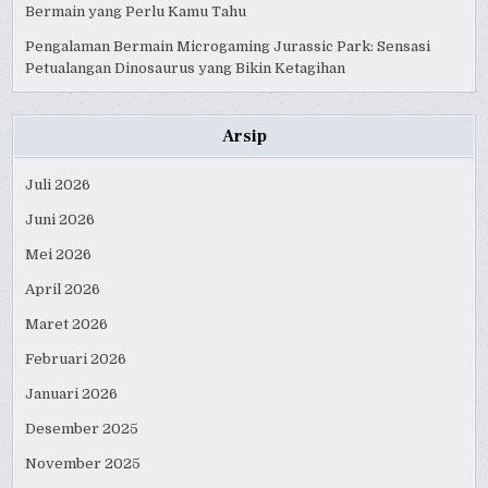
Bermain yang Perlu Kamu Tahu
Pengalaman Bermain Microgaming Jurassic Park: Sensasi
Petualangan Dinosaurus yang Bikin Ketagihan
Arsip
Juli 2026
Juni 2026
Mei 2026
April 2026
Maret 2026
Februari 2026
Januari 2026
Desember 2025
November 2025