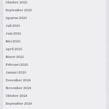
Oktober 2025
September 2025
Agustus 2025
Juli 2025
Juni 2025
Mei 2025
April 2025
Maret 2025
Februari 2025
Januari 2025
Desember 2024
November 2024
Oktober 2024
September 2024