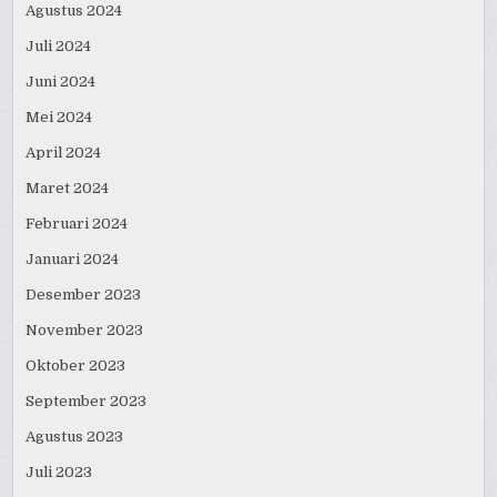
Agustus 2024
Juli 2024
Juni 2024
Mei 2024
April 2024
Maret 2024
Februari 2024
Januari 2024
Desember 2023
November 2023
Oktober 2023
September 2023
Agustus 2023
Juli 2023