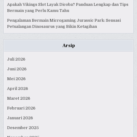
Apakah Vikings Slot Layak Dicoba? Panduan Lengkap dan Tips
Bermain yang Perlu Kamu Tahu
Pengalaman Bermain Microgaming Jurassic Park: Sensasi
Petualangan Dinosaurus yang Bikin Ketagihan
Arsip
Juli 2026
Juni 2026
Mei 2026
April 2026
Maret 2026
Februari 2026
Januari 2026
Desember 2025