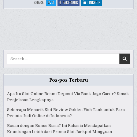
:
:
:
SHARE:
X
FACEBOOK
LINKEDIN
SLOTS
SLOTS
SLOTS
O
O
O
GOLD
GOLD
GOLD
SLOT
SLOT
SLOT
SLOT
SLOT
SLOT
ONLINE
ONLINE
ONLINE
REVIEW
REVIEW
REVIEW
Search
for:
Pos-pos Terbaru
Apa Itu Slot Online Resmi Deposit Via Bank Jago Gacor? Simak
Penjelasan Lengkapnya
Seberapa Menarik Slot Review Golden Fish Tank untuk Para
Pecinta Judi Online di Indonesia?
Bosan dengan Bonus Biasa? Ini Rahasia Mendapatkan
Keuntungan Lebih dari Promo Slot Jackpot Mingguan