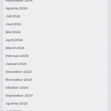
September 2024
Agustus 2024
Juli 2024
Juni 2024
Mei 2024
April 2024
Maret 2024
Februari 2024
Januari 2024
Desember 2023
November 2023
Oktober 2023
September 2023
Agustus 2023