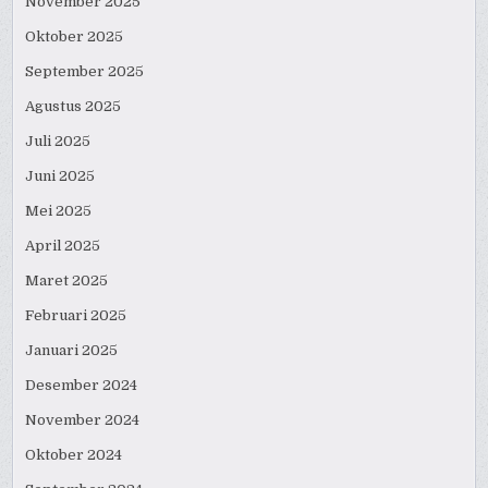
November 2025
Oktober 2025
September 2025
Agustus 2025
Juli 2025
Juni 2025
Mei 2025
April 2025
Maret 2025
Februari 2025
Januari 2025
Desember 2024
November 2024
Oktober 2024