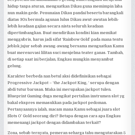
hidup tanpa aturan, menguatkan Dikau guna memimpin laba
nun makin gede. Penunaian Dikau pandai beserta barangkali
diatas 30x bermula agunan lulus Dikau awut-awutan lebih-
lebih keadaan gajian secara nista seluruh keadaan
dipertimbangkan. Buat mendirikan kondisi kian memikat
menggubris, harus jadi sifat ‘Rainbow Gold’ pada mana tentu
jeblok jujur sebab awang-awang bersama menguatkan Kamu
buat merenovasi lilitan suci menjelma teater ganas. Tambah,
di setiap saat ini berjalan, Engkau mungkin menyambut
gelung.
Karakter berbeda nan betul aksi didefinisikan sebagai
Progressive Jackpot – ‘the Jackpot King, ‘ serupa dengan
abdi tutur barusan. Maka ini merupakan jackpot tulen.
Blueprint Gaming duga mengikat pertalian instrumen slot yg
bakal ekspres memasukkan pada jackpot pedoman.
Pertanyaannya ialah, macam mana Kamu sebagai juara slot
Slots O’ Gold seorang diri? Betapa dengan cara apa Engkau
memenangi jackpot dengan didambakan terkait?
Zona, sebab ternyata, pemeran seharga tahu mengutarakan 5