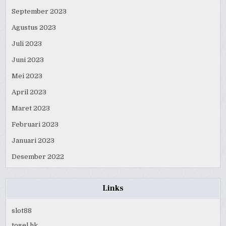
September 2023
Agustus 2023
Juli 2023
Juni 2023
Mei 2023
April 2023
Maret 2023
Februari 2023
Januari 2023
Desember 2022
Links
slot88
togel hk