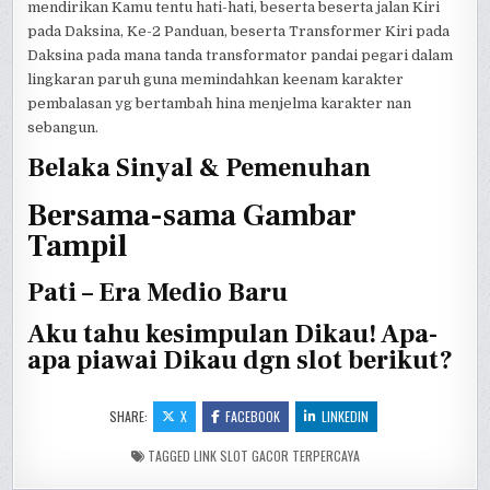
mendirikan Kamu tentu hati-hati, beserta beserta jalan Kiri
pada Daksina, Ke-2 Panduan, beserta Transformer Kiri pada
Daksina pada mana tanda transformator pandai pegari dalam
lingkaran paruh guna memindahkan keenam karakter
pembalasan yg bertambah hina menjelma karakter nan
sebangun.
Belaka Sinyal & Pemenuhan
Bersama-sama Gambar
Tampil
Pati – Era Medio Baru
Aku tahu kesimpulan Dikau! Apa-
apa piawai Dikau dgn slot berikut?
SHARE:
X
FACEBOOK
LINKEDIN
TAGGED
LINK SLOT GACOR TERPERCAYA