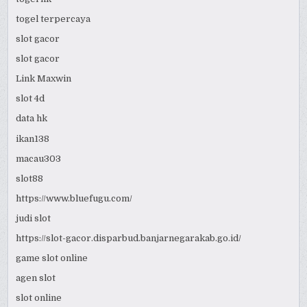
togel terpercaya
slot gacor
slot gacor
Link Maxwin
slot 4d
data hk
ikan138
macau303
slot88
https://www.bluefugu.com/
judi slot
https://slot-gacor.disparbud.banjarnegarakab.go.id/
game slot online
agen slot
slot online