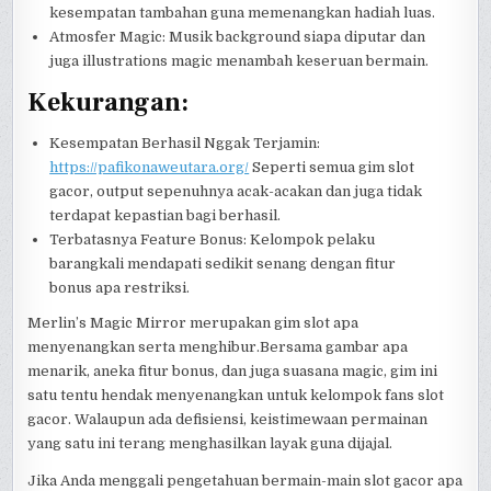
kesempatan tambahan guna memenangkan hadiah luas.
Atmosfer Magic: Musik background siapa diputar dan
juga illustrations magic menambah keseruan bermain.
Kekurangan:
Kesempatan Berhasil Nggak Terjamin:
https://pafikonaweutara.org/
Seperti semua gim slot
gacor, output sepenuhnya acak-acakan dan juga tidak
terdapat kepastian bagi berhasil.
Terbatasnya Feature Bonus: Kelompok pelaku
barangkali mendapati sedikit senang dengan fitur
bonus apa restriksi.
Merlin’s Magic Mirror merupakan gim slot apa
menyenangkan serta menghibur.Bersama gambar apa
menarik, aneka fitur bonus, dan juga suasana magic, gim ini
satu tentu hendak menyenangkan untuk kelompok fans slot
gacor. Walaupun ada defisiensi, keistimewaan permainan
yang satu ini terang menghasilkan layak guna dijajal.
Jika Anda menggali pengetahuan bermain-main slot gacor apa