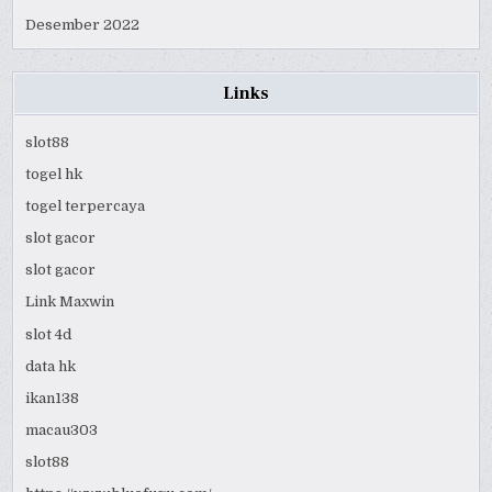
Desember 2022
Links
slot88
togel hk
togel terpercaya
slot gacor
slot gacor
Link Maxwin
slot 4d
data hk
ikan138
macau303
slot88