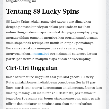
tengah booming ini.
Tentang 88 Lucky Spins
88 Lucky Spins adalah game slot gacor yang dimajukan
dengan pemasok terdepan dalam perusahaan taruhan
online.Dengan desain apa memikat dan juga gameplay yang
mengasyikkan, game ini memberikan pengalaman bermain-
main siapa tidak terlupakan untuk kelompok pemainnya.
Bersama visual apa mempesona serta suara yang
menyenangkan,
menangbet
permainan ini satu cocok guna
partisipan newbie maupun siapa sudah berkecimpung.
Ciri-Ciri Unggulan
Salah satu feature unggulan asal gim slot gacor 88 Lucky
Putaran ialah bonus hadiah besar yang besar.Serta 88 pay
lines, partisipan punya kesempatan untuk menang bonus luas
masing-masing kali memutar roll. Selain itu, permainan ini
juga diberi bersama ciri bonus siapa memesona, mirip gratis
giliran dan miniatur permainan apa akan meningkatkan