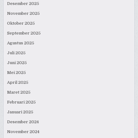
Desember 2025
November 2025
Oktober 2025
September 2025
Agustus 2025
Juli 2025
Juni 2025
Mei 2025
April 2025
Maret 2025
Februari 2025
Januari 2025
Desember 2024
November 2024