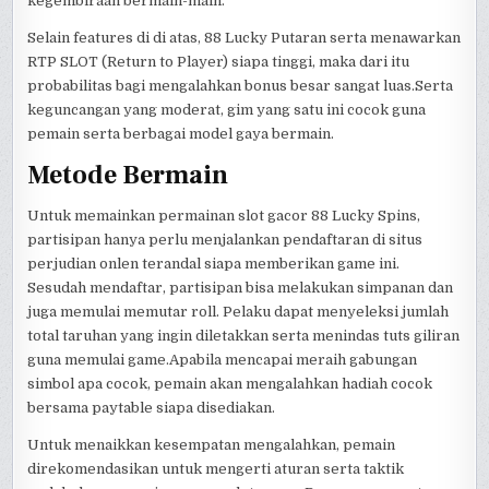
kegembiraan bermain-main.
Selain features di di atas, 88 Lucky Putaran serta menawarkan
RTP SLOT (Return to Player) siapa tinggi, maka dari itu
probabilitas bagi mengalahkan bonus besar sangat luas.Serta
keguncangan yang moderat, gim yang satu ini cocok guna
pemain serta berbagai model gaya bermain.
Metode Bermain
Untuk memainkan permainan slot gacor 88 Lucky Spins,
partisipan hanya perlu menjalankan pendaftaran di situs
perjudian onlen terandal siapa memberikan game ini.
Sesudah mendaftar, partisipan bisa melakukan simpanan dan
juga memulai memutar roll. Pelaku dapat menyeleksi jumlah
total taruhan yang ingin diletakkan serta menindas tuts giliran
guna memulai game.Apabila mencapai meraih gabungan
simbol apa cocok, pemain akan mengalahkan hadiah cocok
bersama paytable siapa disediakan.
Untuk menaikkan kesempatan mengalahkan, pemain
direkomendasikan untuk mengerti aturan serta taktik