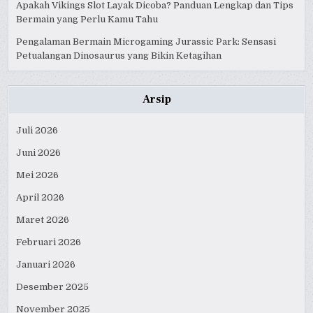
Apakah Vikings Slot Layak Dicoba? Panduan Lengkap dan Tips
Bermain yang Perlu Kamu Tahu
Pengalaman Bermain Microgaming Jurassic Park: Sensasi
Petualangan Dinosaurus yang Bikin Ketagihan
Arsip
Juli 2026
Juni 2026
Mei 2026
April 2026
Maret 2026
Februari 2026
Januari 2026
Desember 2025
November 2025