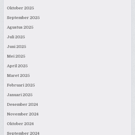
Oktober 2025
September 2025
Agustus 2025
Juli 2025
Juni 2025
Mei 2025
April 2025
Maret 2025
Februari 2025
Januari 2025
Desember 2024
November 2024
Oktober 2024
September 2024