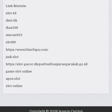
Link Maxwin
slot 4d
data hk
ikan138
macau303
slot88
https://www.bluefugu.com/
judi slot
https://slot-gacor.disparbud.banjarnegarakab.go.id/
game slot online
agen slot
slot online
Copyright © 2026 Ignacio Carrion