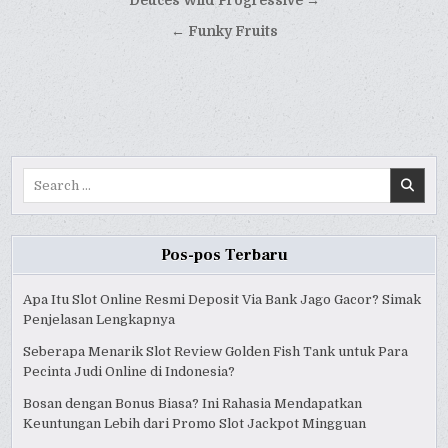
Navigasi
Deuces Wild Progressive →
pos
← Funky Fruits
Search
for:
Pos-pos Terbaru
Apa Itu Slot Online Resmi Deposit Via Bank Jago Gacor? Simak
Penjelasan Lengkapnya
Seberapa Menarik Slot Review Golden Fish Tank untuk Para
Pecinta Judi Online di Indonesia?
Bosan dengan Bonus Biasa? Ini Rahasia Mendapatkan
Keuntungan Lebih dari Promo Slot Jackpot Mingguan