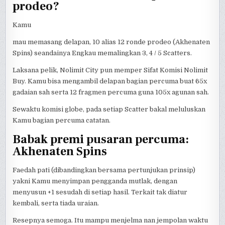
prodeo?
Kamu
mau memasang delapan, 10 alias 12 ronde prodeo (Akhenaten
Spins) seandainya Engkau memalingkan 3, 4 / 5 Scatters.
Laksana pelik, Nolimit City pun memper Sifat Komisi Nolimit
Buy. Kamu bisa mengambil delapan bagian percuma buat 65x
gadaian sah serta 12 fragmen percuma guna 105x agunan sah.
Sewaktu komisi globe, pada setiap Scatter bakal meluluskan
Kamu bagian percuma catatan.
Babak premi pusaran percuma:
Akhenaten Spins
Faedah pati (dibandingkan bersama pertunjukan prinsip)
yakni Kamu menyimpan pengganda mutlak, dengan
menyusun +1 sesudah di setiap hasil. Terkait tak diatur
kembali, serta tiada uraian.
Resepnya semoga. Itu mampu menjelma nan jempolan waktu