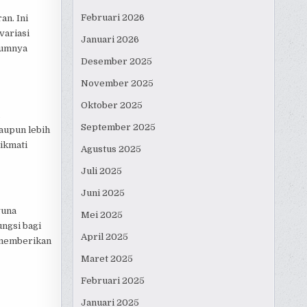
Februari 2026
an. Ini
ariasi
Januari 2026
mumnya
Desember 2025
November 2025
Oktober 2025
September 2025
taupun lebih
ikmati
Agustus 2025
Juli 2025
Juni 2025
guna
Mei 2025
ngsi bagi
April 2025
 memberikan
Maret 2025
Februari 2025
Januari 2025