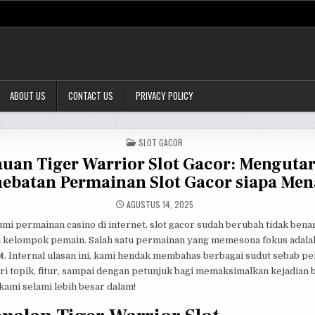
ABOUT US
CONTACT US
PRIVACY POLICY
POSTED
SLOT GACOR
IN
auan Tiger Warrior Slot Gacor: Menguta
ebatan Permainan Slot Gacor siapa Men
AGUSTUS 14, 2025
mi permainan casino di internet, slot gacor sudah berubah tidak benar
gi kelompok pemain. Salah satu permainan yang memesona fokus adal
t
. Internal ulasan ini, kami hendak membahas berbagai sudut sebab pe
ri topik, fitur, sampai dengan petunjuk bagi memaksimalkan kejadian 
kami selami lebih besar dalam!