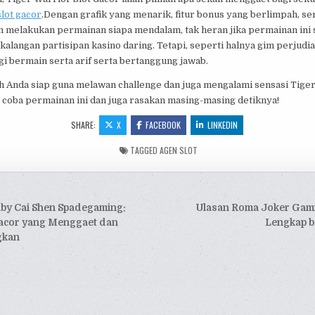
slot gacor
.Dengan grafik yang menarik, fitur bonus yang berlimpah, se
 melakukan permainan siapa mendalam, tak heran jika permainan ini
 kalangan partisipan kasino daring. Tetapi, seperti halnya gim perjudia
gi bermain serta arif serta bertanggung jawab.
ah Anda siap guna melawan challenge dan juga mengalami sensasi Tige
 coba permainan ini dan juga rasakan masing-masing detiknya!
SHARE:
X
FACEBOOK
LINKEDIN
TAGGED
AGEN SLOT
si
by Cai Shen Spadegaming:
Ulasan Roma Joker Gam
acor yang Menggaet dan
Lengkap b
gkan