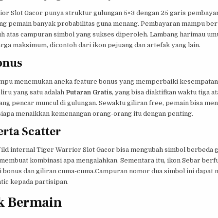
ior Slot Gacor punya struktur gulungan 5×3 dengan 25 garis pembayar
 pemain banyak probabilitas guna menang. Pembayaran mampu berv
h atas campuran simbol yang sukses diperoleh. Lambang harimau u
rga maksimum, dicontoh dari ikon pejuang dan artefak yang lain.
onus
mpu menemukan aneka feature bonus yang memperbaiki kesempatan
liru yang satu adalah
Putaran Gratis
, yang bisa diaktifkan waktu tiga a
ang pencar muncul di gulungan. Sewaktu giliran free, pemain bisa men
 siapa menaikkan kemenangan orang-orang itu dengan penting.
erta Scatter
ld internal Tiger Warrior Slot Gacor bisa mengubah simbol berbeda 
embuat kombinasi apa mengalahkan. Sementara itu, ikon Sebar berfu
i bonus dan giliran cuma-cuma.Campuran nomor dua simbol ini dapat
ntic kepada partisipan.
k Bermain