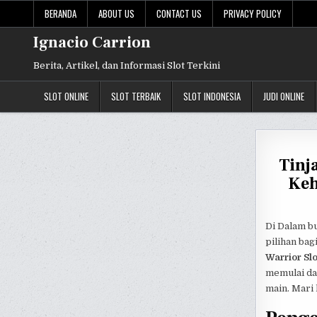
Skip
BERANDA
ABOUT US
CONTACT US
PRIVACY POLICY
to
content
Ignacio Carrion
Berita, Artikel, dan Informasi Slot Terkini
SLOT ONLINE
SLOT TERBAIK
SLOT INDONESIA
JUDI ONLINE
Tinj
Keh
Di Dalam bu
pilihan ba
Warrior Slo
memulai da
main. Mari 