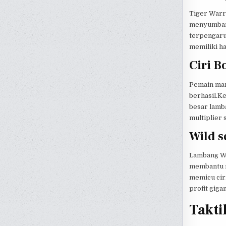
Tiger Warr
menyumbang
terpengaru
memiliki ha
Ciri B
Pemain ma
berhasil.Ke
besar lamb
multiplier
Wild s
Lambang Wi
membantu m
memicu cir
profit giga
Takti