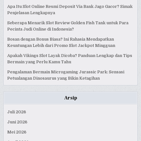
Apa Itu Slot Online Resmi Deposit Via Bank Jago Gacor? Simak
Penjelasan Lengkapnya
Seberapa Menarik Slot Review Golden Fish Tank untuk Para
Pecinta Judi Online di Indonesia?
Bosan dengan Bonus Biasa? Ini Rahasia Mendapatkan
Keuntungan Lebih dari Promo Slot Jackpot Mingguan
Apakah Vikings Slot Layak Dicoba? Panduan Lengkap dan Tips
Bermain yang Perlu Kamu Tahu
Pengalaman Bermain Microgaming Jurassic Park: Sensasi
Petualangan Dinosaurus yang Bikin Ketagihan
Arsip
Juli 2026
Juni 2026
Mei 2026