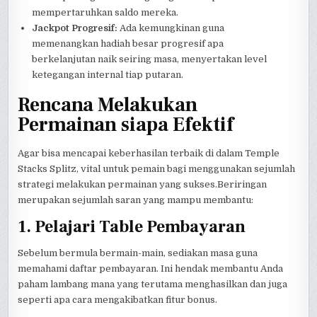
mempertaruhkan saldo mereka.
Jackpot Progresif:
Ada kemungkinan guna
memenangkan hadiah besar progresif apa
berkelanjutan naik seiring masa, menyertakan level
ketegangan internal tiap putaran.
Rencana Melakukan
Permainan siapa Efektif
Agar bisa mencapai keberhasilan terbaik di dalam Temple
Stacks Splitz, vital untuk pemain bagi menggunakan sejumlah
strategi melakukan permainan yang sukses.Beriringan
merupakan sejumlah saran yang mampu membantu:
1. Pelajari Table Pembayaran
Sebelum bermula bermain-main, sediakan masa guna
memahami daftar pembayaran. Ini hendak membantu Anda
paham lambang mana yang terutama menghasilkan dan juga
seperti apa cara mengakibatkan fitur bonus.