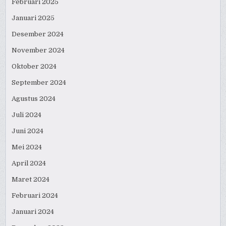
Februari 2025
Januari 2025
Desember 2024
November 2024
Oktober 2024
September 2024
Agustus 2024
Juli 2024
Juni 2024
Mei 2024
April 2024
Maret 2024
Februari 2024
Januari 2024