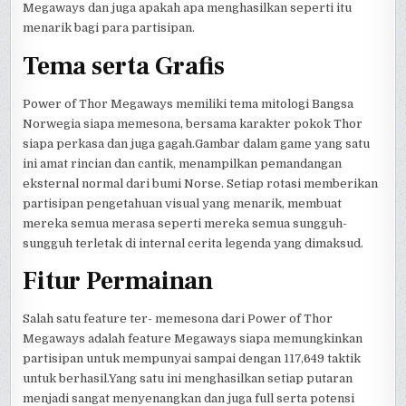
Megaways dan juga apakah apa menghasilkan seperti itu
menarik bagi para partisipan.
Tema serta Grafis
Power of Thor Megaways memiliki tema mitologi Bangsa
Norwegia siapa memesona, bersama karakter pokok Thor
siapa perkasa dan juga gagah.Gambar dalam game yang satu
ini amat rincian dan cantik, menampilkan pemandangan
eksternal normal dari bumi Norse. Setiap rotasi memberikan
partisipan pengetahuan visual yang menarik, membuat
mereka semua merasa seperti mereka semua sungguh-
sungguh terletak di internal cerita legenda yang dimaksud.
Fitur Permainan
Salah satu feature ter- memesona dari Power of Thor
Megaways adalah feature Megaways siapa memungkinkan
partisipan untuk mempunyai sampai dengan 117,649 taktik
untuk berhasil.Yang satu ini menghasilkan setiap putaran
menjadi sangat menyenangkan dan juga full serta potensi