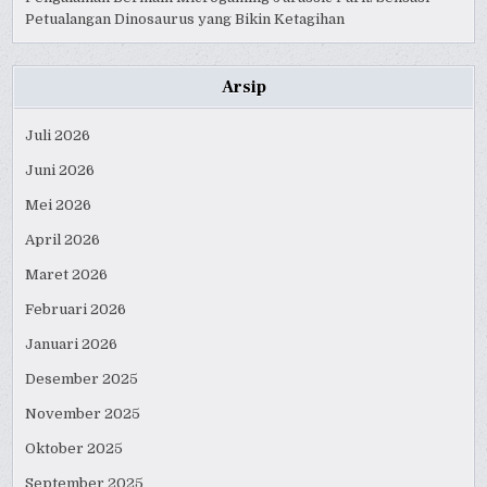
Petualangan Dinosaurus yang Bikin Ketagihan
Arsip
Juli 2026
Juni 2026
Mei 2026
April 2026
Maret 2026
Februari 2026
Januari 2026
Desember 2025
November 2025
Oktober 2025
September 2025