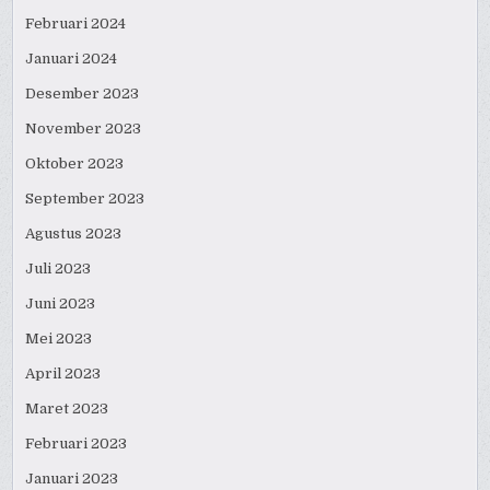
Februari 2024
Januari 2024
Desember 2023
November 2023
Oktober 2023
September 2023
Agustus 2023
Juli 2023
Juni 2023
Mei 2023
April 2023
Maret 2023
Februari 2023
Januari 2023