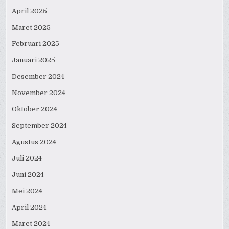
April 2025
Maret 2025
Februari 2025
Januari 2025
Desember 2024
November 2024
Oktober 2024
September 2024
Agustus 2024
Juli 2024
Juni 2024
Mei 2024
April 2024
Maret 2024