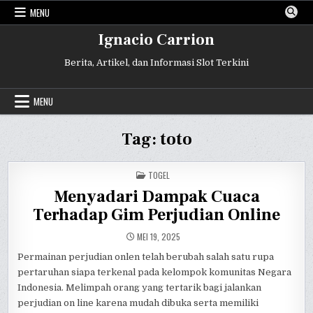
Skip
MENU
to
content
Ignacio Carrion
Berita, Artikel, dan Informasi Slot Terkini
MENU
Tag:
toto
POSTED
TOGEL
IN
Menyadari Dampak Cuaca
Terhadap Gim Perjudian Online
MEI 19, 2025
Permainan perjudian onlen telah berubah salah satu rupa
pertaruhan siapa terkenal pada kelompok komunitas Negara
Indonesia. Melimpah orang yang tertarik bagi jalankan
perjudian on line karena mudah dibuka serta memiliki