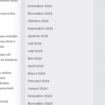
lankan jalan
Desember 2024
November 2024
i seperdua
Oktober 2024
September 2024
Agustus 2024
rupa sekadar
kan ekstra
Juli 2024
ua.
Juni 2024
apa sih
Mei 2024
iran maupun
April 2024
n makin
Maret 2024
Kamu
Februari 2024
 badan
 menelaah
Januari 2024
Desember 2023
rparak
November 2023