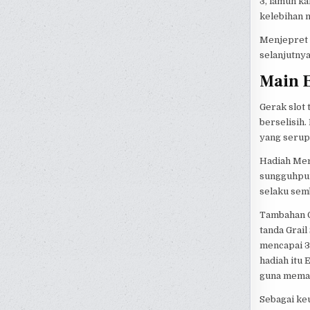
3, lamun ka
kelebihan n
Menjepret 
selanjutnya
Main 
Gerak slot 
berselisih
yang serupa
Hadiah Mer
sungguhpun
selaku sem
Tambahan G
tanda Grail
mencapai 3 
hadiah itu
guna mema
Sebagai ke