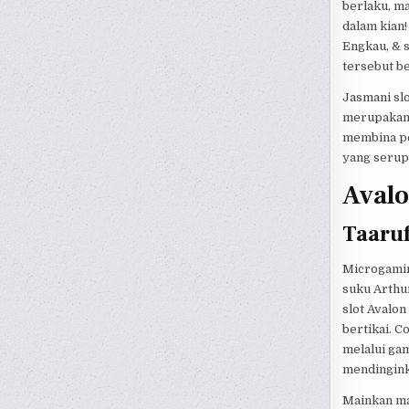
berlaku, m
dalam kian
Engkau, & 
tersebut be
Jasmani sl
merupakan 
membina pe
yang serup
Avalo
Taaru
Microgamin
suku Arthu
slot Avalo
bertikai. 
melalui ga
mendingink
Mainkan mai