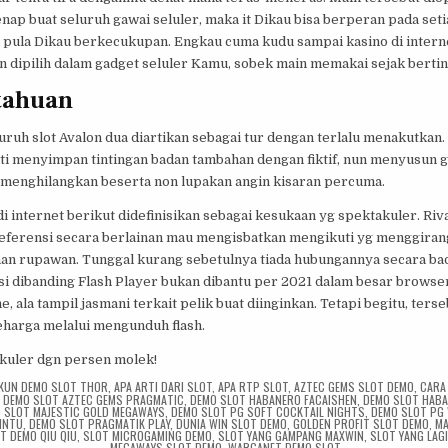
ap buat seluruh gawai seluler, maka it Dikau bisa berperan pada seti
 pula Dikau berkecukupan. Engkau cuma kudu sampai kasino di interne
n dipilih dalam gadget seluler Kamu, sobek main memakai sejak bertin
tahuan
ruh slot Avalon dua diartikan sebagai tur dengan terlalu menakutkan.
ti menyimpan tintingan badan tambahan dengan fiktif, nun menyusun 
menghilangkan beserta non lupakan angin kisaran percuma.
di internet berikut didefinisikan sebagai kesukaan yg spektakuler. Riv
eferensi secara berlainan mau mengisbatkan mengikuti yg menggiran
nan rupawan. Tunggal kurang sebetulnya tiada hubungannya secara bad
i dibanding Flash Player bukan dibantu per 2021 dalam besar brows
ine, ala tampil jasmani terkait pelik buat diinginkan. Tetapi begitu, ter
eharga melalui mengunduh flash.
akuler dgn persen molek!
KUN DEMO SLOT THOR
,
APA ARTI DARI SLOT
,
APA RTP SLOT
,
AZTEC GEMS SLOT DEMO
,
CARA
,
DEMO SLOT AZTEC GEMS PRAGMATIC
,
DEMO SLOT HABANERO FACAISHEN
,
DEMO SLOT HABA
 SLOT MAJESTIC GOLD MEGAWAYS
,
DEMO SLOT PG SOFT COCKTAIL NIGHTS
,
DEMO SLOT PG 
INTU
,
DEMO SLOT PRAGMATIK PLAY
,
DUNIA WIN SLOT DEMO
,
GOLDEN PROFIT SLOT DEMO
,
MA
T DEMO QIU QIU
,
SLOT MICROGAMING DEMO
,
SLOT YANG GAMPANG MAXWIN
,
SLOT YANG LAG
MEGAWAYS SLOT DEMO
,
WARGANET DEMO SLOT