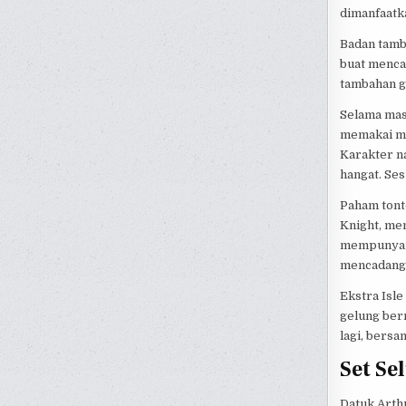
dimanfaatka
Badan tamb
buat mencap
tambahan g
Selama mas
memakai me
Karakter n
hangat. Ses
Paham tont
Knight, me
mempunyai 
mencadang
Ekstra Isle
gelung ber
lagi, bers
Set Se
Datuk Arth