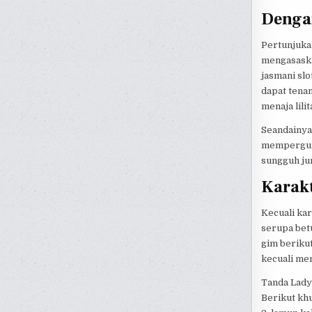
Dengan
Pertunjukan
mengasaska
jasmani sl
dapat tenan
menaja lili
Seandainya 
memperguna
sungguh jum
Karakt
Kecuali ka
serupa bet
gim berikut
kecuali mem
Tanda Lady 
Berikut kh