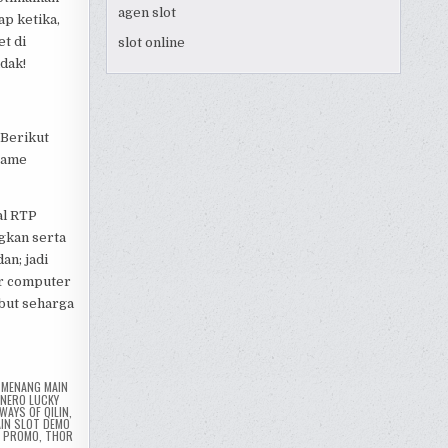
agen slot
ap ketika,
t di
slot online
dak!
 Berikut
game
al RTP
gkan serta
an; jadi
er computer
sebut seharga
 MENANG MAIN
NERO LUCKY
WAYS OF QILIN
,
IN SLOT DEMO
I PROMO
,
THOR