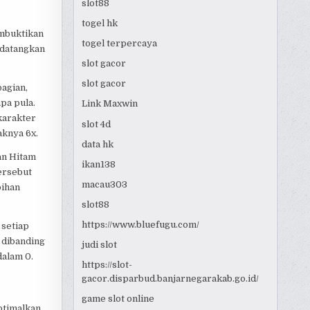
slot88
togel hk
mbuktikan
togel terpercaya
endatangkan
slot gacor
slot gacor
agian,
pa pula.
Link Maxwin
karakter
slot 4d
aknya 6x.
data hk
an Hitam
ikan138
ersebut
macau303
bihan
slot88
https://www.bluefugu.com/
 setiap
 dibanding
judi slot
dalam 0.
https://slot-
gacor.disparbud.banjarnegarakab.go.id/
game slot online
ptimalkan