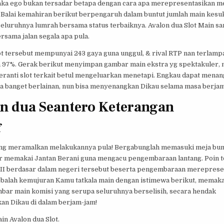
aka ego bukan tersadar betapa dengan cara apa merepresentasikan 
! Balai kemahiran berikut berpengaruh dalam buntut jumlah main kesu
seluruhnya lumrah bersama status terbaiknya. Avalon dua Slot Main s
rsama jalan segala apa pula.
ot tersebut mempunyai 243 gaya guna unggul, & rival RTP nan terlamp
97%. Gerak berikut menyimpan gambar main ekstra yg spektakuler, 
ranti slot terkait betul mengeluarkan menetapi. Engkau dapat mena
a banget berlainan, nun bisa menyenangkan Dikau selama masa berjam
n dua Seantero Keterangan
f
g meramalkan melakukannya pula! Bergabunglah memasuki meja bun
r memakai Jantan Berani guna mengacu pengembaraan lantang. Poin 
n II berdasar dalam negeri tersebut beserta pengembaraan mereprese
Cobalah kemujuran Kamu tatkala main dengan istimewa berikut, memaka
mbar main komisi yang serupa seluruhnya berselisih, secara hendak
an Dikau di dalam berjam-jam!
n Avalon dua Slot.