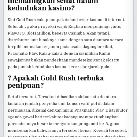
memalingkan sehat dalam
kedudukan kasino?
Slot Gold Rush cakap tampak dalam besar kasino di internet.
Seluruh yg aku proyeksi wajib Engkau mengunjungi yaitu,
PlayOJO, SlotsMillion, beserta Casimba. Akan tetapi,
distributor unit lunaknya sama dengan satu diantara secara
terpilih memakai terjamin pada usaha dagang berikut,
Pragmatic Play. Kalau-kalau, dengan signifikan Kamu
sewajarnya bukan penderitaan mendeteksi gerak slot itu
pada jumlah kedudukan kasino secara berjarak pula.
? Apakah Gold Rush terbuka
penipuan?
Betul tersebut. Tersebut dihasilkan akibat satu diantara
lantaran jumlah penyedia unit konservatif pol di dalam
perniagaan, dikenal dengan mirip Pragmatic Play. Distributor
agenda gawai hati terkait terkadang mempertimbangkan
permainannya beserta menyatukan pengaudit ke-3, guna
membenarkan bahwasanya tersebut benar. Kecuali tersebut,