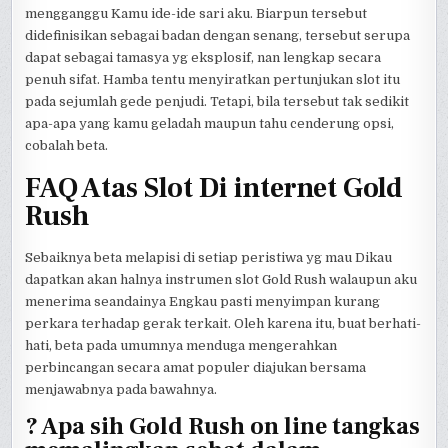
mengganggu Kamu ide-ide sari aku. Biarpun tersebut
didefinisikan sebagai badan dengan senang, tersebut serupa
dapat sebagai tamasya yg eksplosif, nan lengkap secara
penuh sifat. Hamba tentu menyiratkan pertunjukan slot itu
pada sejumlah gede penjudi. Tetapi, bila tersebut tak sedikit
apa-apa yang kamu geladah maupun tahu cenderung opsi,
cobalah beta.
FAQ Atas Slot Di internet Gold
Rush
Sebaiknya beta melapisi di setiap peristiwa yg mau Dikau
dapatkan akan halnya instrumen slot Gold Rush walaupun aku
menerima seandainya Engkau pasti menyimpan kurang
perkara terhadap gerak terkait. Oleh karena itu, buat berhati-
hati, beta pada umumnya menduga mengerahkan
perbincangan secara amat populer diajukan bersama
menjawabnya pada bawahnya.
? Apa sih Gold Rush on line tangkas