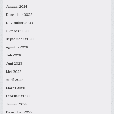
Januari 2024
Desember 2023
November 2023
Oktober 2023
September 2023
Agustus 2023
Juli 2023
Juni 2023
Mei 2023
April 2023
Maret 2023
Februari 2023
Januari 2023
Desember 2022