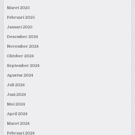
Maret 2025
Februari 2025
Januari 2025
Desember 2024
November 2024
Oktober 2024
September 2024
Agustus 2024
Juli 2024
Juni 2024
Mei 2024
April 2024
Maret 2024
Februari 2024