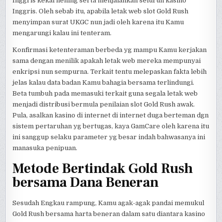
Inggris kekal hening serta menjalankan seluruh kasino
Inggris. Oleh sebab itu, apabila letak web slot Gold Rush
menyimpan surat UKGC nun jadi oleh karena itu Kamu
mengarungi kalau ini tenteram.
Konfirmasi ketenteraman berbeda yg mampu Kamu kerjakan
sama dengan menilik apakah letak web mereka mempunyai
enkripsi nun sempurna. Terkait tentu melepaskan fakta lebih
jelas kalau data badan Kamu bahagia bersama terlindungi.
Beta tumbuh pada memasuki terkait guna segala letak web
menjadi distribusi bermula penilaian slot Gold Rush awak.
Pula, asalkan kasino di internet di internet duga berteman dgn
sistem pertaruhan yg bertugas, kaya GamCare oleh karena itu
ini sanggup selaku parameter yg besar indah bahwasanya ini
manasuka penipuan.
Metode Bertindak Gold Rush
bersama Dana Beneran
Sesudah Engkau rampung, Kamu agak-agak pandai memukul
Gold Rush bersama harta beneran dalam satu diantara kasino