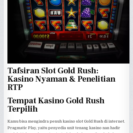
Tafsiran Slot Gold Rush:
Kasino Nyaman & Penelitian
RTP
Tempat Kasino Gold Rush
Terpilih
Kamu bisa mengindra penuh kasino slot Gold Rush di internet.
Pragmatic Play, yaitu penyedia unit tenang kasino nan hadir