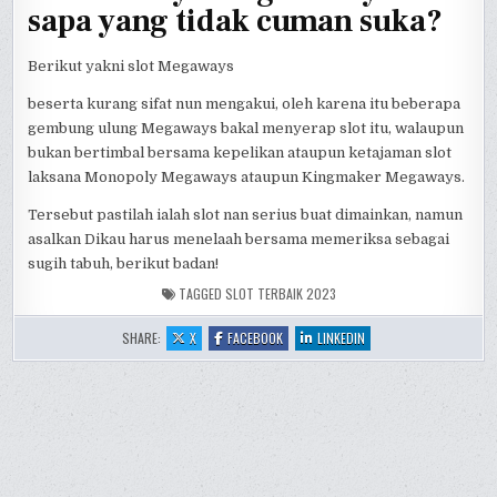
sapa yang tidak cuman suka?
Berikut yakni slot Megaways
beserta kurang sifat nun mengakui, oleh karena itu beberapa
gembung ulung Megaways bakal menyerap slot itu, walaupun
bukan bertimbal bersama kepelikan ataupun ketajaman slot
laksana Monopoly Megaways ataupun Kingmaker Megaways.
Tersebut pastilah ialah slot nan serius buat dimainkan, namun
asalkan Dikau harus menelaah bersama memeriksa sebagai
sugih tabuh, berikut badan!
TAGGED
SLOT TERBAIK 2023
:
:
:
SHARE:
X
FACEBOOK
LINKEDIN
WHEEL
WHEEL
WHEEL
OF
OF
OF
FORTUNE
FORTUNE
FORTUNE
MEGAWAYS
MEGAWAYS
MEGAWAYS
BIG
BIG
BIG
TIME
TIME
TIME
GAMING
GAMING
GAMING
–
–
–
PANDUAN
PANDUAN
PANDUAN
AND
AND
AND
ULASAN
ULASAN
ULASAN
SUPER
SUPER
SUPER