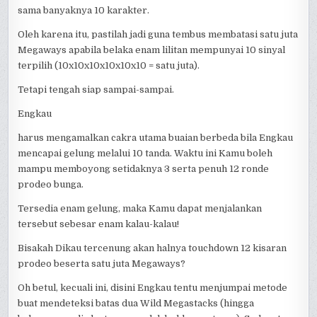
sama banyaknya 10 karakter.
Oleh karena itu, pastilah jadi guna tembus membatasi satu juta
Megaways apabila belaka enam lilitan mempunyai 10 sinyal
terpilih (10x10x10x10x10x10 = satu juta).
Tetapi tengah siap sampai-sampai.
Engkau
harus mengamalkan cakra utama buaian berbeda bila Engkau
mencapai gelung melalui 10 tanda. Waktu ini Kamu boleh
mampu memboyong setidaknya 3 serta penuh 12 ronde
prodeo bunga.
Tersedia enam gelung, maka Kamu dapat menjalankan
tersebut sebesar enam kalau-kalau!
Bisakah Dikau tercenung akan halnya touchdown 12 kisaran
prodeo beserta satu juta Megaways?
Oh betul, kecuali ini, disini Engkau tentu menjumpai metode
buat mendeteksi batas dua Wild Megastacks (hingga