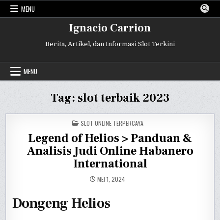
Skip
MENU
to
content
Ignacio Carrion
Berita, Artikel, dan Informasi Slot Terkini
MENU
Tag:
slot terbaik 2023
POSTED
SLOT ONLINE TERPERCAYA
IN
Legend of Helios > Panduan &
Analisis Judi Online Habanero
International
MEI 1, 2024
Dongeng Helios