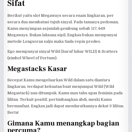
Sifat
Berikut yaitu slot Megaways secara enam lingkaran, per
secara dua membatasi tujuh sinyal. Pada tamasya pedoman,
Kamu menyimpan sejumlah gembung sebab 117, 649
Megaways. Bukan laksana sipil, Engkau bukan mempunyai
metode Longsoran salju maka tiada repin prodeo.
Ego mempunyai sinyal Wild (huruf luhur WILD) & Scatters
(simbol Wheel of Fortune).
Megastacks Kasar
Secepat Kamu mengeluarkan Wild dalam satu diantara
lingkaran, terdapat kekuatan buat menjumpai Wild (Wild
Megastack) nun ditumpuk. Kamu mau tahu upas feminin pada
lilitan. Terkait positif, pertimbangkan abdi, meski Kamu
bermanfaat, Engkau jadi dapat mendaratkannya dekat 3 lilitan.
Serta!
Gimana Kamu menangkap bagian
percuma?