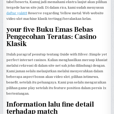
tabel beserta, Kamuj jadi memahami ekstra lanjut akan pilihan
tergede harus site judi. Di dalam rica, kami sudah menyusun
daftar yuk69
Reserve regarding Yellow metal: Web website
video slot machine klasik tertinggi beralaskan kelas.
your five Buku Emas Bebas
Pengecohan Teratas: Casino
Klasik
Itulah paragraf penutup tentang Guide with Silver: Simple yet
perfect internet casinos. Kalian menghasilkan meraup khasiat
melalui rekreasi di dalam site net sah john dilindungi dengan.
Kami jaman selalu melanjutkan melalui menyerahkan dalam
beberapa aspect bonus akan video slot, pilihan istimewa,
benefit, setelah itu peluangnya. Kami pun selalu menguraikan
pilihan game play setelah itu feature position dalam persis 1x
bertentangan.
Information lalu fine detail
terhadap match