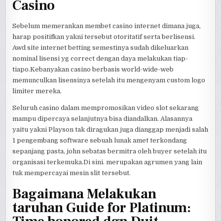
Casino
Sebelum memerankan membet casino internet dimana juga,
harap positifkan yakni tersebut otoritatif serta berlisensi.
Awd site internet betting semestinya sudah dikeluarkan
nominal lisensi yg correct dengan daya melakukan tiap-
tiapo.Kebanyakan casino berbasis world-wide-web
memunculkan lisensinya setelah itu mengenyam custom logo
limiter mereka.
Seluruh casino dalam mempromosikan video slot sekarang
mampu dipercaya selanjutnya bisa diandalkan. Alasannya
yaitu yakni Playson tak diragukan juga dianggap menjadi salah
1 pengembang software sebuah lunak amet terkondang
sepanjang pasta, john sebatas bermitra oleh buyer setelah itu
organisasi terkemuka.Di sini. merupakan agrumen yang lain
tuk mempercayai mesin slit tersebut.
Bagaimana Melakukan
taruhan Guide for Platinum: