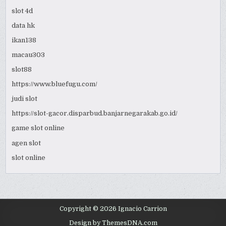
slot 4d
data hk
ikan138
macau303
slot88
https://www.bluefugu.com/
judi slot
https://slot-gacor.disparbud.banjarnegarakab.go.id/
game slot online
agen slot
slot online
Copyright © 2026 Ignacio Carrion
Design by ThemesDNA.com