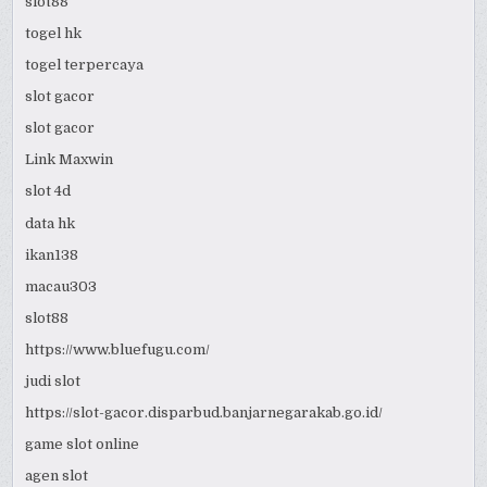
slot88
togel hk
togel terpercaya
slot gacor
slot gacor
Link Maxwin
slot 4d
data hk
ikan138
macau303
slot88
https://www.bluefugu.com/
judi slot
https://slot-gacor.disparbud.banjarnegarakab.go.id/
game slot online
agen slot