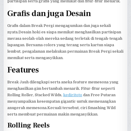
partisipan serta grafis yang memikat dan fitur-fitur menarik.
Grafis dan juga Desain
Grafis dalam Break Pergi mengagumkan dan juga sekali
nyata.Desain hoki es siapa memikat menghasilkan partisipan
merasa seolah-olah mereka sedang terletak di tengah-tengah
lapangan. Bersama colors yang terang serta kartun siapa
lembut, pengalaman melakukan permainan Break Pergi sekali
memikat serta mengasyikkan.
Features
Break Jauh dilengkapi serta aneka feature memesona yang
menghasilkan gim bertambah menarik. Fitur-fitur seperti
Rolling Roller, Stacked Wilds,
kediritoto
dan Free Putaran
menyampaikan kesempatan gigantic untuk memenangkan
anugerah memesona.Kecuali tersebut, ciri Smashing Wild
serta membuat permainan makin mengasyikkan.
Rolling Reels