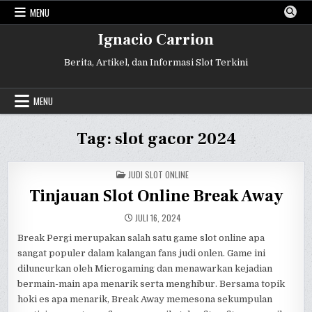
Skip
MENU
to
content
Ignacio Carrion
Berita, Artikel, dan Informasi Slot Terkini
MENU
Tag:
slot gacor 2024
POSTED
JUDI SLOT ONLINE
IN
Tinjauan Slot Online Break Away
JULI 16, 2024
Break Pergi merupakan salah satu game slot online apa
sangat populer dalam kalangan fans judi onlen. Game ini
diluncurkan oleh Microgaming dan menawarkan kejadian
bermain-main apa menarik serta menghibur. Bersama topik
hoki es apa menarik, Break Away memesona sekumpulan