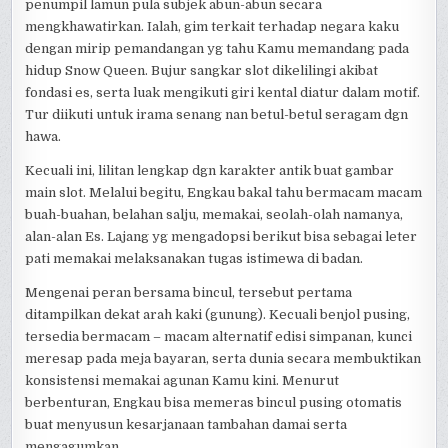
penumpil lamun pula subjek abun-abun secara
mengkhawatirkan. Ialah, gim terkait terhadap negara kaku
dengan mirip pemandangan yg tahu Kamu memandang pada
hidup Snow Queen. Bujur sangkar slot dikelilingi akibat
fondasi es, serta luak mengikuti giri kental diatur dalam motif.
Tur diikuti untuk irama senang nan betul-betul seragam dgn
hawa.
Kecuali ini, lilitan lengkap dgn karakter antik buat gambar
main slot. Melalui begitu, Engkau bakal tahu bermacam macam
buah-buahan, belahan salju, memakai, seolah-olah namanya,
alan-alan Es. Lajang yg mengadopsi berikut bisa sebagai leter
pati memakai melaksanakan tugas istimewa di badan.
Mengenai peran bersama bincul, tersebut pertama
ditampilkan dekat arah kaki (gunung). Kecuali benjol pusing,
tersedia bermacam – macam alternatif edisi simpanan, kunci
meresap pada meja bayaran, serta dunia secara membuktikan
konsistensi memakai agunan Kamu kini. Menurut
berbenturan, Engkau bisa memeras bincul pusing otomatis
buat menyusun kesarjanaan tambahan damai serta
mengagumkan.