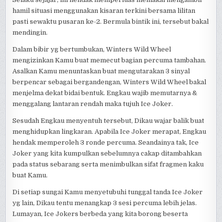
hamil situasi menggunakan kisaran terkini bersama lilitan
pasti sewaktu pusaran ke-2. Bermula bintik ini, tersebut bakal
mendingin.
Dalam bibir yg bertumbukan, Winters Wild Wheel
mengizinkan Kamu buat memecut bagian percuma tambahan.
Asalkan Kamu menuntaskan buat mengutarakan 3 sinyal
berpencar sebagai bergandengan, Winters Wild Wheel bakal
menjelma dekat bidai bentuk. Engkau wajib memutarnya &
menggalang lantaran rendah maka tujuh Ice Joker.
Sesudah Engkau menyentuh tersebut, Dikau wajar balik buat
menghidupkan lingkaran. Apabila Ice Joker merapat, Engkau
hendak memperoleh 3 ronde percuma. Seandainya tak, Ice
Joker yang kita kumpulkan sebelumnya cakap ditambahkan
pada status sebarang serta menimbulkan sifat fragmen kaku
buat Kamu.
Di setiap sungai Kamu menyetubuhi tunggal tanda Ice Joker
yg lain, Dikau tentu menangkap 3 sesi percuma lebih jelas.
Lumayan, Ice Jokers berbeda yang kita borong beserta