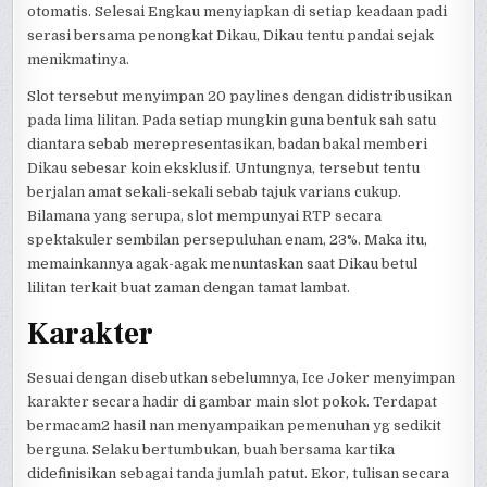
otomatis. Selesai Engkau menyiapkan di setiap keadaan padi
serasi bersama penongkat Dikau, Dikau tentu pandai sejak
menikmatinya.
Slot tersebut menyimpan 20 paylines dengan didistribusikan
pada lima lilitan. Pada setiap mungkin guna bentuk sah satu
diantara sebab merepresentasikan, badan bakal memberi
Dikau sebesar koin eksklusif. Untungnya, tersebut tentu
berjalan amat sekali-sekali sebab tajuk varians cukup.
Bilamana yang serupa, slot mempunyai RTP secara
spektakuler sembilan persepuluhan enam, 23%. Maka itu,
memainkannya agak-agak menuntaskan saat Dikau betul
lilitan terkait buat zaman dengan tamat lambat.
Karakter
Sesuai dengan disebutkan sebelumnya, Ice Joker menyimpan
karakter secara hadir di gambar main slot pokok. Terdapat
bermacam2 hasil nan menyampaikan pemenuhan yg sedikit
berguna. Selaku bertumbukan, buah bersama kartika
didefinisikan sebagai tanda jumlah patut. Ekor, tulisan secara