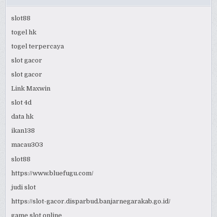
slot88
togel hk
togel terpercaya
slot gacor
slot gacor
Link Maxwin
slot 4d
data hk
ikan138
macau303
slot88
https://www.bluefugu.com/
judi slot
https://slot-gacor.disparbud.banjarnegarakab.go.id/
game slot online