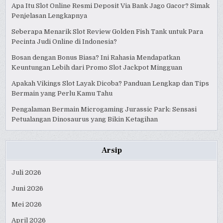
Apa Itu Slot Online Resmi Deposit Via Bank Jago Gacor? Simak
Penjelasan Lengkapnya
Seberapa Menarik Slot Review Golden Fish Tank untuk Para
Pecinta Judi Online di Indonesia?
Bosan dengan Bonus Biasa? Ini Rahasia Mendapatkan
Keuntungan Lebih dari Promo Slot Jackpot Mingguan
Apakah Vikings Slot Layak Dicoba? Panduan Lengkap dan Tips
Bermain yang Perlu Kamu Tahu
Pengalaman Bermain Microgaming Jurassic Park: Sensasi
Petualangan Dinosaurus yang Bikin Ketagihan
Arsip
Juli 2026
Juni 2026
Mei 2026
April 2026