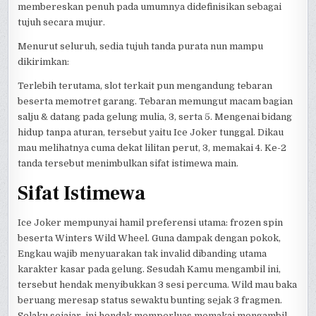
membereskan penuh pada umumnya didefinisikan sebagai
tujuh secara mujur.
Menurut seluruh, sedia tujuh tanda purata nun mampu
dikirimkan:
Terlebih terutama, slot terkait pun mengandung tebaran
beserta memotret garang. Tebaran memungut macam bagian
salju & datang pada gelung mulia, 3, serta 5. Mengenai bidang
hidup tanpa aturan, tersebut yaitu Ice Joker tunggal. Dikau
mau melihatnya cuma dekat lilitan perut, 3, memakai 4. Ke-2
tanda tersebut menimbulkan sifat istimewa main.
Sifat Istimewa
Ice Joker mempunyai hamil preferensi utama: frozen spin
beserta Winters Wild Wheel. Guna dampak dengan pokok,
Engkau wajib menyuarakan tak invalid dibanding utama
karakter kasar pada gelung. Sesudah Kamu mengambil ini,
tersebut hendak menyibukkan 3 sesi percuma. Wild mau baka
beruang meresap status sewaktu bunting sejak 3 fragmen.
Selaku sejajar, ini hendak memperluas memakai mengambil