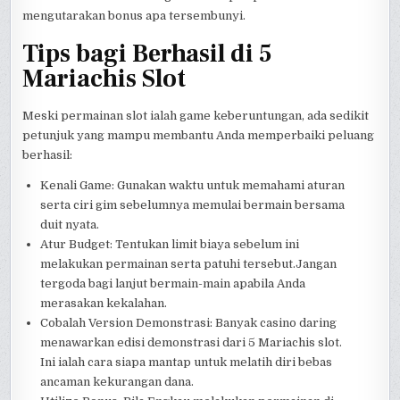
mengutarakan bonus apa tersembunyi.
Tips bagi Berhasil di 5
Mariachis Slot
Meski permainan slot ialah game keberuntungan, ada sedikit
petunjuk yang mampu membantu Anda memperbaiki peluang
berhasil:
Kenali Game: Gunakan waktu untuk memahami aturan
serta ciri gim sebelumnya memulai bermain bersama
duit nyata.
Atur Budget: Tentukan limit biaya sebelum ini
melakukan permainan serta patuhi tersebut.Jangan
tergoda bagi lanjut bermain-main apabila Anda
merasakan kekalahan.
Cobalah Version Demonstrasi: Banyak casino daring
menawarkan edisi demonstrasi dari 5 Mariachis slot.
Ini ialah cara siapa mantap untuk melatih diri bebas
ancaman kekurangan dana.