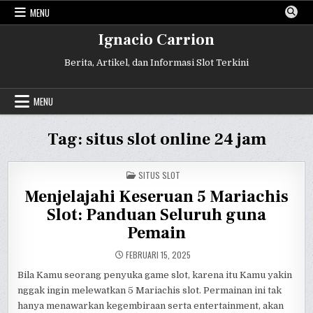
Skip
MENU
to
content
Ignacio Carrion
Berita, Artikel, dan Informasi Slot Terkini
MENU
Tag:
situs slot online 24 jam
POSTED
SITUS SLOT
IN
Menjelajahi Keseruan 5 Mariachis
Slot: Panduan Seluruh guna
Pemain
FEBRUARI 15, 2025
Bila Kamu seorang penyuka game slot, karena itu Kamu yakin
nggak ingin melewatkan 5 Mariachis slot. Permainan ini tak
hanya menawarkan kegembiraan serta entertainment, akan