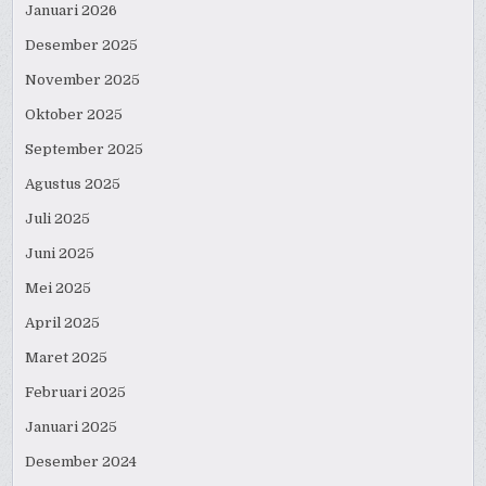
Januari 2026
Desember 2025
November 2025
Oktober 2025
September 2025
Agustus 2025
Juli 2025
Juni 2025
Mei 2025
April 2025
Maret 2025
Februari 2025
Januari 2025
Desember 2024