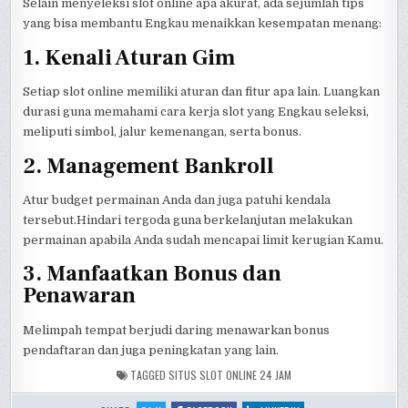
Selain menyeleksi slot online apa akurat, ada sejumlah tips
yang bisa membantu Engkau menaikkan kesempatan menang:
1. Kenali Aturan Gim
Setiap slot online memiliki aturan dan fitur apa lain. Luangkan
durasi guna memahami cara kerja slot yang Engkau seleksi,
meliputi simbol, jalur kemenangan, serta bonus.
2. Management Bankroll
Atur budget permainan Anda dan juga patuhi kendala
tersebut.Hindari tergoda guna berkelanjutan melakukan
permainan apabila Anda sudah mencapai limit kerugian Kamu.
3. Manfaatkan Bonus dan
Penawaran
Melimpah tempat berjudi daring menawarkan bonus
pendaftaran dan juga peningkatan yang lain.
TAGGED
SITUS SLOT ONLINE 24 JAM