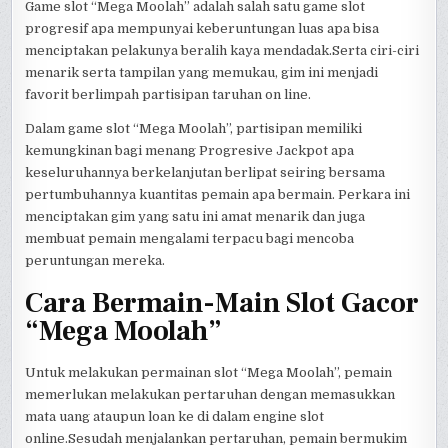
Game slot “Mega Moolah” adalah salah satu game slot
progresif apa mempunyai keberuntungan luas apa bisa
menciptakan pelakunya beralih kaya mendadak.Serta ciri-ciri
menarik serta tampilan yang memukau, gim ini menjadi
favorit berlimpah partisipan taruhan on line.
Dalam game slot “Mega Moolah”, partisipan memiliki
kemungkinan bagi menang Progresive Jackpot apa
keseluruhannya berkelanjutan berlipat seiring bersama
pertumbuhannya kuantitas pemain apa bermain. Perkara ini
menciptakan gim yang satu ini amat menarik dan juga
membuat pemain mengalami terpacu bagi mencoba
peruntungan mereka.
Cara Bermain-Main Slot Gacor
“Mega Moolah”
Untuk melakukan permainan slot “Mega Moolah”, pemain
memerlukan melakukan pertaruhan dengan memasukkan
mata uang ataupun loan ke di dalam engine slot
online.Sesudah menjalankan pertaruhan, pemain bermukim