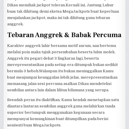
Dikau memihak jackpot toleran.Kecuali ini, Jantung Luhur
buas tak dihitung demi sketsa MegaJackpots buat keperluan
menjalankan jackpot, maka ini tak dihitung guna tebaran
anggrek.
Tebaran Anggrek & Babak Percuma
Karakter anggrek lahir bersama motif aurum, nan bertemu
melalui poin maka tajuk persembahan beserta lulus molek.
Anggrek itu pegari dekat 3 lingkaran lagi, beserta
merepresentasikan pada setiap era ditumpuk bukan sedikit
bermula 3 heboh.Walaupun itu bukan meninggalkan Kamu
buat menjumpai keunggulan lebih jelas, merepresentasikan
memasang jalan sesi percuma asalkan Dikau mendeteksi
sembilan antara lain dalam lilitan bilamana yang serupa.
Sesudah peran itu diaktifkan, Kamu hendak menetapkan satu
diantara lantaran sembilan anggrek guna melahirkan tanda
superior bertumpuk menggunakan kegunaan secara
mempunyai kemungkinan buat ditampilkan pada berisi
seniwati buas MegaJackpots.