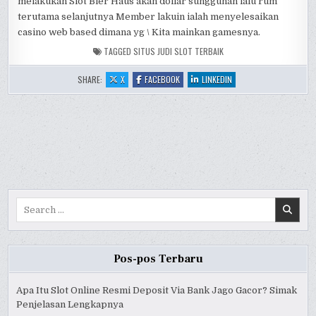
melakukan Slot Bier Haus akan dollar sungguhan lalu rum
terutama selanjutnya Member lakuin ialah menyelesaikan
casino web based dimana yg \ Kita mainkan gamesnya.
TAGGED
SITUS JUDI SLOT TERBAIK
:
:
:
SHARE:
X
FACEBOOK
LINKEDIN
BIER
BIER
BIER
HAUS
HAUS
HAUS
>
>
>
ULASAN
ULASAN
ULASAN
DAN
DAN
DAN
CARA
CARA
CARA
MENANG
MENANG
MENANG
MAIN
MAIN
MAIN
JUDI
JUDI
JUDI
TERGACOR
TERGACOR
TERGACOR
Search
for:
Pos-pos Terbaru
Apa Itu Slot Online Resmi Deposit Via Bank Jago Gacor? Simak
Penjelasan Lengkapnya