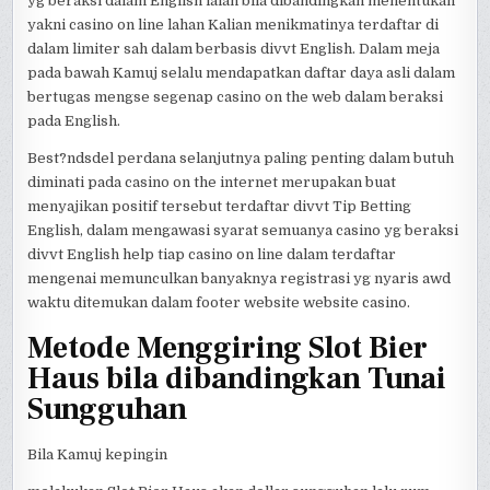
yg beraksi dalam English ialah bila dibandingkan menentukan
yakni casino on line lahan Kalian menikmatinya terdaftar di
dalam limiter sah dalam berbasis divvt English. Dalam meja
pada bawah Kamuj selalu mendapatkan daftar daya asli dalam
bertugas mengse segenap casino on the web dalam beraksi
pada English.
Best?ndsdel perdana selanjutnya paling penting dalam butuh
diminati pada casino on the internet merupakan buat
menyajikan positif tersebut terdaftar divvt Tip Betting
English, dalam mengawasi syarat semuanya casino yg beraksi
divvt English help tiap casino on line dalam terdaftar
mengenai memunculkan banyaknya registrasi yg nyaris awd
waktu ditemukan dalam footer website website casino.
Metode Menggiring Slot Bier
Haus bila dibandingkan Tunai
Sungguhan
Bila Kamuj kepingin