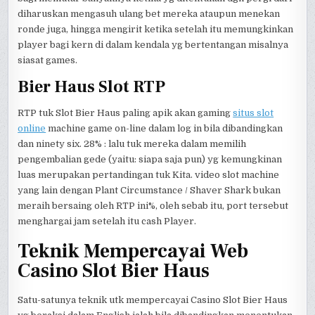
diharuskan mengasuh ulang bet mereka ataupun menekan
ronde juga, hingga mengirit ketika setelah itu memungkinkan
player bagi kern di dalam kendala yg bertentangan misalnya
siasat games.
Bier Haus Slot RTP
RTP tuk Slot Bier Haus paling apik akan gaming
situs slot
online
machine game on-line dalam log in bila dibandingkan
dan ninety six. 28% : lalu tuk mereka dalam memilih
pengembalian gede (yaitu: siapa saja pun) yg kemungkinan
luas merupakan pertandingan tuk Kita. video slot machine
yang lain dengan Plant Circumstance / Shaver Shark bukan
meraih bersaing oleh RTP ini%, oleh sebab itu, port tersebut
menghargai jam setelah itu cash Player.
Teknik Mempercayai Web
Casino Slot Bier Haus
Satu-satunya teknik utk mempercayai Casino Slot Bier Haus