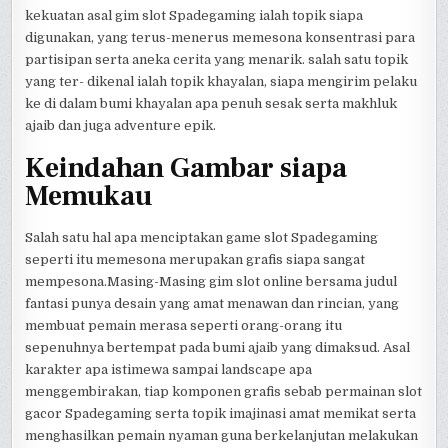
kekuatan asal gim slot Spadegaming ialah topik siapa
digunakan, yang terus-menerus memesona konsentrasi para
partisipan serta aneka cerita yang menarik. salah satu topik
yang ter- dikenal ialah topik khayalan, siapa mengirim pelaku
ke di dalam bumi khayalan apa penuh sesak serta makhluk
ajaib dan juga adventure epik.
Keindahan Gambar siapa
Memukau
Salah satu hal apa menciptakan game slot Spadegaming
seperti itu memesona merupakan grafis siapa sangat
mempesona.Masing-Masing gim slot online bersama judul
fantasi punya desain yang amat menawan dan rincian, yang
membuat pemain merasa seperti orang-orang itu
sepenuhnya bertempat pada bumi ajaib yang dimaksud. Asal
karakter apa istimewa sampai landscape apa
menggembirakan, tiap komponen grafis sebab permainan slot
gacor Spadegaming serta topik imajinasi amat memikat serta
menghasilkan pemain nyaman guna berkelanjutan melakukan