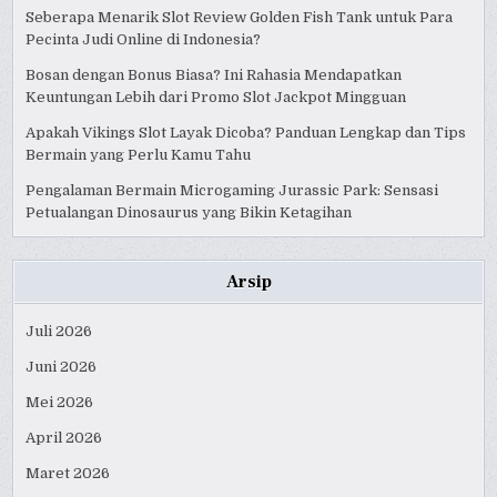
Seberapa Menarik Slot Review Golden Fish Tank untuk Para
Pecinta Judi Online di Indonesia?
Bosan dengan Bonus Biasa? Ini Rahasia Mendapatkan
Keuntungan Lebih dari Promo Slot Jackpot Mingguan
Apakah Vikings Slot Layak Dicoba? Panduan Lengkap dan Tips
Bermain yang Perlu Kamu Tahu
Pengalaman Bermain Microgaming Jurassic Park: Sensasi
Petualangan Dinosaurus yang Bikin Ketagihan
Arsip
Juli 2026
Juni 2026
Mei 2026
April 2026
Maret 2026