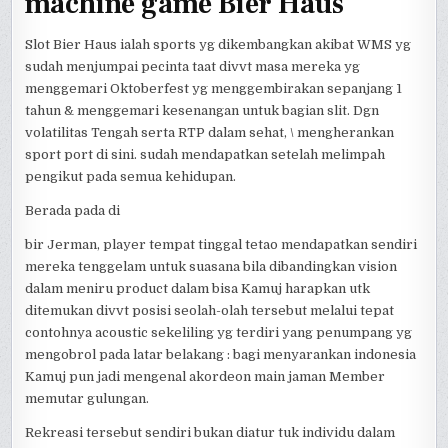
machine game Bier Haus
Slot Bier Haus ialah sports yg dikembangkan akibat WMS yg
sudah menjumpai pecinta taat divvt masa mereka yg
menggemari Oktoberfest yg menggembirakan sepanjang 1
tahun & menggemari kesenangan untuk bagian slit. Dgn
volatilitas Tengah serta RTP dalam sehat, \ mengherankan
sport port di sini. sudah mendapatkan setelah melimpah
pengikut pada semua kehidupan.
Berada pada di
bir Jerman, player tempat tinggal tetao mendapatkan sendiri
mereka tenggelam untuk suasana bila dibandingkan vision
dalam meniru product dalam bisa Kamuj harapkan utk
ditemukan divvt posisi seolah-olah tersebut melalui tepat
contohnya acoustic sekeliling yg terdiri yang penumpang yg
mengobrol pada latar belakang : bagi menyarankan indonesia
Kamuj pun jadi mengenal akordeon main jaman Member
memutar gulungan.
Rekreasi tersebut sendiri bukan diatur tuk individu dalam