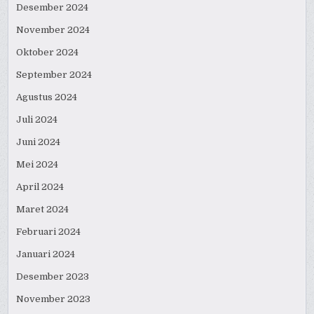
Desember 2024
November 2024
Oktober 2024
September 2024
Agustus 2024
Juli 2024
Juni 2024
Mei 2024
April 2024
Maret 2024
Februari 2024
Januari 2024
Desember 2023
November 2023