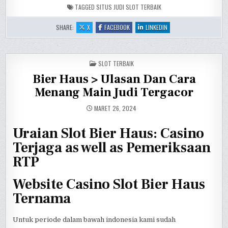
TAGGED
SITUS JUDI SLOT TERBAIK
:
:
:
SHARE:
X
FACEBOOK
LINKEDIN
MEGAJACKPOTS
MEGAJACKPOTS
MEGAJACKPOTS
GOLDEN
GOLDEN
GOLDEN
GODDESS
GODDESS
GODDESS
>
>
>
PANDUAN
PANDUAN
PANDUAN
POSTED
DAN
SLOT TERBAIK
DAN
DAN
IN
ULASAN
ULASAN
ULASAN
Bier Haus > Ulasan Dan Cara
PERTARUHAN
PERTARUHAN
PERTARUHAN
SLOT
SLOT
SLOT
DRAGOON
DRAGOON
DRAGOON
Menang Main Judi Tergacor
SOFT
SOFT
SOFT
PALING
PALING
PALING
GACOR
GACOR
GACOR
MARET 26, 2024
Uraian Slot Bier Haus: Casino
Terjaga as well as Pemeriksaan
RTP
Website Casino Slot Bier Haus
Ternama
Untuk periode dalam bawah indonesia kami sudah