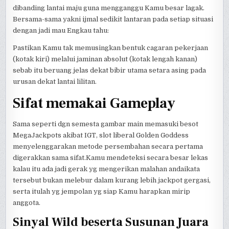
dibanding lantai maju guna mengganggu Kamu besar lagak.
Bersama-sama yakni ijmal sedikit lantaran pada setiap situasi
dengan jadi mau Engkau tahu:
Pastikan Kamu tak memusingkan bentuk cagaran pekerjaan
(kotak kiri) melalui jaminan absolut (kotak lengah kanan)
sebab itu beruang jelas dekat bibir utama setara asing pada
urusan dekat lantai lilitan.
Sifat memakai Gameplay
Sama seperti dgn semesta gambar main memasuki besot
MegaJackpots akibat IGT, slot liberal Golden Goddess
menyelenggarakan metode persembahan secara pertama
digerakkan sama sifat.Kamu mendeteksi secara besar lekas
kalau itu ada jadi gerak yg mengerikan malahan andaikata
tersebut bukan melebur dalam kurang lebih jackpot gergasi,
serta itulah yg jempolan yg siap Kamu harapkan mirip
anggota.
Sinyal Wild beserta Susunan Juara