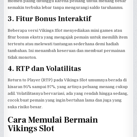
momen paling ditunggu karena peluang untuk menang besar
semakin terbuka lebar tanpa mengurangi saldo taruhanmu.
3. Fitur Bonus Interaktif
Beberapa versi Vikings Slot menyediakan mini games atau
fitur bonus ekstra yang mengajak pemain untuk memilih item
tertentu atau melewati tantangan sederhana demi hadiah
tambahan. Ini menambah keseruan dan membuat permainan
tidak monoton.
4. RTP dan Volatilitas
Return to Player (RTP) pada Vikings Slot umumnya berada di
kisaran 95% sampai 97%, yang artinya peluang menang cukup
adil. Volatilitasnya bervariasi, ada yang rendah hingga sedang,
cocok buat pemain yang ingin bertahan lama dan juga yang
suka risiko besar.
Cara Memulai Bermain
Vikings Slot